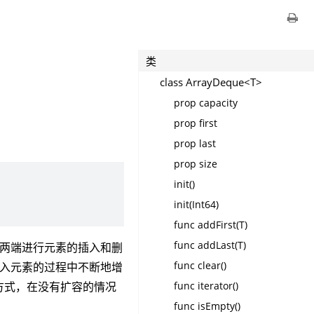
类
class ArrayDeque<T>
prop capacity
prop first
prop last
prop size
init()
init(Int64)
func addFirst(T)
func addLast(T)
列的两端进行元素的插入和删
func clear()
在插入元素的过程中不断地增
func iterator()
列的方式，在没有扩容的情况
func isEmpty()