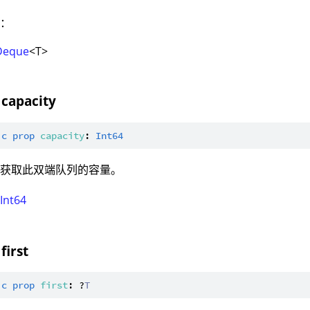
型：
Deque
<T>
 capacity
ic
prop
capacity
: 
Int64
：获取此双端队列的容量。
：
Int64
first
ic
prop
first
: ?
T