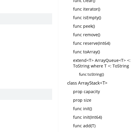
func clear()
func iterator()
func isEmpty()
func peek()
func remove()
func reserve(Int64)
func toArray()
extend<T> ArrayQueue<T> <:
ToString where T <: ToString
func toString()
class ArrayStack<T>
prop capacity
prop size
func init()
func init(Int64)
func add(T)