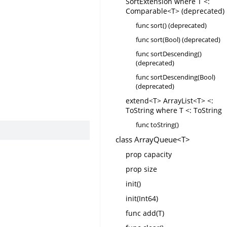
SortExtension where T <:
Comparable<T> (deprecated)
func sort() (deprecated)
func sort(Bool) (deprecated)
func sortDescending()
(deprecated)
。
func sortDescending(Bool)
(deprecated)
extend<T> ArrayList<T> <:
ToString where T <: ToString
func toString()
class ArrayQueue<T>
prop capacity
prop size
init()
init(Int64)
func add(T)