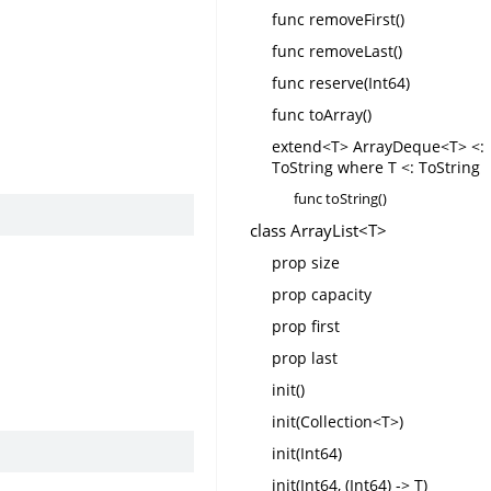
func removeFirst()
func removeLast()
func reserve(Int64)
func toArray()
extend<T> ArrayDeque<T> <:
ToString where T <: ToString
func toString()
class ArrayList<T>
prop size
prop capacity
prop first
prop last
init()
init(Collection<T>)
init(Int64)
init(Int64, (Int64) -> T)