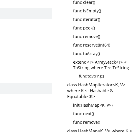
func clear()
func isEmpty()
func iterator()
func peek()
func remove()
func reserve(Int64)
func toArray()
extend<T> ArrayStack<T> <:
ToString where T <: ToString
func toString()
class HashMapIterator<K, V>
where K <: Hashable &
Equatable<K>
init(HashMap<K, V>)
func next()
func remove()
class HashMap<K, V> where K <