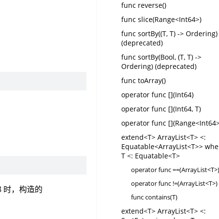
func reverse()
func slice(Range<Int64>)
func sortBy((T, T) -> Ordering)
(deprecated)
func sortBy(Bool, (T, T) ->
Ordering) (deprecated)
func toArray()
operator func [](Int64)
operator func [](Int64, T)
operator func [](Range<Int64>
extend<T> ArrayList<T> <:
Equatable<ArrayList<T>> whe
T <: Equatable<T>
operator func ==(ArrayList<T>
operator func !=(ArrayList<T>)
8 时，构造的
func contains(T)
extend<T> ArrayList<T> <: