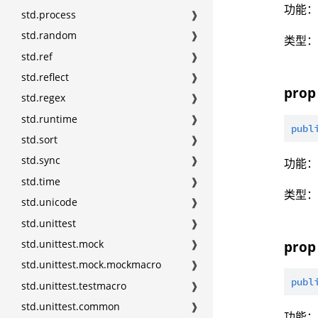
功能：
std.process
❱
std.random
❱
类型
std.ref
❱
std.reflect
❱
prop 
std.regex
❱
std.runtime
❱
publ
std.sort
❱
std.sync
❱
功能：
std.time
❱
类型
std.unicode
❱
std.unittest
❱
std.unittest.mock
❱
prop 
std.unittest.mock.mockmacro
❱
publ
std.unittest.testmacro
❱
std.unittest.common
❱
功能