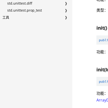
std.unittest.diff
❱
类型
std.unittest.prop_test
❱
工具
❱
init()
publ
功能：
init(
publ
功能：
Array