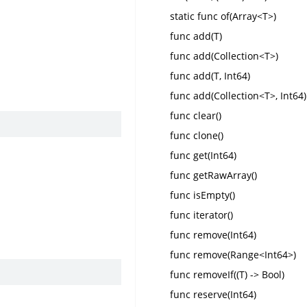
static func of(Array<T>)
func add(T)
func add(Collection<T>)
func add(T, Int64)
func add(Collection<T>, Int64)
func clear()
func clone()
func get(Int64)
func getRawArray()
func isEmpty()
func iterator()
func remove(Int64)
func remove(Range<Int64>)
func removeIf((T) -> Bool)
func reserve(Int64)