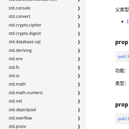
std.console
❱
父类
std.convert
❱
std.crypto.cipher
❱
std.crypto.digest
❱
prop
std.database.sql
❱
std.deriving
❱
publ
std.env
❱
std.fs
❱
功能
std.io
❱
类型
std.math
❱
std.math.numeric
❱
std.net
❱
prop 
std.objectpool
❱
std.overflow
❱
publ
std.posix
❱