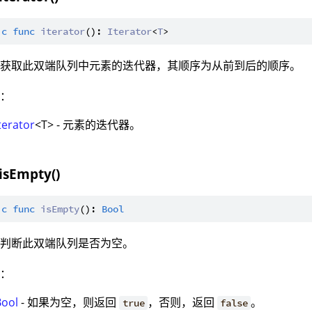
ic
func
iterator
(): 
Iterator
<
T
：获取此双端队列中元素的迭代器，其顺序为从前到后的顺序。
值：
terator
<T> - 元素的迭代器。
 isEmpty()
ic
func
isEmpty
(): 
Bool
：判断此双端队列是否为空。
值：
Bool
- 如果为空，则返回
，否则，返回
。
true
false