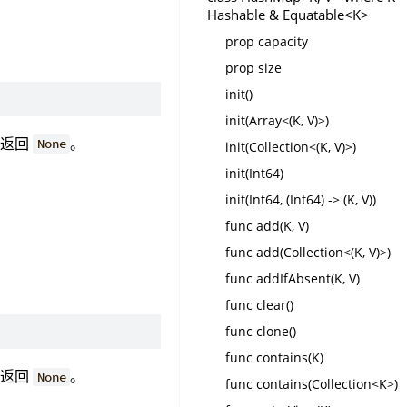
Hashable & Equatable<K>
prop capacity
prop size
init()
init(Array<(K, V)>)
，返回
。
None
init(Collection<(K, V)>)
init(Int64)
init(Int64, (Int64) -> (K, V))
func add(K, V)
func add(Collection<(K, V)>)
func addIfAbsent(K, V)
func clear()
func clone()
func contains(K)
，返回
。
None
func contains(Collection<K>)