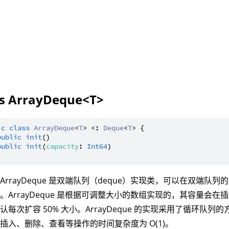
ss ArrayDeque<T>
ic
class
ArrayDeque
<
T
> <: 
Deque
<
T
> {

public
init
()

public
init
(
capacity
: 
Int64
)

ArrayDeque 是双端队列（deque）实现类，可以在双端队
。ArrayDeque 是根据可调整大小的数组实现的，其容量会
认每次扩容 50% 大小。ArrayDeque 的实现采用了循环队
插入、删除、查看等操作的时间复杂度为 O(1)。