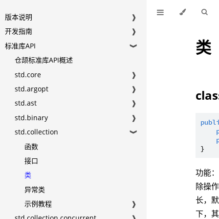
版本说明
❱
开发指南
❱
类
标准库API
❱
仓颉标准库API概述
std.core
❱
std.argopt
❱
cla
std.ast
❱
std.binary
❱
publ
std.collection
❱
函数
接口
功能：
类
除操作
异常类
长，默
示例教程
❱
下，其
std.collection.concurrent
❱