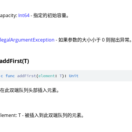
：
capacity:
Int64
- 指定的初始容量。
：
IllegalArgumentException
- 如果参数的大小小于 0 则抛出异常
addFirst(T)
ic
func
addFirst
(
element
: 
T
): 
Unit
：在此双端队列头部插入元素。
：
element: T - 被插入到此双端队列的元素。