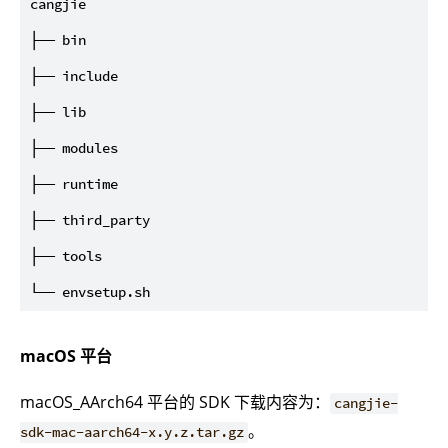
cangjie

├── bin

├── include

├── lib

├── modules

├── runtime

├── third_party

├── tools

macOS 平台
macOS_AArch64 平台的 SDK 下载内容为：
cangjie-
。
sdk-mac-aarch64-x.y.z.tar.gz