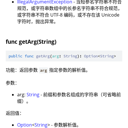
IllegalArgumentException
- 当短参名字符串不符合
规范，或字符串数组中的长参名字符串不符合规范，
或字符串不符合 UTF-8 编码，或不存在该 Unicode
字符时，抛出异常。
func getArg(String)
public
func
getArg
(
arg
: 
String
): 
Option
<
String
功能：返回参数
指定参数的解析值。
arg
参数：
arg:
String
- 前缀和参数名组成的字符串（可省略前
缀）。
返回值：
Option
<
String
> - 参数解析值。