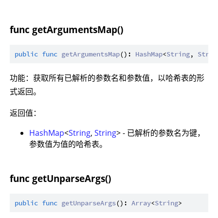
func getArgumentsMap()
public
func
getArgumentsMap
(): 
HashMap
<
String
, 
Strin
功能：获取所有已解析的参数名和参数值，以哈希表的形
式返回。
返回值：
HashMap
<
String
,
String
> - 已解析的参数名为键，
参数值为值的哈希表。
func getUnparseArgs()
public
func
getUnparseArgs
(): 
Array
<
String