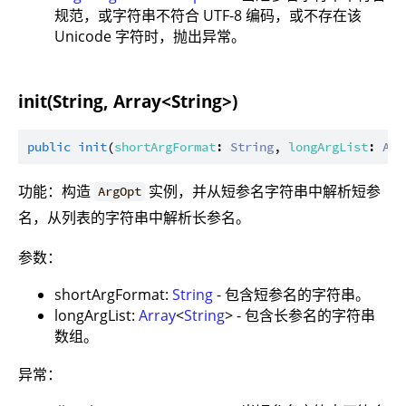
规范，或字符串不符合 UTF-8 编码，或不存在该
Unicode 字符时，抛出异常。
init(String, Array<String>)
public
init
(
shortArgFormat
: 
String
, 
longArgList
: 
Arr
功能：构造
实例，并从短参名字符串中解析短参
ArgOpt
名，从列表的字符串中解析长参名。
参数：
shortArgFormat:
String
- 包含短参名的字符串。
longArgList:
Array
<
String
> - 包含长参名的字符串
数组。
异常：