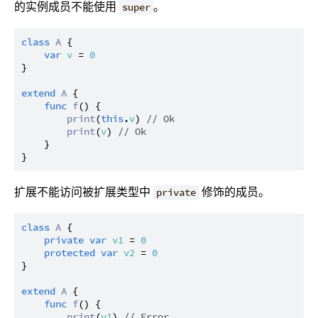
的实例成员不能使用
。
super
class
A
 {

var
v
 = 
0
}

extend
A
 {

func
f
() {

print
(
this
.
v
) 
// Ok
print
(
v
) 
// Ok
    }

扩展不能访问被扩展类型中
修饰的成员。
private
class
A
 {

private
var
v1
 = 
0
protected
var
v2
 = 
0
}

extend
A
 {

func
f
() {

print
(
v1
) 
// Error