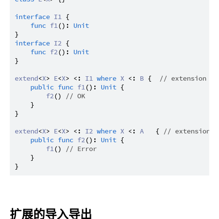
interface
I1
 {

func
f1
(): 
Unit
interface
I2
 {

func
f2
(): 
Unit
}

extend
<
X
> 
E
<
X
> <: 
I1
where
X
 <: 
B
 {  
// extension 1
public
func
f1
(): 
Unit
 {

f2
() 
// OK
    }

}

extend
<
X
> 
E
<
X
> <: 
I2
where
X
 <: 
A
   { 
// extension 2
public
func
f2
(): 
Unit
 {

f1
() 
// Error
    }

扩展的导入导出