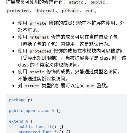
扩展成员可使用的修饰符有：
、
、
static
public
、
、
、
。
protected
internal
private
mut
使用
修饰的成员只能在本扩展内使用，外
private
部不可见。
使用
修饰的成员可以在当前包及子包
internal
（包括子包的子包）内使用，这是默认行为。
使用
修饰的成员在本模块内可以被访问
protected
（受导出规则限制）。当被扩展类型是 class 时，该
class 的子类定义体也能访问。
使用
修饰的成员，只能通过类型名访问，
static
不能通过实例对象访问。
对
类型的扩展可以定义
函数。
struct
mut
package
p1
public
open
class
A
 {}

extend
A
 {

public
func
f1
() {}

protected
func
f2
() {}
