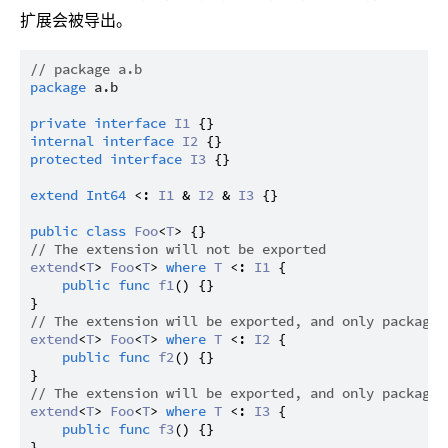
扩展会被导出。
// package a.b
package
a.b
private
interface
I1
internal
interface
I2
protected
interface
I3
 {}

extend
Int64
 <: 
I1
 & 
I2
 & 
I3
 {}

public
class
Foo
<
T
// The extension will not be exported
extend
<
T
> 
Foo
<
T
> 
where
T
 <: 
I1
 {

public
func
f1
() {}

// The extension will be exported, and only packages
extend
<
T
> 
Foo
<
T
> 
where
T
 <: 
I2
 {

public
func
f2
() {}

// The extension will be exported, and only packages
extend
<
T
> 
Foo
<
T
> 
where
T
 <: 
I3
 {

public
func
f3
() {}
