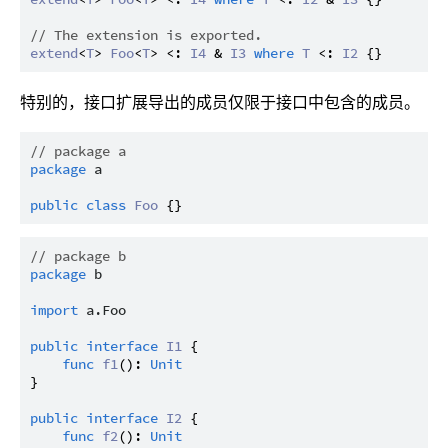
// The extension is exported.
extend
<
T
> 
Foo
<
T
> <: 
I4
 & 
I3
where
T
 <: 
I2
特别的，接口扩展导出的成员仅限于接口中包含的成员。
// package a
package
a
public
class
Foo
// package b
package
b
import
a.Foo
public
interface
I1
 {

func
f1
(): 
Unit
}

public
interface
I2
 {

func
f2
(): 
Unit