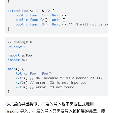
}

extend
Foo
 <: 
I1
 & 
I2
 {

public
func
f1
(): 
Unit
 {}

public
func
f2
(): 
Unit
 {}

public
func
f3
(): 
Unit
 {} 
// f3 will not be expo
// package c
package
c
import
a.Foo
import
b.I1
main
() {

let
x
: 
Foo
 = 
Foo
()

x
.
f1
() 
// OK, because f1 is a member of I1.
x
.
f2
() 
// error, I2 is not imported
x
.
f3
() 
// error, f3 not found
与扩展的导出类似，扩展的导入也不需要显式地用
导入，扩展的导入只需要导入被扩展的类型、接
import