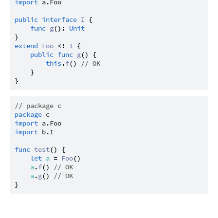
import
a.Foo
public
interface
I
 {

func
g
(): 
Unit
extend
Foo
 <: 
I
 {

public
func
g
() {

this
.
f
() 
// OK
    }

// package c
package
c
import
a.Foo
import
b.I
func
test
() {

let
a
 = 
Foo
()

a
.
f
() 
// OK
a
.
g
() 
// OK