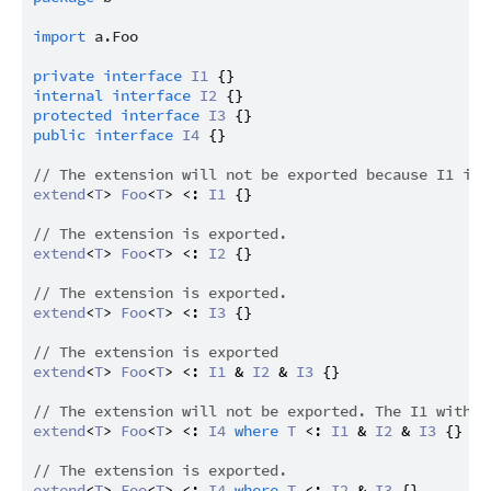
import
a.Foo
private
interface
I1
internal
interface
I2
protected
interface
I3
public
interface
I4
 {}

// The extension will not be exported because I1 is 
extend
<
T
> 
Foo
<
T
> <: 
I1
 {}

// The extension is exported.
extend
<
T
> 
Foo
<
T
> <: 
I2
 {}

// The extension is exported.
extend
<
T
> 
Foo
<
T
> <: 
I3
 {}

// The extension is exported
extend
<
T
> 
Foo
<
T
> <: 
I1
 & 
I2
 & 
I3
 {}

// The extension will not be exported. The I1 with t
extend
<
T
> 
Foo
<
T
> <: 
I4
where
T
 <: 
I1
 & 
I2
 & 
I3
 {}

// The extension is exported.
extend
<
T
> 
Foo
<
T
> <: 
I4
where
T
 <: 
I2
 & 
I3
 {}
