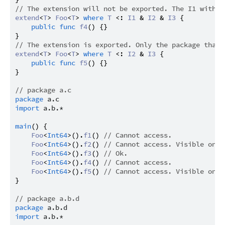
// The extension will not be exported. The I1 with t
extend
<
T
> 
Foo
<
T
> 
where
T
 <: 
I1
 & 
I2
 & 
I3
 {

public
func
f4
() {}

// The extension is exported. Only the package that 
extend
<
T
> 
Foo
<
T
> 
where
T
 <: 
I2
 & 
I3
 {

public
func
f5
() {}

}

// package a.c
package
a.c
import
a.b.*
main
() {

Foo
<
Int64
>().
f1
() 
// Cannot access.
Foo
<
Int64
>().
f2
() 
// Cannot access. Visible only
Foo
<
Int64
>().
f3
() 
// Ok.
Foo
<
Int64
>().
f4
() 
// Cannot access.
Foo
<
Int64
>().
f5
() 
// Cannot access. Visible only
}

// package a.b.d
package
a.b.d
import
a.b.*