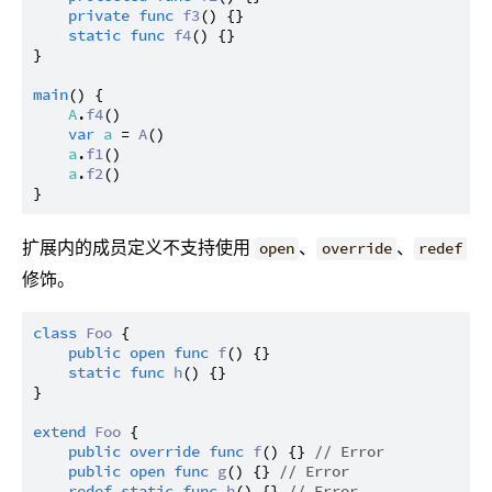
private
func
f3
() {}

static
func
f4
() {}

}

main
() {

A
.
f4
()

var
a
 = 
A
()

a
.
f1
()

a
.
f2
()

扩展内的成员定义不支持使用
、
、
open
override
redef
修饰。
class
Foo
 {

public
open
func
f
() {}

static
func
h
() {}

}

extend
Foo
 {

public
override
func
f
() {} 
// Error
public
open
func
g
() {} 
// Error
redef
static
func
h
() {} 
// Error