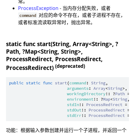
常。
ProcessException
- 当内存分配失败，或者
对应的命令不存在，或者子进程不存在，
command
或者标准流读取异常时，抛出异常。
static func start(String, Array<String>, ?
Path, ?Map<String, String>,
ProcessRedirect, ProcessRedirect,
(deprecated)
ProcessRedirect)
public
static
func
start
(
command
: 
String
,

arguments
: 
Array
<
String
>,

workingDirectory
!: ?
Path
 = 
N
environment
!: ?
Map
<
String
, 
S
stdIn
!: 
ProcessRedirect
 = 
In
stdOut
!: 
ProcessRedirect
 = 
I
stdErr
!: 
ProcessRedirect
 = 
I
功能：根据输入参数创建并运行一个子进程，并返回一个