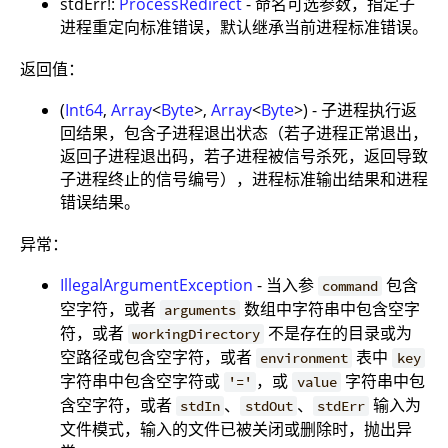
stdErr!:
ProcessRedirect
- 命名可选参数，指定子
进程重定向标准错误，默认继承当前进程标准错误。
返回值：
(
Int64
,
Array
<
Byte
>,
Array
<
Byte
>) - 子进程执行返
回结果，包含子进程退出状态（若子进程正常退出，
返回子进程退出码，若子进程被信号杀死，返回导致
子进程终止的信号编号），进程标准输出结果和进程
错误结果。
异常：
IllegalArgumentException
- 当入参
包含
command
空字符，或者
数组中字符串中包含空字
arguments
符，或者
不是存在的目录或为
workingDirectory
空路径或包含空字符，或者
表中
environment
key
字符串中包含空字符或
，或
字符串中包
'='
value
含空字符，或者
、
、
输入为
stdIn
stdOut
stdErr
文件模式，输入的文件已被关闭或删除时，抛出异