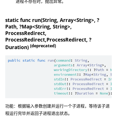
进程不存在时，抛出异常。
static func run(String, Array<String>, ?
Path, ?Map<String, String>,
ProcessRedirect,
ProcessRedirect,ProcessRedirect, ?
(deprecated)
Duration)
public
static
func
run
(
command
: 
String
,

arguments
: 
Array
<
String
>,

workingDirectory
!: ?
Path
 = 
Non
environment
!: ?
Map
<
String
, 
Str
stdIn
!: 
ProcessRedirect
 = 
Inhe
stdOut
!: 
ProcessRedirect
 = 
Inh
stdErr
!: 
ProcessRedirect
 = 
Inh
timeout
!: ?
Duration
 = 
None
): 
I
功能：根据输入参数创建并运行一个子进程，等待该子进
程运行完毕并返回子进程退出状态。