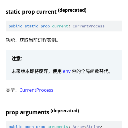
(deprecated)
static prop current
public
static
prop
current
: 
CurrentProcess
功能：获取当前进程实例。
注意：
未来版本即将废弃，使用
env
包的全局函数替代。
类型：
CurrentProcess
(deprecated)
prop arguments
public
open
prop
arguments
: 
Array
<
String