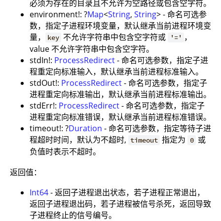
必须为存在的目录且不允许为空路径或包含空字符。
environment!: ?
Map
<
String
,
String
> - 命名可选参
数，指定子进程环境变量，默认继承当前进程环境变
量，
不允许字符串中包含空字符或
，
key
'='
value 不允许字符串中包含空字符。
stdIn!:
ProcessRedirect
- 命名可选参数，指定子进
程重定向标准输入，默认继承当前进程标准输入。
stdOut!:
ProcessRedirect
- 命名可选参数，指定子
进程重定向标准输出，默认继承当前进程标准输出。
stdErr!:
ProcessRedirect
- 命名可选参数，指定子
进程重定向标准错误，默认继承当前进程标准错误。
timeout!: ?
Duration
- 命名可选参数，指定等待子进
程超时时间，默认为不超时,
指定为
或
timeout
0
负值时表示不超时。
返回值：
Int64
- 返回子进程退出状态，若子进程正常退出，
返回子进程退出码，若子进程被信号杀死，返回导致
子进程终止的信号编号。