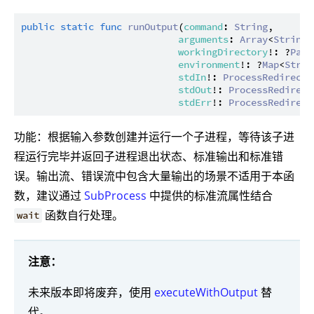
public
static
func
runOutput
(
command
: 
String
,

arguments
: 
Array
<
String
>
workingDirectory
!: ?
Path
environment
!: ?
Map
<
Strin
stdIn
!: 
ProcessRedirect
 
stdOut
!: 
ProcessRedirect
stdErr
!: 
ProcessRedirect
功能：根据输入参数创建并运行一个子进程，等待该子进
程运行完毕并返回子进程退出状态、标准输出和标准错
误。输出流、错误流中包含大量输出的场景不适用于本函
数，建议通过
SubProcess
中提供的标准流属性结合
函数自行处理。
wait
注意：
未来版本即将废弃，使用
executeWithOutput
替
代。