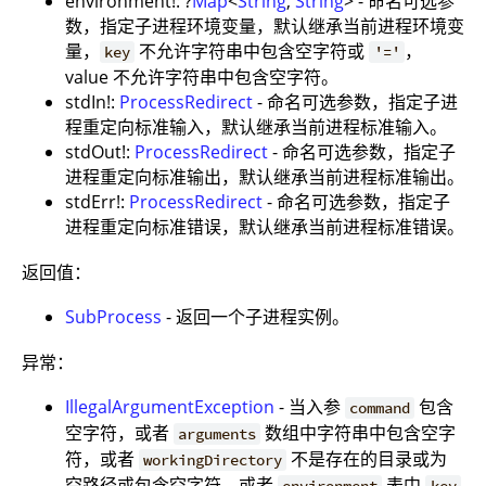
environment!: ?
Map
<
String
,
String
> - 命名可选参
数，指定子进程环境变量，默认继承当前进程环境变
量，
不允许字符串中包含空字符或
，
key
'='
value 不允许字符串中包含空字符。
stdIn!:
ProcessRedirect
- 命名可选参数，指定子进
程重定向标准输入，默认继承当前进程标准输入。
stdOut!:
ProcessRedirect
- 命名可选参数，指定子
进程重定向标准输出，默认继承当前进程标准输出。
stdErr!:
ProcessRedirect
- 命名可选参数，指定子
进程重定向标准错误，默认继承当前进程标准错误。
返回值：
SubProcess
- 返回一个子进程实例。
异常：
IllegalArgumentException
- 当入参
包含
command
空字符，或者
数组中字符串中包含空字
arguments
符，或者
不是存在的目录或为
workingDirectory
空路径或包含空字符，或者
表中
environment
key