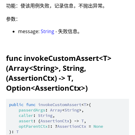
功能：使该用例失败，记录信息，不抛出异常。
参数：
message:
String
- 失败信息。
func invokeCustomAssert<T>
(Array<String>, String,
(AssertionCtx) -> T,
Option<AssertionCtx>)
public
func
invokeCustomAssert
<
T
>(

passerdArgs
: 
Array
<
String
>,

caller
: 
String
,

assert
: (
AssertionCtx
) -> 
T
,

optParentCtx
!: ?
AssertionCtx
 = 
None
): 
T