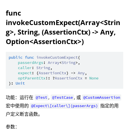
func
invokeCustomExpect(Array<Strin
g>, String, (AssertionCtx) -> Any,
Option<AssertionCtx>)
public
func
invokeCustomExpect
(

passerdArgs
: 
Array
<
String
>,

caller
: 
String
,

expect
: (
AssertionCtx
) -> 
Any
,

optParentCtx
!: ?
AssertionCtx
 = 
None
): 
Unit
功能：运行在
,
, 或
@Test
@TestCase
@CustomAssertion
宏中使用的
指定的用
@Expect\[caller\](passerArgs)
户定义断言函数。
参数：