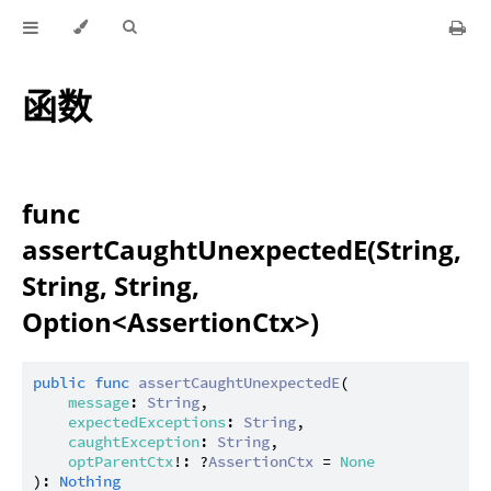
函数
func
assertCaughtUnexpectedE(String,
String, String,
Option<AssertionCtx>)
public
func
assertCaughtUnexpectedE
(

message
: 
String
,

expectedExceptions
: 
String
,

caughtException
: 
String
,

optParentCtx
!: ?
AssertionCtx
 = 
None
): 
Nothing