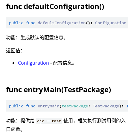
func defaultConfiguration()
public
func
defaultConfiguration
(): 
Configuration
功能：生成默认的配置信息。
返回值：
Configuration
- 配置信息。
func entryMain(TestPackage)
public
func
entryMain
(
testPackage
: 
TestPackage
): 
Int
功能：提供给
使用，框架执行测试用例的入
cjc --test
口函数。