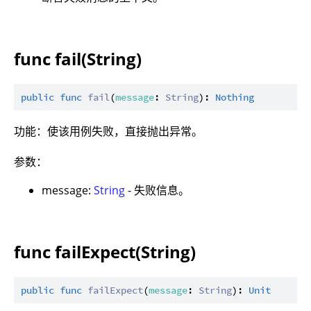
func fail(String)
public
func
fail
(
message
: 
String
): 
Nothing
功能：使该用例失败，直接抛出异常。
参数：
message:
String
- 失败信息。
func failExpect(String)
public
func
failExpect
(
message
: 
String
): 
Unit