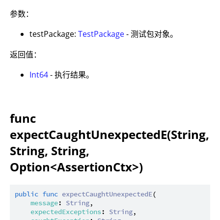
参数：
testPackage:
TestPackage
- 测试包对象。
返回值：
Int64
- 执行结果。
func
expectCaughtUnexpectedE(String,
String, String,
Option<AssertionCtx>)
public
func
expectCaughtUnexpectedE
(

message
: 
String
,

expectedExceptions
: 
String
,
