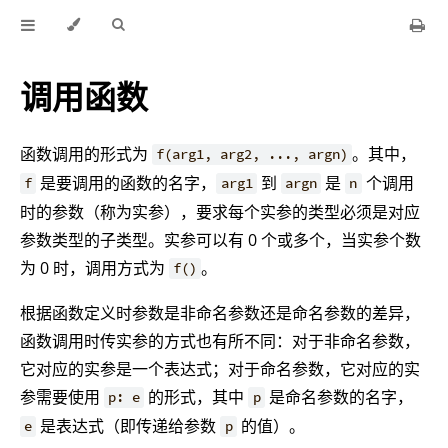
调用函数
函数调用的形式为
。其中，
f(arg1, arg2, ..., argn)
是要调用的函数的名字，
到
是
个调用
f
arg1
argn
n
时的参数（称为实参），要求每个实参的类型必须是对应
参数类型的子类型。实参可以有 0 个或多个，当实参个数
为 0 时，调用方式为
。
f()
根据函数定义时参数是非命名参数还是命名参数的差异，
函数调用时传实参的方式也有所不同：对于非命名参数，
它对应的实参是一个表达式；对于命名参数，它对应的实
参需要使用
的形式，其中
是命名参数的名字，
p: e
p
是表达式（即传递给参数
的值）。
e
p