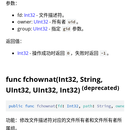
参数：
fd:
Int32
- 文件描述符。
owner:
UInt32
- 所有者
。
uid
group:
UInt32
- 指定
参数。
gid
返回值：
Int32
- 操作成功时返回
，失败时返回
。
0
-1
func fchownat(Int32, String,
(deprecated)
UInt32, UInt32, Int32)
public
func
fchownat
(
fd
: 
Int32
, 
path
: 
String
, 
owner
:
功能：修改文件描述符对应的文件所有者和文件所有者所
属组。