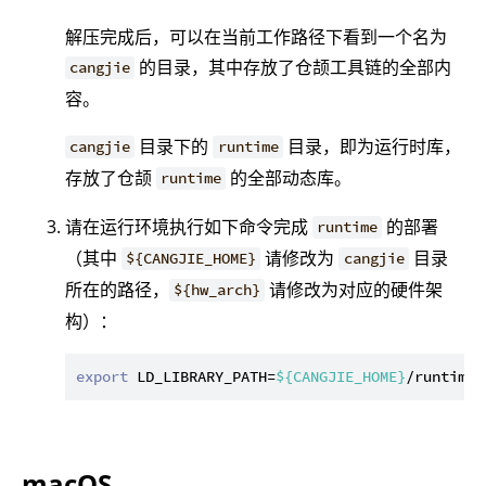
解压完成后，可以在当前工作路径下看到一个名为
的目录，其中存放了仓颉工具链的全部内
cangjie
容。
目录下的
目录，即为运行时库，
cangjie
runtime
存放了仓颉
的全部动态库。
runtime
请在运行环境执行如下命令完成
的部署
runtime
（其中
请修改为
目录
${CANGJIE_HOME}
cangjie
所在的路径，
请修改为对应的硬件架
${hw_arch}
构）：
export
 LD_LIBRARY_PATH=
${CANGJIE_HOME}
/runtime/
macOS