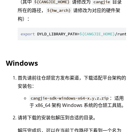
（其中
请修改为
目录
${CANGJIE_HOME}
cangjie
所在的路径，
请修改为对应的硬件架
${hw_arch}
构）：
export
 DYLD_LIBRARY_PATH=
${CANGJIE_HOME}
/runtim
Windows
首先请前往仓颉官方发布渠道，下载适配平台架构的
安装包：
：适用
cangjie-sdk-windows-x64-x.y.z.zip
于 x86_64 架构 Windows 系统的仓颉工具链。
请将下载的安装包解压到合适的目录。
解压完成后，可以在当前工作路径下看到一个名为