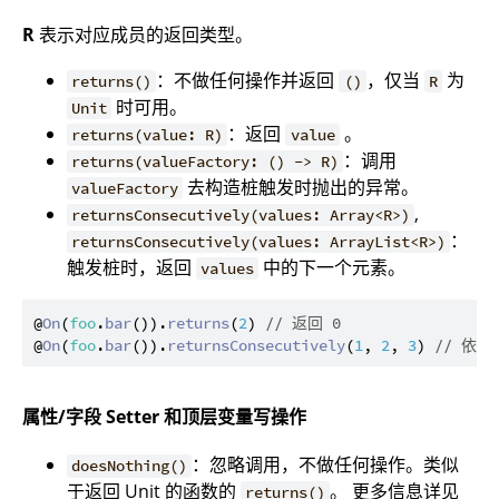
R
表示对应成员的返回类型。
：不做任何操作并返回
，仅当
为
returns()
()
R
时可用。
Unit
：返回
。
returns(value: R)
value
：调用
returns(valueFactory: () -> R)
去构造桩触发时抛出的异常。
valueFactory
,
returnsConsecutively(values: Array<R>)
：
returnsConsecutively(values: ArrayList<R>)
触发桩时，返回
中的下一个元素。
values
@
On
(
foo
.
bar
()).
returns
(
2
) 
// 返回 0
@
On
(
foo
.
bar
()).
returnsConsecutively
(
1
, 
2
, 
3
) 
// 依次
属性/字段 Setter 和顶层变量写操作
：忽略调用，不做任何操作。类似
doesNothing()
于返回 Unit 的函数的
。 更多信息详见
returns()