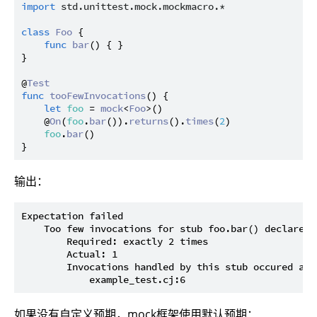
import
std.unittest.mock.mockmacro.*
class
Foo
 {

func
bar
() { }

}

@
Test
func
tooFewInvocations
() {

let
foo
 = 
mock
<
Foo
>()

    @
On
(
foo
.
bar
()).
returns
().
times
(
2
)

foo
.
bar
()

输出：
Expectation failed

    Too few invocations for stub foo.bar() declared 
        Required: exactly 2 times

        Actual: 1

        Invocations handled by this stub occured at:

如果没有自定义预期，mock框架使用默认预期：