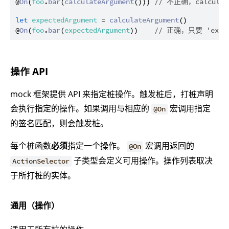
@
On
(
foo
.
bar
(
calculateArgument
())) 
// 不正确，calcula
let
expectedArgument
 = 
calculateArgument
()

@
On
(
foo
.
bar
(
expectedArgument
))    
// 正确，只要 'exp
操作 API
mock 框架提供 API 来指定桩操作。触发桩后，打桩声明
会执行指定的操作。如果调用与相应的
宏调用指定
@On
的签名匹配，则会触发桩。
每个桩函数
必须
指定一个操作。
宏调用返回的
@On
子类型会定义可用操作。操作列表取决
ActionSelector
于所打桩的实体。
通用（操作）