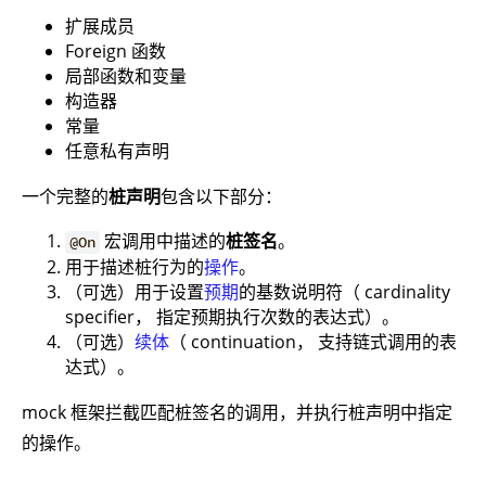
扩展成员
Foreign 函数
局部函数和变量
构造器
常量
任意私有声明
一个完整的
桩声明
包含以下部分：
宏调用中描述的
桩签名
。
@On
用于描述桩行为的
操作
。
（可选）用于设置
预期
的基数说明符（ cardinality
specifier， 指定预期执行次数的表达式）。
（可选）
续体
（ continuation， 支持链式调用的表
达式）。
mock 框架拦截匹配桩签名的调用，并执行桩声明中指定
的操作。