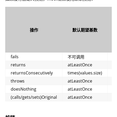
允
许
自
操作
默认期望基数
定
义
基
数
fails
不可调用
否
returns
atLeastOnce
是
returnsConsecutively
times(values.size)
否
throws
atLeastOnce
是
doesNothing
atLeastOnce
是
(calls/gets/sets)Original
atLeastOnce
是