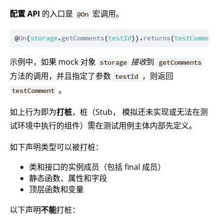
配置 API
的入口是
宏调用。
@On
@
On
(
storage
.
getComments
(
testId
)).
returns
(
testComment
示例中，如果 mock 对象
接收
到
storage
getComments
方法的调用，并且指定了参数
，则返回
testId
。
testComment
如上行为即为
打桩
，桩（Stub， 模拟还未实现或无法在测
试环境中执行的组件）需在测试用例主体内部先定义。
如下声明类型可以被打桩：
类和接口的实例成员（包括 final 成员）
静态函数、属性和字段
顶层函数和变量
以下声明
不能
打桩：