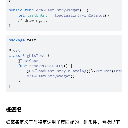
public
func
drawLastEntryWidget
() {

let
lastEntry
 = 
loadLastEntryInCatalog
()

// drawing...
package
test
@
Test
class
RightsTest
 {

    @
TestCase
func
removeLastEntry
() {

        @
On
(
loadLastEntryInCatalog
()).
returns
(
Entry
(
drawLastEntryWidget
()

    }

桩签名
桩签名
定义了与特定调用子集匹配的一组条件，包括以下