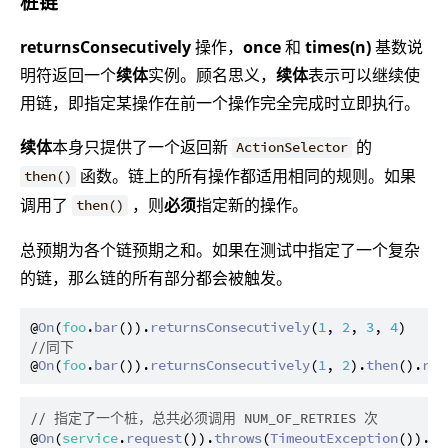
桩链
returnsConsecutively
操作，
once
和
times(n)
基数说
明符返回一个
续体
实例。顾名思义，
续体
表示可以继续使
用链，即指定某操作在前一个操作完全完成时立即执行。
续体
本身只提供了一个返回新
的
ActionSelector
函数。链上的所有操作都适用相同的规则。如果
then()
调用了
，则
必须
指定新的操作。
then()
总预期为各个链预期之和。如果在测试中指定了一个复杂
的链，那么链的所有部分都会被触发。
@
On
(
foo
.
bar
()).
returnsConsecutively
(
1
, 
2
, 
3
, 
4
//同下
@
On
(
foo
.
bar
()).
returnsConsecutively
(
1
, 
2
).
then
().
ret
// 指定了一个桩，总共必须调用 NUM_OF_RETRIES 次
@
On
(
service
.
request
()).
throws
(
TimeoutException
()).
ti