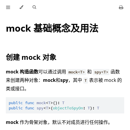
mock 基础概念及用法
创建 mock 对象
mock 构造函数
可以通过调用
和
函数
mock<T>
spy<T>
来创建两种对象：
mock
和
spy
，其中
表示被 mock 的
T
类或接口。
public
func
mock
<
T
>(): 
T
public
func
spy
<
T
>(
objectToSpyOn
: 
T
): 
T
mock
作为骨架对象，默认不对成员进行任何操作。