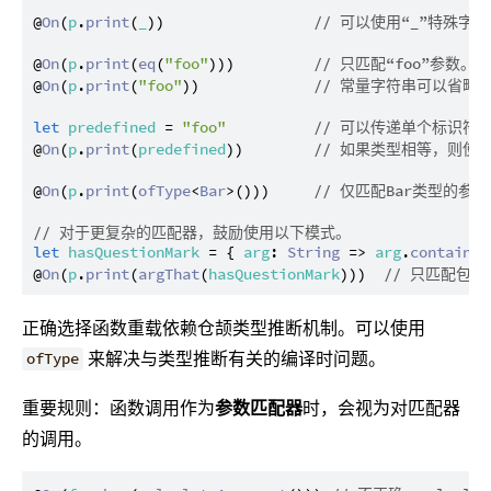
@
On
(
p
.
print
(
_
))                 
// 可以使用“_”特殊字符代
@
On
(
p
.
print
(
eq
(
"foo"
)))         
// 只匹配“foo”参数。
@
On
(
p
.
print
(
"foo"
))             
// 常量字符串可以省略
let
predefined
 = 
"foo"
// 可以传递单个标识符
@
On
(
p
.
print
(
predefined
))        
// 如果类型相等，则使
@
On
(
p
.
print
(
ofType
<
Bar
>()))     
// 仅匹配Bar类型的参
// 对于更复杂的匹配器，鼓励使用以下模式。
let
hasQuestionMark
 = { 
arg
: 
String
 => 
arg
.
contains
(
@
On
(
p
.
print
(
argThat
(
hasQuestionMark
)))  
// 只匹配包
正确选择函数重载依赖仓颉类型推断机制。可以使用
来解决与类型推断有关的编译时问题。
ofType
重要规则：函数调用作为
参数匹配器
时，会视为对匹配器
的调用。