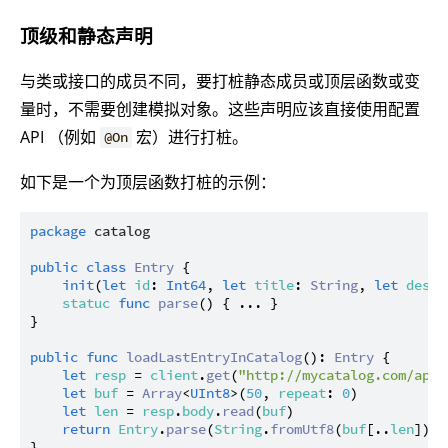
顶级和静态声明
与类或接口的成员不同，要打桩静态成员或顶层函数或变
量时，不需要创建模拟对象。这些声明应该直接使用配置
API （例如
宏）进行打桩。
@On
如下是一个为顶层函数打桩的示例：
package
catalog
public
class
Entry
 {

init
(
let
id
: 
Int64
, 
let
title
: 
String
, 
let
descr
statuc
func
parse
() { ... }

}

public
func
loadLastEntryInCatalog
(): 
Entry
 {

let
resp
 = 
client
.
get
(
"http://mycatalog.com/api/
let
buf
 = 
Array
<
UInt8
>(
50
, 
repeat
: 
0
)

let
len
 = 
resp
.
body
.
read
(
buf
)

return
Entry
.
parse
(
String
.
fromUtf8
(
buf
[..
len
]))

}
