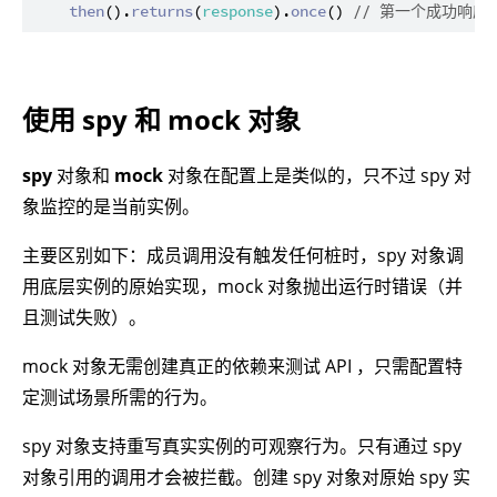
then
().
returns
(
response
).
once
() 
// 第一个成功响
使用 spy 和 mock 对象
spy
对象和
mock
对象在配置上是类似的，只不过 spy 对
象监控的是当前实例。
主要区别如下：成员调用没有触发任何桩时，spy 对象调
用底层实例的原始实现，mock 对象抛出运行时错误（并
且测试失败）。
mock 对象无需创建真正的依赖来测试 API ，只需配置特
定测试场景所需的行为。
spy 对象支持重写真实实例的可观察行为。只有通过 spy
对象引用的调用才会被拦截。创建 spy 对象对原始 spy 实