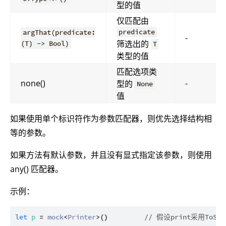
型的值
仅匹配由
predicate
argThat(predicate:
-
筛选出的
(T) -> Bool)
T
类型的值
匹配选项类
none()
-
型的
None
值
如果使用单个标识符作为参数匹配器，则优先选择结构相
等的参数。
如果方法有默认参数，并且没有显式指定该参数，则使用
any() 匹配器。
示例：
let
p
 = 
mock
<
Printer
>()         
// 假设print采用ToS