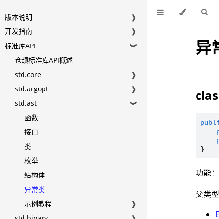
版本说明
❱
开发指南
❱
异
标准库API
❱
仓颉标准库API概述
std.core
❱
std.argopt
❱
cla
std.ast
❱
函数
publ
接口
类
枚举
功能：
结构体
异常类
父类
示例教程
❱
std.binary
❱