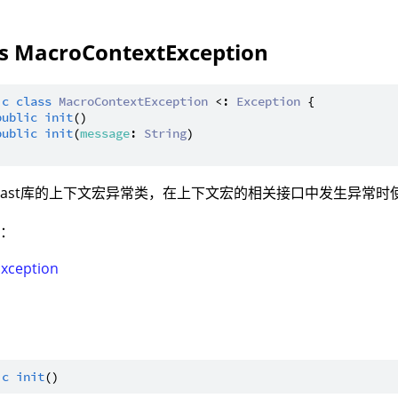
ss MacroContextException
ic
class
MacroContextException
 <: 
Exception
 {

public
init
()

public
init
(
message
: 
String
)

ast库的上下文宏异常类，在上下文宏的相关接口中发生异常时
型：
Exception
ic
init