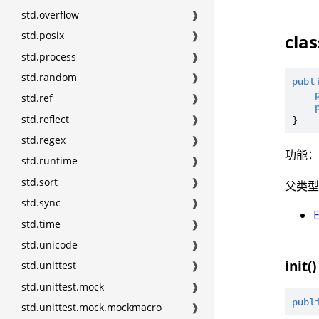
std.overflow
❱
std.posix
❱
cla
std.process
❱
std.random
❱
publ
std.ref
❱
std.reflect
❱
std.regex
❱
功能：
std.runtime
❱
std.sort
❱
父类
std.sync
❱
std.time
❱
std.unicode
❱
init()
std.unittest
❱
std.unittest.mock
❱
publ
std.unittest.mock.mockmacro
❱