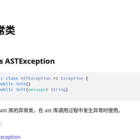
常类
ss ASTException
ic
class
ASTException
 <: 
Exception
 {

public
init
()

public
init
(
message
: 
String
)

ast 库的异常类，在 ast 库调用过程中发生异常时使用。
型：
Exception