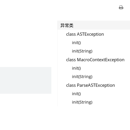
异常类
class ASTException
init()
init(String)
class MacroContextException
init()
init(String)
class ParseASTException
init()
init(String)