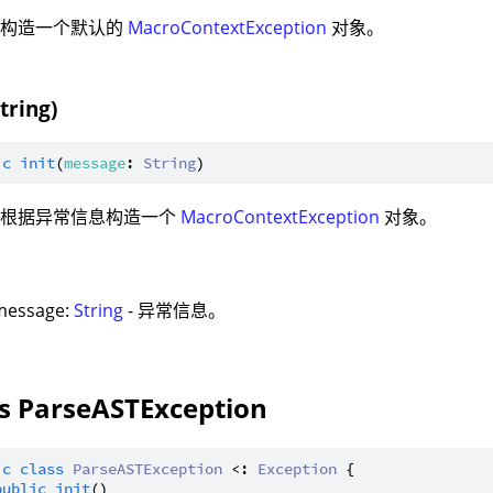
：构造一个默认的
MacroContextException
对象。
String)
ic
init
(
message
: 
String
：根据异常信息构造一个
MacroContextException
对象。
：
message:
String
- 异常信息。
ss ParseASTException
ic
class
ParseASTException
 <: 
Exception
 {

public
init
()
