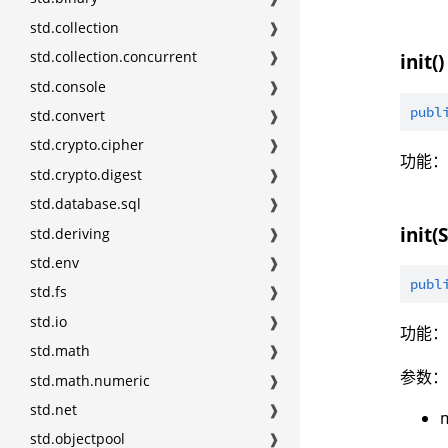
std.collection
❱
std.collection.concurrent
❱
init()
std.console
❱
publ
std.convert
❱
std.crypto.cipher
❱
功能
std.crypto.digest
❱
std.database.sql
❱
init(
std.deriving
❱
std.env
❱
publ
std.fs
❱
std.io
❱
功能
std.math
❱
参数
std.math.numeric
❱
std.net
❱
std.objectpool
❱