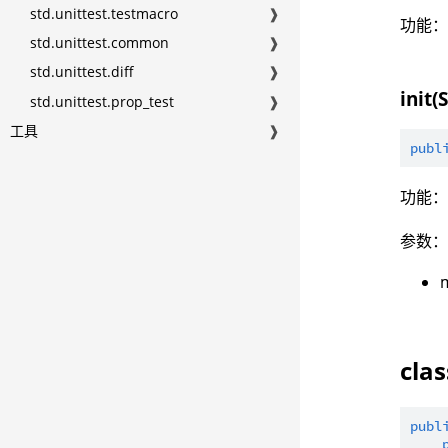
std.unittest.testmacro
❱
功能
std.unittest.common
❱
std.unittest.diff
❱
init(
std.unittest.prop_test
❱
工具
❱
publ
功能
参数
cla
publ