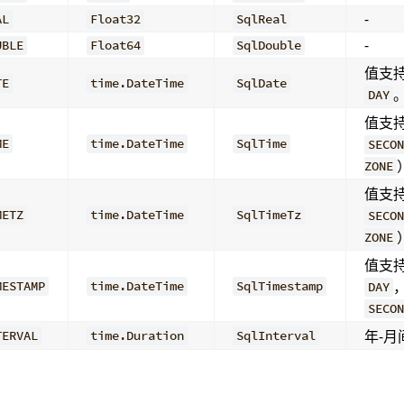
-
AL
Float32
SqlReal
-
UBLE
Float64
SqlDouble
值支
TE
time.DateTime
SqlDate
DAY
值支
ME
time.DateTime
SqlTime
SECON
ZONE
值支
METZ
time.DateTime
SqlTimeTz
SECON
ZONE
值支
MESTAMP
time.DateTime
SqlTimestamp
DAY
SECON
年-月
TERVAL
time.Duration
SqlInterval