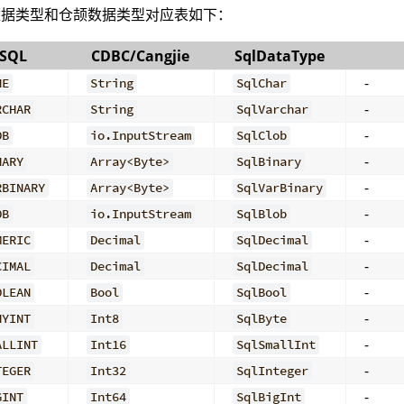
 数据类型和仓颉数据类型对应表如下：
SQL
CDBC/Cangjie
SqlDataType
-
NE
String
SqlChar
-
RCHAR
String
SqlVarchar
-
OB
io.InputStream
SqlClob
-
NARY
Array<Byte>
SqlBinary
-
RBINARY
Array<Byte>
SqlVarBinary
-
OB
io.InputStream
SqlBlob
-
MERIC
Decimal
SqlDecimal
-
CIMAL
Decimal
SqlDecimal
-
OLEAN
Bool
SqlBool
-
NYINT
Int8
SqlByte
-
ALLINT
Int16
SqlSmallInt
-
TEGER
Int32
SqlInteger
-
GINT
Int64
SqlBigInt