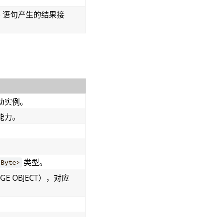
lete 语句产生的结果接
动实例。
能力。
类型。
<Byte>
E OBJECT），对应