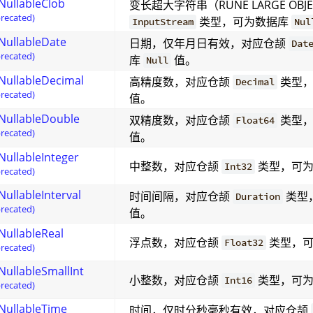
NullableClob
变长超大字符串（RUNE LARGE OB
recated)
类型，可为数据库
InputStream
Nul
NullableDate
日期，仅年月日有效，对应仓颉
Dat
recated)
库
值。
Null
NullableDecimal
高精度数，对应仓颉
类型
Decimal
recated)
值。
NullableDouble
双精度数，对应仓颉
类型
Float64
recated)
值。
NullableInteger
中整数，对应仓颉
类型，可
Int32
recated)
NullableInterval
时间间隔，对应仓颉
类型
Duration
recated)
值。
NullableReal
浮点数，对应仓颉
类型，
Float32
recated)
NullableSmallInt
小整数，对应仓颉
类型，可
Int16
recated)
NullableTime
时间，仅时分秒毫秒有效，对应仓颉