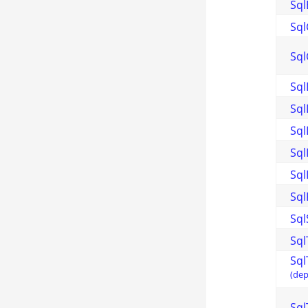
Sql
Sq
Sql
Sq
Sq
Sq
Sql
Sql
Sql
Sql
Sq
Sq
(dep
Sq