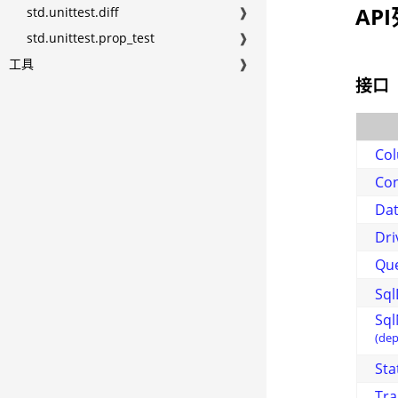
AP
std.unittest.diff
❱
std.unittest.prop_test
❱
工具
❱
接口
Co
Con
Da
Dri
Que
Sq
Sql
(dep
Sta
Tra