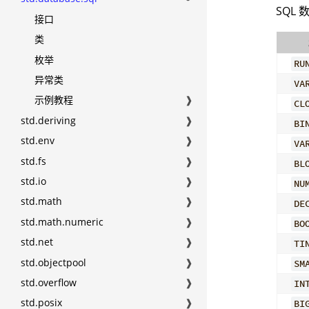
SQL
接口
类
枚举
RU
异常类
VA
示例教程
❱
CL
std.deriving
❱
BI
std.env
❱
VA
std.fs
❱
BL
std.io
❱
NU
std.math
❱
DE
std.math.numeric
❱
BO
std.net
❱
TI
std.objectpool
❱
SM
std.overflow
❱
IN
std.posix
❱
BI