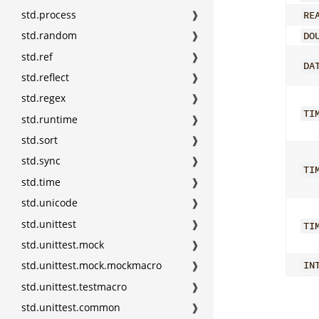
std.process
❱
RE
std.random
❱
DO
std.ref
❱
DA
std.reflect
❱
std.regex
❱
TI
std.runtime
❱
std.sort
❱
std.sync
❱
TI
std.time
❱
std.unicode
❱
std.unittest
❱
TI
std.unittest.mock
❱
std.unittest.mock.mockmacro
❱
IN
std.unittest.testmacro
❱
std.unittest.common
❱