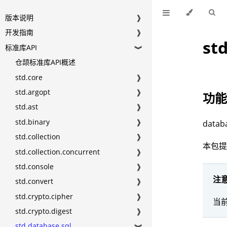
版本说明
❱
开发指南
❱
st
标准库API
❱
仓颉标准库API概述
std.core
❱
std.argopt
❱
功
std.ast
❱
std.binary
❱
dat
std.collection
❱
本包提
std.collection.concurrent
❱
std.console
❱
注
std.convert
❱
std.crypto.cipher
❱
当前
std.crypto.digest
❱
std.database.sql
❱