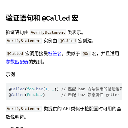
验证语句和
宏
@Called
验证语句由
类表示。
VerifyStatement
实例由
宏创建。
VerifyStatement
@Called
宏调用接受
桩签名
，类似于
宏，并且适用
@Called
@On
参数匹配器
的规则。
示例：
@
Called
(
foo
.
bar
(
1
, 
_
)) 
// 匹配 bar 方法调用的验证语句
@
Called
(
Foo
.
baz
)       
// 匹配 baz 静态属性 getter
类提供的 API 类似于桩配置时可用的基
VerifyStatement
数说明符。