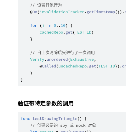
// 设置其他行为
    @
On
(
invalidationTracker
.
getTimestamp
()).
ret
for
 (
i
in
0
..
10
) {

cachedRepo
.
get
(
TEST_ID
)

    }

// 自上次清除后只进行了一次调用
Verify
.
unordered
(
Exhaustive
,

        @
Called
(
uncachedRepo
.
get
(
TEST_ID
)).
once
    )

验证带特定参数的调用
func
testDrawingTriangle
() {

// 创建必要的 spy 或 mock 对象
let
canvas
 = 
spy
(
Canvas
())
