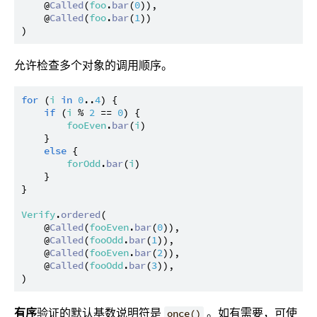
    @
Called
(
foo
.
bar
(
0
)),

    @
Called
(
foo
.
bar
(
1
))

允许检查多个对象的调用顺序。
for
 (
i
in
0
..
4
) {

if
 (
i
 % 
2
 == 
0
) {

fooEven
.
bar
(
i
)

    }

else
 {

forOdd
.
bar
(
i
)

    }

}

Verify
.
ordered
(

    @
Called
(
fooEven
.
bar
(
0
)),

    @
Called
(
fooOdd
.
bar
(
1
)),

    @
Called
(
fooEven
.
bar
(
2
)),

    @
Called
(
fooOdd
.
bar
(
3
)),

有序
验证的默认基数说明符是
。如有需要，可使
once()