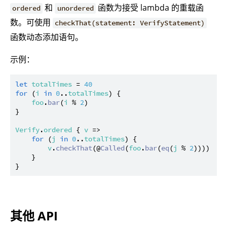
和
函数为接受 lambda 的重载函
ordered
unordered
数。可使用
checkThat(statement: VerifyStatement)
函数动态添加语句。
示例：
let
totalTimes
 = 
40
for
 (
i
in
0
..
totalTimes
) {

foo
.
bar
(
i
 % 
2
)

}

Verify
.
ordered
 { 
v
 =>

for
 (
j
in
0
..
totalTimes
) {

v
.
checkThat
(@
Called
(
foo
.
bar
(
eq
(
j
 % 
2
))))

    }

其他 API