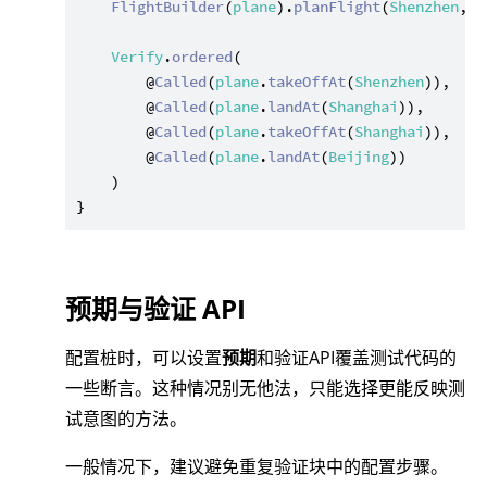
FlightBuilder
(
plane
).
planFlight
(
Shenzhen
, 
S
Verify
.
ordered
(

        @
Called
(
plane
.
takeOffAt
(
Shenzhen
)),

        @
Called
(
plane
.
landAt
(
Shanghai
)),

        @
Called
(
plane
.
takeOffAt
(
Shanghai
)),

        @
Called
(
plane
.
landAt
(
Beijing
))

    )

预期与验证 API
配置桩时，可以设置
预期
和验证API覆盖测试代码的
一些断言。这种情况别无他法，只能选择更能反映测
试意图的方法。
一般情况下，建议避免重复验证块中的配置步骤。