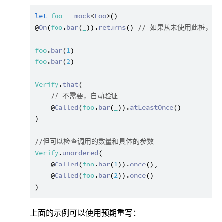
let
foo
 = 
mock
<
Foo
>()

@
On
(
foo
.
bar
(
_
)).
returns
() 
// 如果从未使用此桩，测
foo
.
bar
(
1
foo
.
bar
(
2
)

Verify
.
that
(

// 不需要，自动验证
    @
Called
(
foo
.
bar
(
_
)).
atLeastOnce
()

)

//但可以检查调用的数量和具体的参数
Verify
.
unordered
(

    @
Called
(
foo
.
bar
(
1
)).
once
(),

    @
Called
(
foo
.
bar
(
2
)).
once
()

上面的示例可以使用预期重写：