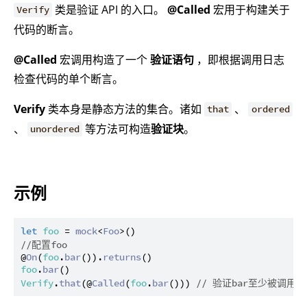
类是验证 API 的入口。
@Called
宏用于构建关于
Verify
代码的断言。
@Called
宏调用构造了一个
验证语句
，即根据调用日志
检查代码的单个断言。
Verify
类本身是静态方法的集合。诸如
、
that
ordered
、
等方法可构造
验证块
。
unordered
示例
let
foo
 = 
mock
<
Foo
//配置foo
@
On
(
foo
.
bar
()).
returns
foo
.
bar
Verify
.
that
(@
Called
(
foo
.
bar
())) 
// 验证bar至少被调用