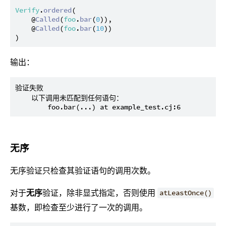
Verify
.
ordered
(

    @
Called
(
foo
.
bar
(
0
)),

    @
Called
(
foo
.
bar
(
10
))

输出：
验证失败

    以下调用未匹配到任何语句：

无序
无序验证只检查其验证语句的调用次数。
对于
无序
验证，除非显式指定，否则使用
atLeastOnce()
基数，即检查至少进行了一次的调用。