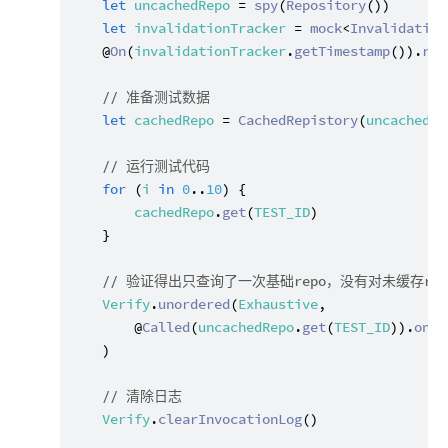
let
uncachedRepo
 = 
spy
(
Repository
())

let
invalidationTracker
 = 
mock
<
Invalidation
    @
On
(
invalidationTracker
.
getTimestamp
()).
ret
// 准备测试数据
let
cachedRepo
 = 
CachedRepistory
(
uncachedRe
// 运行测试代码
for
 (
i
in
0
..
10
) {

cachedRepo
.
get
(
TEST_ID
)

    }

// 验证得出只查询了一次基础repo，没有对未缓存re
Verify
.
unordered
(
Exhaustive
,

        @
Called
(
uncachedRepo
.
get
(
TEST_ID
)).
once
    )

// 清除日志
Verify
.
clearInvocationLog
()
