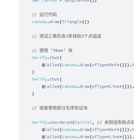
// 运行代码
canvas
.
draw
(
Triangle
())

// 测试三角形由3条线和3个点组成
// 使用 'that' 块
Verify
.
that
(

        @
Called
(
canvas
.
draw
(
ofType
<
Dot
>())).
tim
    )

Verify
.
that
(

        @
Called
(
canvas
.
draw
(
ofType
<
Line
>())).
ti
    )

// 或者使用部分无序验证块
Verify
.
unordered
(
Partial
, 
// 未知线条和点实
        @
Called
(
canvas
.
draw
(
ofType
<
Dot
>())).
tim
        @
Called
(
canvas
.
draw
(
ofType
<
Line
>())).
ti