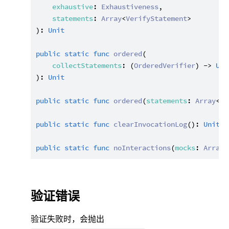
exhaustive
: 
Exhaustiveness
,

statements
: 
Array
<
VerifyStatement
>

): 
Unit
public
static
func
ordered
(

collectStatements
: (
OrderedVerifier
) -> 
Uni
): 
Unit
public
static
func
ordered
(
statements
: 
Array
<
Ve
public
static
func
clearInvocationLog
(): 
Unit
public
static
func
noInteractions
(
mocks
: 
Array
<
验证错误
验证失败时，会抛出