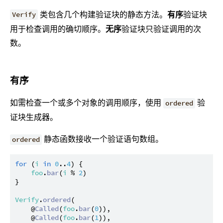
类包含几个构建验证块的静态方法。
有序
验证块
Verify
用于检查调用的确切顺序。
无序
验证块只验证调用的次
数。
有序
如需检查一个或多个对象的调用顺序，使用
验
ordered
证块生成器。
静态函数接收一个验证语句数组。
ordered
for
 (
i
in
0
..
4
) {

foo
.
bar
(
i
 % 
2
)

}

Verify
.
ordered
(

    @
Called
(
foo
.
bar
(
0
)),

    @
Called
(
foo
.
bar
(
1
)),
