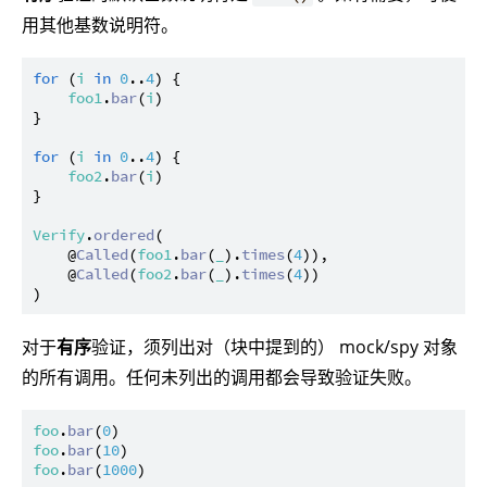
用其他基数说明符。
for
 (
i
in
0
..
4
) {

foo1
.
bar
(
i
)

}

for
 (
i
in
0
..
4
) {

foo2
.
bar
(
i
)

}

Verify
.
ordered
(

    @
Called
(
foo1
.
bar
(
_
).
times
(
4
)),

    @
Called
(
foo2
.
bar
(
_
).
times
(
4
))

对于
有序
验证，须列出对（块中提到的） mock/spy 对象
的所有调用。任何未列出的调用都会导致验证失败。
foo
.
bar
(
0
foo
.
bar
(
10
foo
.
bar
(
1000
)
