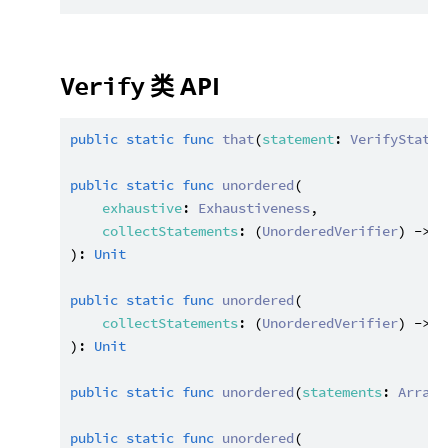
类 API
Verify
public
static
func
that
(
statement
: 
VerifyStatem
public
static
func
unordered
(

exhaustive
: 
Exhaustiveness
,

collectStatements
: (
UnorderedVerifier
) -> 
U
): 
Unit
public
static
func
unordered
(

collectStatements
: (
UnorderedVerifier
) -> 
U
): 
Unit
public
static
func
unordered
(
statements
: 
Array
<
public
static
func
unordered
(
