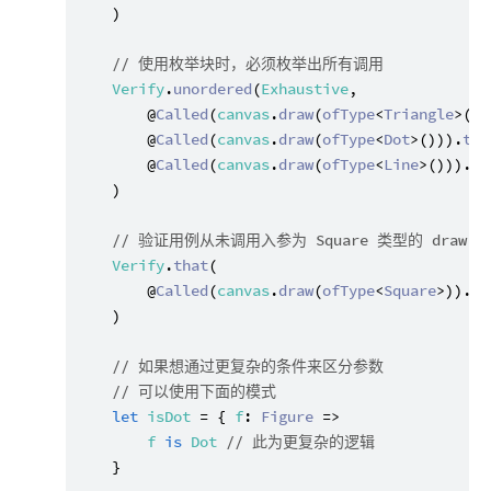
    )

// 使用枚举块时，必须枚举出所有调用
Verify
.
unordered
(
Exhaustive
,

        @
Called
(
canvas
.
draw
(
ofType
<
Triangle
>())
        @
Called
(
canvas
.
draw
(
ofType
<
Dot
>())).
tim
        @
Called
(
canvas
.
draw
(
ofType
<
Line
>())).
ti
    )

// 验证用例从未调用入参为 Square 类型的 draw 
Verify
.
that
(

        @
Called
(
canvas
.
draw
(
ofType
<
Square
>)).
ne
    )

// 如果想通过更复杂的条件来区分参数
// 可以使用下面的模式
let
isDot
 = { 
f
: 
Figure
 =>

f
is
Dot
// 此为更复杂的逻辑
    }
