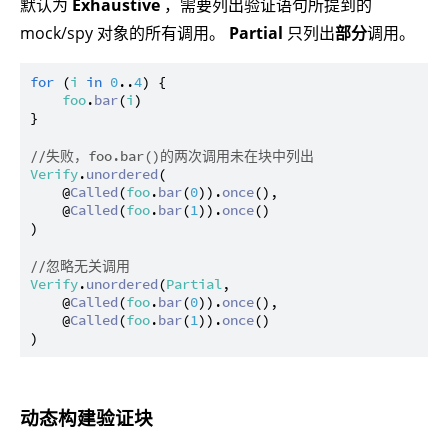
默认为
Exhaustive
，需要列出验证语句所提到的
mock/spy 对象的所有调用。
Partial
只列出
部分
调用。
for
 (
i
in
0
..
4
) {

foo
.
bar
(
i
)

}

//失败，foo.bar()的两次调用未在块中列出
Verify
.
unordered
(

    @
Called
(
foo
.
bar
(
0
)).
once
(),

    @
Called
(
foo
.
bar
(
1
)).
once
()

)

//忽略无关调用
Verify
.
unordered
(
Partial
,

    @
Called
(
foo
.
bar
(
0
)).
once
(),

    @
Called
(
foo
.
bar
(
1
)).
once
()

动态构建验证块