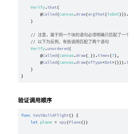
Verify
.
that
(

        @
Called
(
canvas
.
draw
(
argThat
(
isDot
))).
ti
    )

// 注意，属于同一个块的语句必须明确只匹配了一个
// 以下为反例，有些调用匹配了两个语句
Verify
.
unordered
(

        @
Called
(
canvas
.
draw
(
_
)).
times
(
7
),

        @
Called
(
canvas
.
draw
(
ofType
<
Dot
>())).
tim
    )

验证调用顺序
func
testBuildFlight
() {

let
plane
 = 
spy
(
Plane
())
