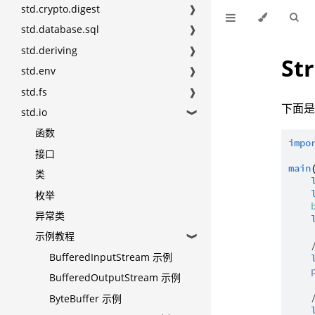
std.crypto.digest
❱
std.database.sql
❱
std.deriving
❱
St
std.env
❱
std.fs
❱
下面是 
std.io
❱
函数
impo
接口
main
类
枚举
异常类
示例教程
❱
BufferedInputStream 示例
BufferedOutputStream 示例
ByteBuffer 示例