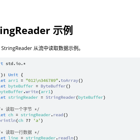
ringReader 示例
StringReader 从流中读取数据示例。
rt
std.io.*
(): 
Unit
 {

let
arr1
 = 
"012\n346789"
.
toArray
()

let
byteBuffer
 = 
ByteBuffer
()

byteBuffer
.
write
(
arr1
)

let
stringReader
 = 
StringReader
(
byteBuffer
)

/* 读取一个字节 */
let
ch
 = 
stringReader
.
read
()

println
(
ch
 ?? 
'a'
)

/* 读取一行数据 */
let
line
 = 
stringReader
.
readln
()
