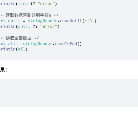
println
(
line
 ?? 
"error"
)

/* 读取数据直到遇到字符6 */
let
until
 = 
stringReader
.
readUntil
(
r
'6'
)

println
(
until
 ?? 
"error"
)

/* 读取全部数据 */
let
all
 = 
stringReader
.
readToEnd
()

println
(
all
)

结果：