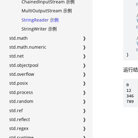
ChainedInputStream 示例
MultiOutputStream 示例
StringReader 示例
StringWriter 示例
std.math
❱
std.math.numeric
❱
std.net
❱
std.objectpool
❱
运行
std.overflow
❱
std.posix
❱
0

12

std.process
❱
346

std.random
❱
std.ref
❱
std.reflect
❱
std.regex
❱
std.runtime
❱