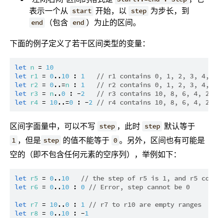
表示一个从
开始，以
为步长，到
start
step
（包含
）为止的区间。
end
end
下面的例子定义了若干区间类型的变量：
let
n
 = 
10
let
r1
 = 
0
..
10
 : 
1
// r1 contains 0, 1, 2, 3, 4, 5
let
r2
 = 
0
..=
n
 : 
1
// r2 contains 0, 1, 2, 3, 4, 5
let
r3
 = 
n
..
0
 : -
2
// r3 contains 10, 8, 6, 4, 2
let
r4
 = 
10
..=
0
 : -
2
// r4 contains 10, 8, 6, 4, 2, 
区间字面量中，可以不写
，此时
默认等于
step
step
，但是
的值不能等于
。另外，区间也有可能是
1
step
0
空的（即不包含任何元素的空序列），举例如下：
let
r5
 = 
0
..
10
// the step of r5 is 1, and r5 cont
let
r6
 = 
0
..
10
 : 
0
// Error, step cannot be 0
let
r7
 = 
10
..
0
 : 
1
// r7 to r10 are empty ranges
let
r8
 = 
0
..
10
 : -
1