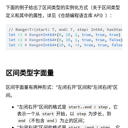
下面的例子给出了区间类型的实例化方式（关于区间类型
定义和其中的属性，详见《仓颉编程语言库 API》）：
// Range<T>(start: T, end: T, step: Int64, hasStart:
let
r1
 = 
Range
<
Int64
>(
0
, 
10
, 
1
, 
true
, 
true
, 
true
) 
//
let
r2
 = 
Range
<
Int64
>(
0
, 
10
, 
1
, 
true
, 
true
, 
false
) 
/
let
r3
 = 
Range
<
Int64
>(
10
, 
0
, -
2
, 
true
, 
true
, 
false
) 
区间类型字面量
区间字面量有两种形式：“左闭右开”区间和“左闭右闭”区
间。
“左闭右开”区间的格式是
，它
start..end : step
表示一个从
开始，以
为步长，到
start
step
（不包含
）为止的区间；
end
end
“左闭右闭”区间的格式是
，它
start..=end : step