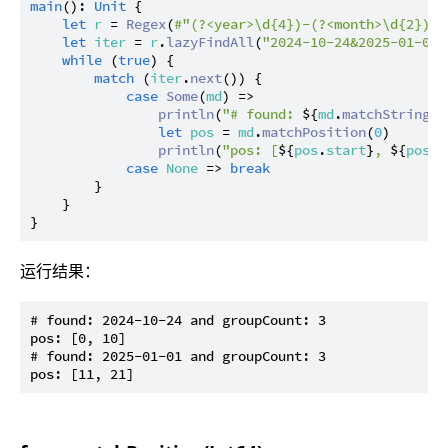
main
(): 
Unit
 {

let
r
 = 
Regex
(
#"(?<year>\d{4})-(?<month>\d{2})-(
let
iter
 = 
r
.
lazyFindAll
(
"2024-10-24&2025-01-01"
while
 (
true
) {

match
 (
iter
.
next
()) {

case
Some
(
md
) =>

println
(
"# found: 
${
md
.
matchString
()
let
pos
 = 
md
.
matchPosition
(
0
)

println
(
"pos: [
${
pos
.
start
}
, 
${
pos
.
e
case
None
 => 
break
        }

    }

运行结果：
# found: 2024-10-24 and groupCount: 3

pos: [0, 10]

# found: 2025-01-01 and groupCount: 3
