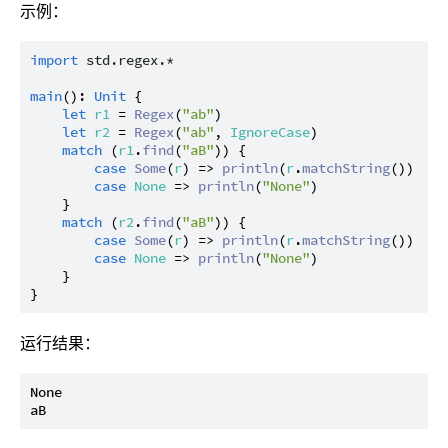
示例：
import
std.regex.*
main
(): 
Unit
 {

let
r1
 = 
Regex
(
"ab"
)

let
r2
 = 
Regex
(
"ab"
, 
IgnoreCase
)

match
 (
r1
.
find
(
"aB"
)) {

case
Some
(
r
) => 
println
(
r
.
matchString
())

case
None
 => 
println
(
"None"
)

    }

match
 (
r2
.
find
(
"aB"
)) {

case
Some
(
r
) => 
println
(
r
.
matchString
())

case
None
 => 
println
(
"None"
)

    }

运行结果：
None
