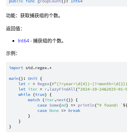
public
func
groupCount
(): 
Int64
功能：获取捕获组的个数。
返回值：
Int64
- 捕获组的个数。
示例：
import
std.regex.*
main
(): 
Unit
 {

let
r
 = 
Regex
(
#"(?<year>\d{4})-(?<month>\d{2})-(
let
iter
 = 
r
.
lazyFindAll
(
"2024-10-24&2025-01-01"
while
 (
true
) {

match
 (
iter
.
next
()) {

case
Some
(
md
) => 
println
(
"# found: `
${
md
case
None
 => 
break
        }

    }
