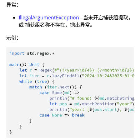
异常：
IllegalArgumentException
- 当未开启捕获组提取，
或 捕获组名称不存在，抛出异常。
示例：
import
std.regex.*
main
(): 
Unit
 {

let
r
 = 
Regex
(
#"(?<year>\d{4})-(?<month>\d{2})-(
let
iter
 = 
r
.
lazyFindAll
(
"2024-10-24&2025-01-01"
while
 (
true
) {

match
 (
iter
.
next
()) {

case
Some
(
md
) =>

println
(
"# found: 
${
md
.
matchString
()
let
pos
 = 
md
.
matchPosition
(
"year"
)

println
(
"year: [
${
pos
.
start
}
, 
${
pos
.
case
None
 => 
break
        }

    }
