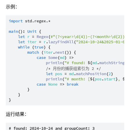
示例：
import
std.regex.*
main
(): 
Unit
 {

let
r
 = 
Regex
(
#"(?<year>\d{4})-(?<month>\d{2})-(
let
iter
 = 
r
.
lazyFindAll
(
"2024-10-24&2025-01-01"
while
 (
true
) {

match
 (
iter
.
next
()) {

case
Some
(
md
) =>

println
(
"# found: 
${
md
.
matchString
()
/* 月份的捕获组索引为 2 */
let
pos
 = 
md
.
matchPosition
(
2
)

println
(
"# month: [
${
pos
.
start
}
, 
${
p
case
None
 => 
break
        }

    }

运行结果：
# found: 2024-10-24 and groupCount: 3
