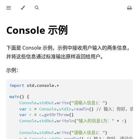
Console 示例
下面是 Console 示例，示例中接收用户输入的两条信息，
并将这些信息通过标准输出原样返回给用户。
示例：
import
std.console.*
main
() {

Console
.
stdOut
.
write
(
"请输入信息1："
)

var
c
 = 
Console
.
stdIn
.
readln
() 
// 输入：你好，请
var
r
 = 
c
.
getOrThrow
()

Console
.
stdOut
.
writeln
(
"输入的信息1为："
 + 
r
)

Console
.
stdOut
.
write
(
"请输入信息2："
)

c
 = 
Console
.
stdIn
.
readln
() 
// 输入：你好，请问今天