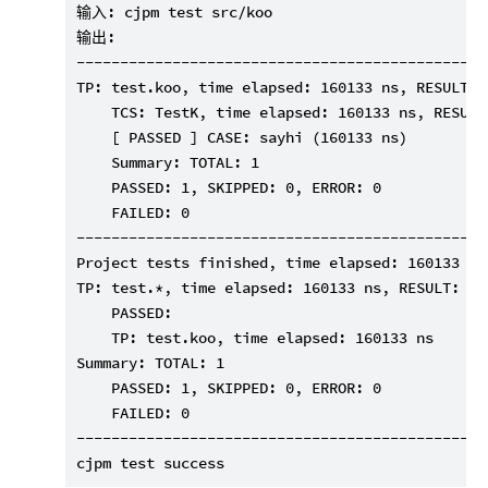
输入: cjpm test src/koo

输出:

-----------------------------------------------
TP: test.koo, time elapsed: 160133 ns, RESULT:

    TCS: TestK, time elapsed: 160133 ns, RESULT:
    [ PASSED ] CASE: sayhi (160133 ns)

    Summary: TOTAL: 1

    PASSED: 1, SKIPPED: 0, ERROR: 0

    FAILED: 0

-----------------------------------------------
Project tests finished, time elapsed: 160133 ns,
TP: test.*, time elapsed: 160133 ns, RESULT:

    PASSED:

    TP: test.koo, time elapsed: 160133 ns

Summary: TOTAL: 1

    PASSED: 1, SKIPPED: 0, ERROR: 0

    FAILED: 0

-----------------------------------------------