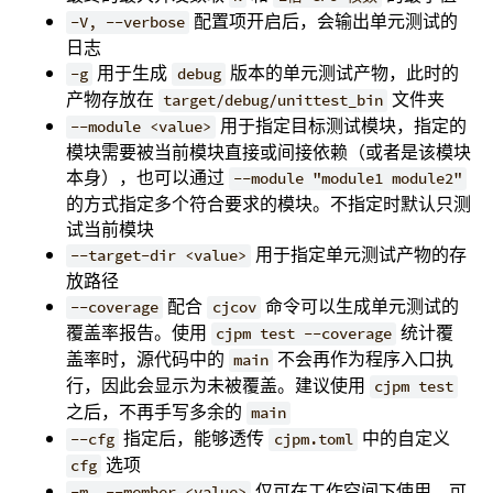
配置项开启后，会输出单元测试的
-V, --verbose
日志
用于生成
版本的单元测试产物，此时的
-g
debug
产物存放在
文件夹
target/debug/unittest_bin
用于指定目标测试模块，指定的
--module <value>
模块需要被当前模块直接或间接依赖（或者是该模块
本身），也可以通过
--module "module1 module2"
的方式指定多个符合要求的模块。不指定时默认只测
试当前模块
用于指定单元测试产物的存
--target-dir <value>
放路径
配合
命令可以生成单元测试的
--coverage
cjcov
覆盖率报告。使用
统计覆
cjpm test --coverage
盖率时，源代码中的
不会再作为程序入口执
main
行，因此会显示为未被覆盖。建议使用
cjpm test
之后，不再手写多余的
main
指定后，能够透传
中的自定义
--cfg
cjpm.toml
选项
cfg
仅可在工作空间下使用，可
-m, --member <value>