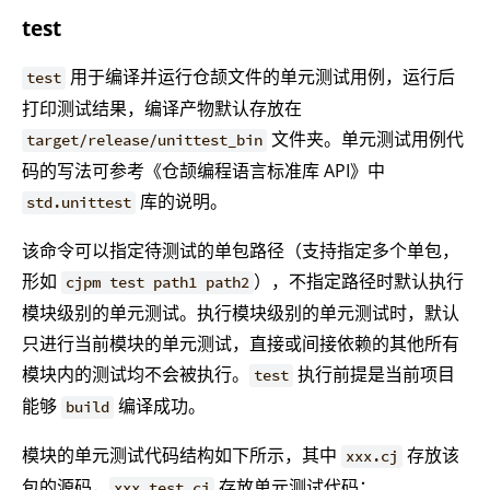
test
用于编译并运行仓颉文件的单元测试用例，运行后
test
打印测试结果，编译产物默认存放在
文件夹。单元测试用例代
target/release/unittest_bin
码的写法可参考《仓颉编程语言标准库 API》中
库的说明。
std.unittest
该命令可以指定待测试的单包路径（支持指定多个单包，
形如
），不指定路径时默认执行
cjpm test path1 path2
模块级别的单元测试。执行模块级别的单元测试时，默认
只进行当前模块的单元测试，直接或间接依赖的其他所有
模块内的测试均不会被执行。
执行前提是当前项目
test
能够
编译成功。
build
模块的单元测试代码结构如下所示，其中
存放该
xxx.cj
包的源码，
存放单元测试代码：
xxx_test.cj