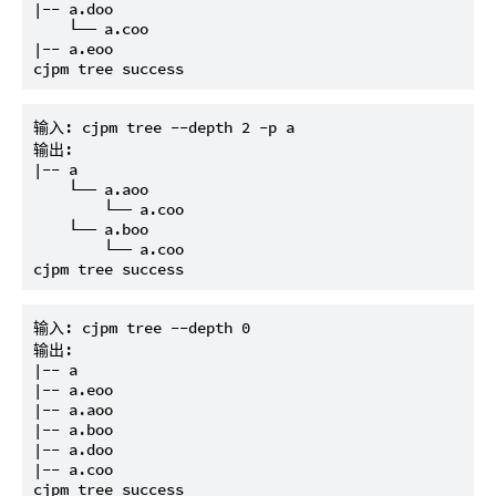
|-- a.doo

    └── a.coo

|-- a.eoo

输入: cjpm tree --depth 2 -p a

输出:

|-- a

    └── a.aoo

        └── a.coo

    └── a.boo

        └── a.coo

输入: cjpm tree --depth 0

输出:

|-- a

|-- a.eoo

|-- a.aoo

|-- a.boo

|-- a.doo

|-- a.coo
