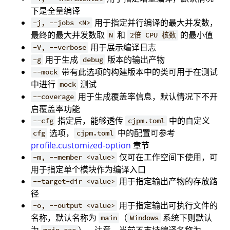
下是全量编译
用于指定并行编译的最大并发数，
-j, --jobs <N>
最终的最大并发数取
和
的最小值
N
2倍 CPU 核数
用于展示编译日志
-V, --verbose
用于生成
版本的输出产物
-g
debug
带有此选项的构建版本中的类可用于在测试
--mock
中进行
测试
mock
用于生成覆盖率信息，默认情况下不开
--coverage
启覆盖率功能
指定后，能够透传
中的自定义
--cfg
cjpm.toml
选项，
中的配置可参考
cfg
cjpm.toml
profile.customized-option
章节
仅可在工作空间下使用，可
-m, --member <value>
用于指定单个模块作为编译入口
用于指定输出产物的存放路
--target-dir <value>
径
用于指定输出可执行文件的
-o, --output <value>
名称，默认名称为
（
系统下则默认
main
Windows
为
）。注意，当前不支持编译名称为