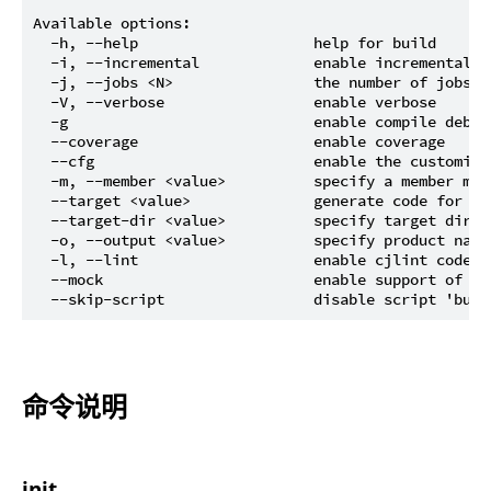
Available options:

  -h, --help                    help for build

  -i, --incremental             enable incremental co
  -j, --jobs <N>                the number of jobs t
  -V, --verbose                 enable verbose

  -g                            enable compile debug 
  --coverage                    enable coverage

  --cfg                         enable the customized
  -m, --member <value>          specify a member mod
  --target <value>              generate code for th
  --target-dir <value>          specify target direct
  -o, --output <value>          specify product name
  -l, --lint                    enable cjlint code ch
  --mock                        enable support of mo
命令说明
init