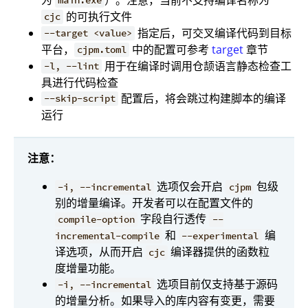
main.exe
的可执行文件
cjc
指定后，可交叉编译代码到目标
--target <value>
平台，
中的配置可参考
target
章节
cjpm.toml
用于在编译时调用仓颉语言静态检查工
-l, --lint
具进行代码检查
配置后，将会跳过构建脚本的编译
--skip-script
运行
注意：
选项仅会开启
包级
-i, --incremental
cjpm
别的增量编译。开发者可以在配置文件的
字段自行透传
compile-option
--
和
编
incremental-compile
--experimental
译选项，从而开启
编译器提供的函数粒
cjc
度增量功能。
选项目前仅支持基于源码
-i, --incremental
的增量分析。如果导入的库内容有变更，需要