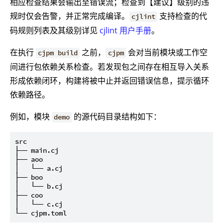
相应检查结果会输出至错误流；检查到【建议】级别的违
规时仅会告警，并正常完成编译。
支持检查的代
cjlint
码规则列表及其级别详见
cjlint 用户手册
。
在执行
之前，
会对当前模块或工作空
cjpm build
cjpm
间进行包依赖关系检查。若发现包之间存在相互导入关系
形成依赖闭环，构建将被中止并返回错误信息，提示循环
依赖路径。
例如，模块
的源代码目录结构如下：
demo
src

├── main.cj

├── aoo

│   └── a.cj

├── boo

│   └── b.cj

├── coo

│   └── c.cj
