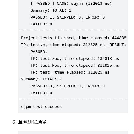
    [ PASSED ] CASE: sayhi (132013 ns)

    Summary: TOTAL: 1

    PASSED: 1, SKIPPED: 0, ERROR: 0

    FAILED: 0

-----------------------------------------------
Project tests finished, time elapsed: 444838 ns,
TP: test.*, time elapsed: 312825 ns, RESULT:

    PASSED:

    TP: test.zoo, time elapsed: 132013 ns

    TP: test.koo, time elapsed: 312825 ns

    TP: test, time elapsed: 312825 ns

Summary: TOTAL: 3

    PASSED: 3, SKIPPED: 0, ERROR: 0

    FAILED: 0

-----------------------------------------------
单包测试场景