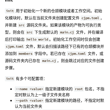
用于初始化一个新的仓颉模块或者工作空间。初始
init
化模块时，默认在当前文件夹创建配置文件
，
cjpm.toml
并新建
源码文件夹。如果该模块的产物为可执行类
src
型，则会在
下生成默认的
文件，并在编译
src
main.cj
后打印输出
。初始化工作空间时仅会创建
hello world
文件，默认会扫描该路径下已有的仓颉模块并
cjpm.toml
添加到
字段中。若已存在
文件，或
members
cjpm.toml
源码文件夹内已存在
，则会跳过对应的文件创建
main.cj
步骤。
有多个可配置项：
init
指定新建模块的
包名，不指
--name <value>
root
定时默认为上一级子文件夹名称
指定新建模块的路径，不指定时默
--path <value>
认为当前文件夹