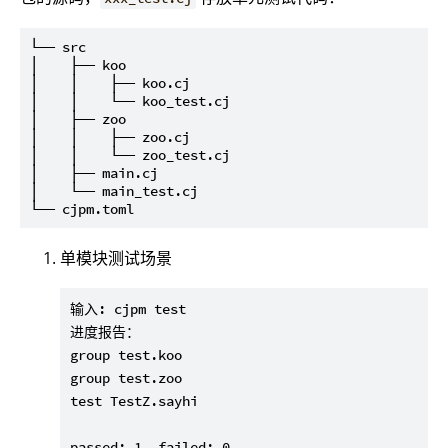
└── src

│    ├── koo

│    │    ├── koo.cj

│    │    └── koo_test.cj

│    ├── zoo

│    │    ├── zoo.cj

│    │    └── zoo_test.cj

│    ├── main.cj

│    └── main_test.cj

单模块测试场景
输入: cjpm test

进度报告：

group test.koo                                 
group test.zoo                                 
test TestZ.sayhi                               
passed: 1, failed: 0                           