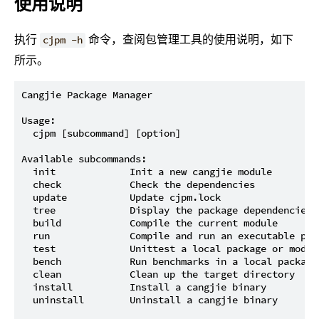
使用说明
执行
命令，查阅包管理工具的使用说明，如下
cjpm -h
所示。
Cangjie Package Manager

Usage:

  cjpm [subcommand] [option]

Available subcommands:

  init             Init a new cangjie module

  check            Check the dependencies

  update           Update cjpm.lock

  tree             Display the package dependencies 
  build            Compile the current module

  run              Compile and run an executable prod
  test             Unittest a local package or module
  bench            Run benchmarks in a local package 
  clean            Clean up the target directory

  install          Install a cangjie binary

  uninstall        Uninstall a cangjie binary
