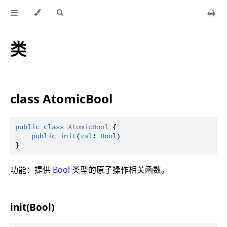
类
class AtomicBool
public
class
AtomicBool
 {

public
init
(
val
: 
Bool
)

功能：提供
Bool
类型的原子操作相关函数。
init(Bool)