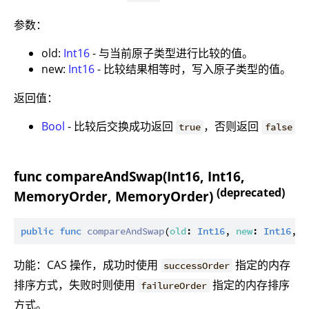
参数：
old:
Int16
- 与当前原子类型进行比较的值。
new:
Int16
- 比较结果相等时，写入原子类型的值。
返回值：
Bool
- 比较后交换成功返回
，否则返回
true
false
func compareAndSwap(Int16, Int16,
(deprecated)
MemoryOrder, MemoryOrder)
public
func
compareAndSwap
(
old
: 
Int16
, 
new
: 
Int16
, 
s
功能：CAS 操作，成功时使用
指定的内存
successOrder
排序方式，失败时则使用
指定的内存排序
failureOrder
方式。