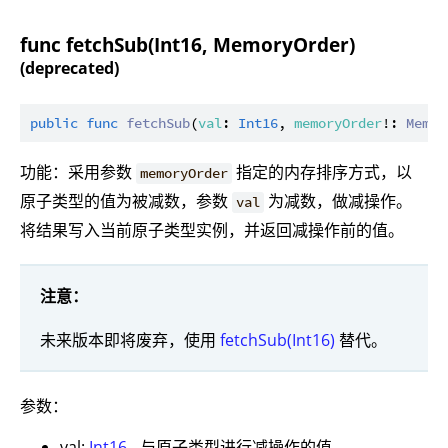
func fetchSub(Int16, MemoryOrder)
(deprecated)
public
func
fetchSub
(
val
: 
Int16
, 
memoryOrder
!: 
Memor
功能：采用参数
指定的内存排序方式，以
memoryOrder
原子类型的值为被减数，参数
为减数，做减操作。
val
将结果写入当前原子类型实例，并返回减操作前的值。
注意：
未来版本即将废弃，使用
fetchSub(Int16)
替代。
参数：
val:
Int16
- 与原子类型进行减操作的值。