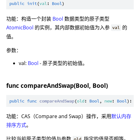
public
init
(
val
: 
Bool
功能：构造一个封装
Bool
数据类型的原子类型
AtomicBool
的实例，其内部数据初始值为入参
的
val
值。
参数：
val:
Bool
- 原子类型的初始值。
func compareAndSwap(Bool, Bool)
public
func
compareAndSwap
(
old
: 
Bool
, 
new
: 
Bool
): 
Bo
功能：CAS（Compare and Swap）操作，采用
默认内存
排序方式
。
比较当前原子类型的值与参数
指定的值是否相等。
old