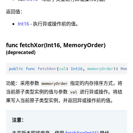
返回值：
Int16
- 执行异或操作前的值。
func fetchXor(Int16, MemoryOrder)
(deprecated)
public
func
fetchXor
(
val
: 
Int16
, 
memoryOrder
!: 
Memor
功能：采用参数
指定的内存排序方式，将
memoryOrder
当前原子类型实例的值与参数
进行异或操作。将结
val
果写入当前原子类型实例，并返回异或操作前的值。
注意：
未来版本即将废弃，使用
fetchXor(Int16)
替代。