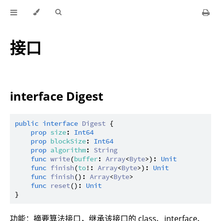
接口
interface Digest
public
interface
Digest
 {

prop
size
: 
Int64
prop
blockSize
: 
Int64
prop
algorithm
: 
String
func
write
(
buffer
: 
Array
<
Byte
>): 
Unit
func
finish
(
to
!: 
Array
<
Byte
>): 
Unit
func
finish
(): 
Array
<
Byte
>

func
reset
(): 
Unit
功能：摘要算法接口，继承该接口的 class、interface、