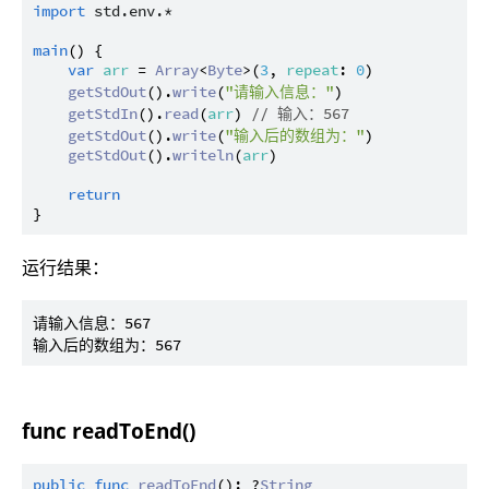
import
std.env.*
main
() {

var
arr
 = 
Array
<
Byte
>(
3
, 
repeat
: 
0
)

getStdOut
().
write
(
"请输入信息："
)

getStdIn
().
read
(
arr
) 
// 输入：567
getStdOut
().
write
(
"输入后的数组为："
)

getStdOut
().
writeln
(
arr
)

return
运行结果：
请输入信息：567

func readToEnd()
public
func
readToEnd
(): ?
String