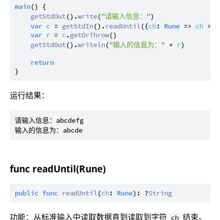
main
() {

getStdOut
().
write
(
"请输入信息："
)

var
c
 = 
getStdIn
().
readUntil
({
ch
: 
Rune
 => 
ch
 > 
r
var
r
 = 
c
.
getOrThrow
()

getStdOut
().
writeln
(
"输入的信息为："
 + 
r
)

return
运行结果：
请输入信息：abcdefg

func readUntil(Rune)
public
func
readUntil
(
ch
: 
Rune
): ?
String
功能：从标准输入中读取数据直到读取到字符
结束。
ch