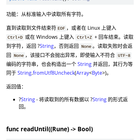
功能：从标准输入中读取所有字符。
直到读取到文件结束符
，或者在 Linux 上键入
EOF
或在 Windows 上键入
+ 回车结束。读取
Ctrl+D
Ctrl+Z
到字符，返回 ?
String
，否则返回
。读取失败时会返
None
回
，该接口不会抛出异常，即使输入不符合
None
UTF-8
编码的字符串，也会构造出一个
String
并返回，其行为等
同于
String
.
fromUtf8Uncheck
(
Array
<
Byte
>)。
返回值：
?
String
- 将读取到的所有数据以 ?
String
的形式返
回。
func readUntil((Rune) -> Bool)