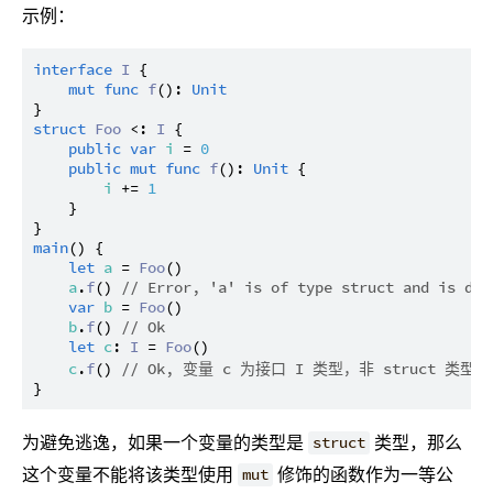
示例：
interface
I
 {

mut
func
f
(): 
Unit
struct
Foo
 <: 
I
 {

public
var
i
 = 
0
public
mut
func
f
(): 
Unit
 {

i
 += 
1
    }

main
() {

let
a
 = 
Foo
()

a
.
f
() 
// Error, 'a' is of type struct and is dec
var
b
 = 
Foo
()

b
.
f
() 
// Ok
let
c
: 
I
 = 
Foo
()

c
.
f
() 
// Ok, 变量 c 为接口 I 类型，非 struct 类
为避免逃逸，如果一个变量的类型是
类型，那么
struct
这个变量不能将该类型使用
修饰的函数作为一等公
mut