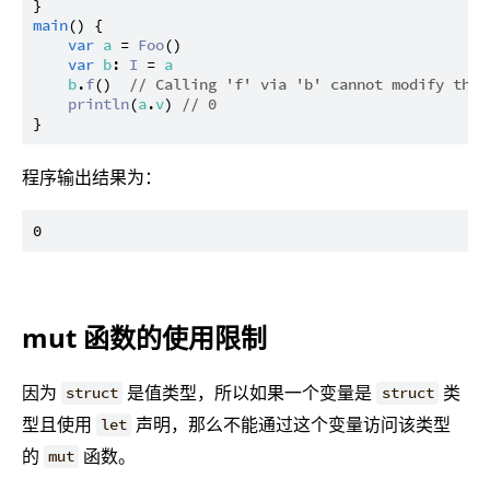
main
() {

var
a
 = 
Foo
()

var
b
: 
I
 = 
a
b
.
f
()  
// Calling 'f' via 'b' cannot modify the 
println
(
a
.
v
) 
// 0
程序输出结果为：
mut 函数的使用限制
因为
是值类型，所以如果一个变量是
类
struct
struct
型且使用
声明，那么不能通过这个变量访问该类型
let
的
函数。
mut