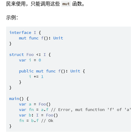
民来使用，只能调用这些
函数。
mut
示例：
interface
I
 {

mut
func
f
(): 
Unit
}

struct
Foo
 <: 
I
 {

var
i
 = 
0
public
mut
func
f
(): 
Unit
 {

i
 += 
1
    }

}

main
() {

var
a
 = 
Foo
()

var
fn
 = 
a
.
f
// Error, mut function 'f' of 'a' c
var
b
: 
I
 = 
Foo
()

fn
 = 
b
.
f
// Ok