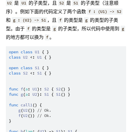
是
的子类型，且
是
的子类型（注意顺
U2
U1
S2
S1
序）。例如下面的代码定义了两个函数
f : (U1) -> S2
和
，且
的类型是
的类型的子类
g : (U2) -> S1
f
g
型。由于
的类型是
的子类型，所以代码中使用到
f
g
g
的地方都可以换为
。
f
open
class
U1
class
U2
 <: 
U1
 { }

open
class
S1
class
S2
 <: 
S1
 { }

func
f
(
a
: 
U1
): 
S2
 { 
S2
func
g
(
a
: 
U2
): 
S1
 { 
S1
() }

func
call1
() {

g
(
U2
()) 
// Ok.
f
(
U2
()) 
// Ok.
}

func
h
(
lam
: (
U2
) -> 
S1
): 
S1
 {
