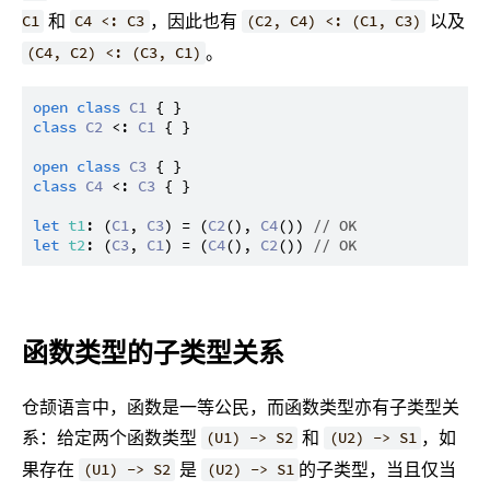
和
，因此也有
以及
C1
C4 <: C3
(C2, C4) <: (C1, C3)
。
(C4, C2) <: (C3, C1)
open
class
C1
class
C2
 <: 
C1
 { }

open
class
C3
class
C4
 <: 
C3
 { }

let
t1
: (
C1
, 
C3
) = (
C2
(), 
C4
()) 
// OK
let
t2
: (
C3
, 
C1
) = (
C4
(), 
C2
()) 
// OK
函数类型的子类型关系
仓颉语言中，函数是一等公民，而函数类型亦有子类型关
系：给定两个函数类型
和
，如
(U1) -> S2
(U2) -> S1
果存在
是
的子类型，当且仅当
(U1) -> S2
(U2) -> S1