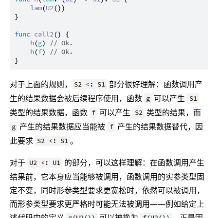
lam
(
U2
())

}

func
call2
() {

h
(
g
) 
// Ok.
h
(
f
) 
// Ok.
对于上面的规则，
部分很好理解：函数调用产
S2 <: S1
生的结果数据会被后续程序使用，函数
可以产生
g
S1
类型的结果数据，函数
可以产生
类型的结果，而
f
S2
产生的结果数据应当能被
产生的结果数据替代，因
g
f
此要求
。
S2 <: S1
对于
的部分，可以这样理解：在函数调用产生
U2 <: U1
结果前，它本身应当能够被调用，函数调用的实参类型固
定不变，同时形参类型要求更宽松时，依然可以被调用，
而形参类型要求更严格时可能无法被调用——例如给定上
述代码中的定义
可以被换为
，正是因
g(U2())
f(U2())