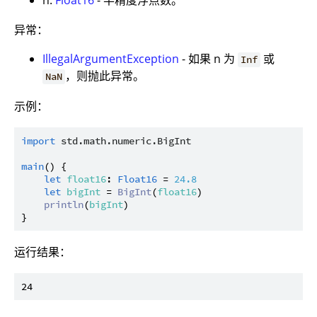
n:
Float16
- 半精度浮点数。
异常：
IllegalArgumentException
- 如果 n 为
或
Inf
，则抛此异常。
NaN
示例：
import
std.math.numeric.BigInt
main
() {

let
float16
: 
Float16
 = 
24.8
let
bigInt
 = 
BigInt
(
float16
)

println
(
bigInt
)

运行结果：