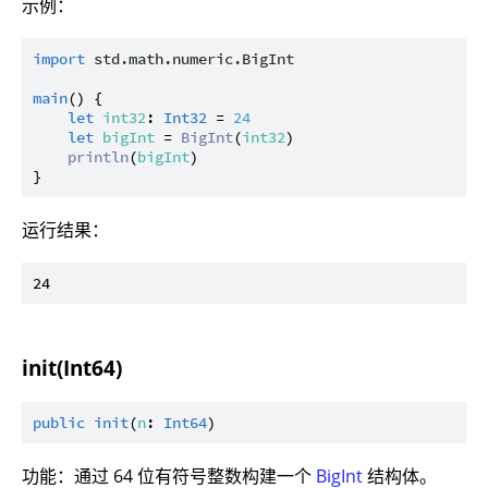
示例：
import
std.math.numeric.BigInt
main
() {

let
int32
: 
Int32
 = 
24
let
bigInt
 = 
BigInt
(
int32
)

println
(
bigInt
)

运行结果：
init(Int64)
public
init
(
n
: 
Int64
功能：通过 64 位有符号整数构建一个
BigInt
结构体。