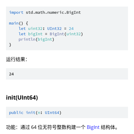
import
std.math.numeric.BigInt
main
() {

let
uint32
: 
UInt32
 = 
24
let
bigInt
 = 
BigInt
(
uint32
)

println
(
bigInt
)

运行结果：
init(UInt64)
public
init
(
n
: 
UInt64
功能：通过 64 位无符号整数构建一个
BigInt
结构体。