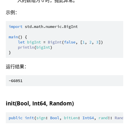
入的数组为 0 时，抛此异常。
示例：
import
std.math.numeric.BigInt
main
() {

let
bigInt
 = 
BigInt
(
false
, [
1
, 
2
, 
3
])

println
(
bigInt
)

运行结果：
init(Bool, Int64, Random)
public
init
(
sign
: 
Bool
, 
bitLen
: 
Int64
, 
rand
!: 
Random