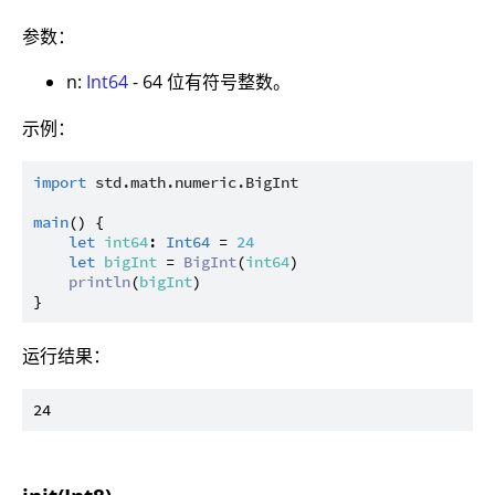
参数：
n:
Int64
- 64 位有符号整数。
示例：
import
std.math.numeric.BigInt
main
() {

let
int64
: 
Int64
 = 
24
let
bigInt
 = 
BigInt
(
int64
)

println
(
bigInt
)

运行结果：