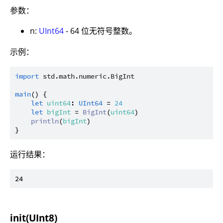
参数：
n:
UInt64
- 64 位无符号整数。
示例：
import
std.math.numeric.BigInt
main
() {

let
uint64
: 
UInt64
 = 
24
let
bigInt
 = 
BigInt
(
uint64
)

println
(
bigInt
)

运行结果：
init(UInt8)