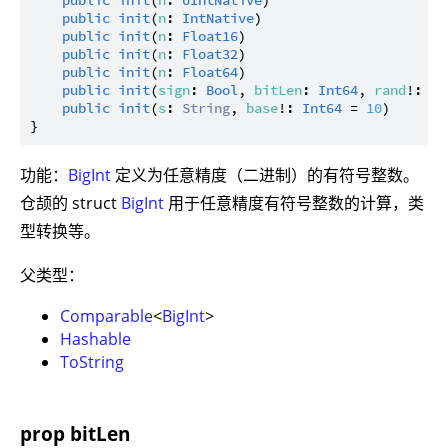
public
init
(
n
: 
UIntNative
)

public
init
(
n
: 
IntNative
)

public
init
(
n
: 
Float16
)

public
init
(
n
: 
Float32
)

public
init
(
n
: 
Float64
)

public
init
(
sign
: 
Bool
, 
bitLen
: 
Int64
, 
rand
!: 
Ra
public
init
(
s
: 
String
, 
base
!: 
Int64
 = 
10
)

功能：
BigInt
定义为任意精度（二进制）的有符号整数。
仓颉的 struct
BigInt
用于任意精度有符号整数的计算，类
型转换等。
父类型：
Comparable
<
BigInt
>
Hashable
ToString
prop bitLen