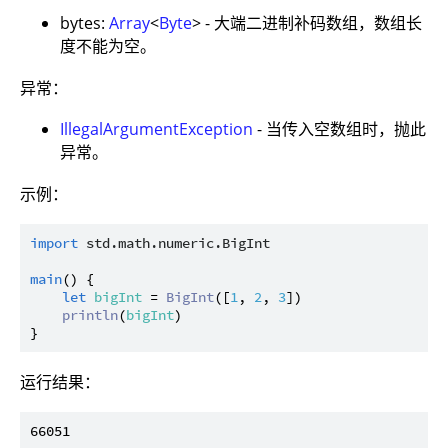
bytes:
Array
<
Byte
> - 大端二进制补码数组，数组长
度不能为空。
异常：
IllegalArgumentException
- 当传入空数组时，抛此
异常。
示例：
import
std.math.numeric.BigInt
main
() {

let
bigInt
 = 
BigInt
([
1
, 
2
, 
3
])

println
(
bigInt
)

运行结果：