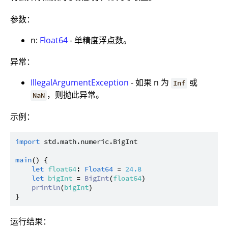
参数：
n:
Float64
- 单精度浮点数。
异常：
IllegalArgumentException
- 如果 n 为
或
Inf
，则抛此异常。
NaN
示例：
import
std.math.numeric.BigInt
main
() {

let
float64
: 
Float64
 = 
24.8
let
bigInt
 = 
BigInt
(
float64
)

println
(
bigInt
)

运行结果：