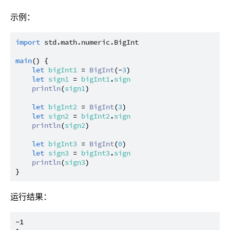
示例：
import
std.math.numeric.BigInt
main
() {

let
bigInt1
 = 
BigInt
(-
3
)

let
sign1
 = 
bigInt1
.
sign
println
(
sign1
)

let
bigInt2
 = 
BigInt
(
3
)

let
sign2
 = 
bigInt2
.
sign
println
(
sign2
)

let
bigInt3
 = 
BigInt
(
0
)

let
sign3
 = 
bigInt3
.
sign
println
(
sign3
)

运行结果：
-1
