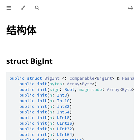
结构体
struct BigInt
public
struct
BigInt
 <: 
Comparable
<
BigInt
> & 
Hashabl
public
init
(
bytes
: 
Array
<
Byte
>)

public
init
(
sign
: 
Bool
, 
magnitude
: 
Array
<
Byte
>)

public
init
(
n
: 
Int8
)

public
init
(
n
: 
Int16
)

public
init
(
n
: 
Int32
)

public
init
(
n
: 
Int64
)

public
init
(
n
: 
UInt8
)

public
init
(
n
: 
UInt16
)

public
init
(
n
: 
UInt32
)

public
init
(
n
: 
UInt64
)
