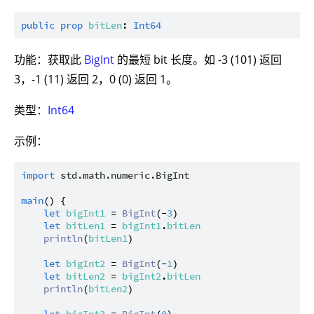
public
prop
bitLen
: 
Int64
功能：获取此
BigInt
的最短 bit 长度。如 -3 (101) 返回
3，-1 (11) 返回 2，0 (0) 返回 1。
类型：
Int64
示例：
import
std.math.numeric.BigInt
main
() {

let
bigInt1
 = 
BigInt
(-
3
)

let
bitLen1
 = 
bigInt1
.
bitLen
println
(
bitLen1
)

let
bigInt2
 = 
BigInt
(-
1
)

let
bitLen2
 = 
bigInt2
.
bitLen
println
(
bitLen2
)

let
bigInt3
 = 
BigInt
(
0
)
