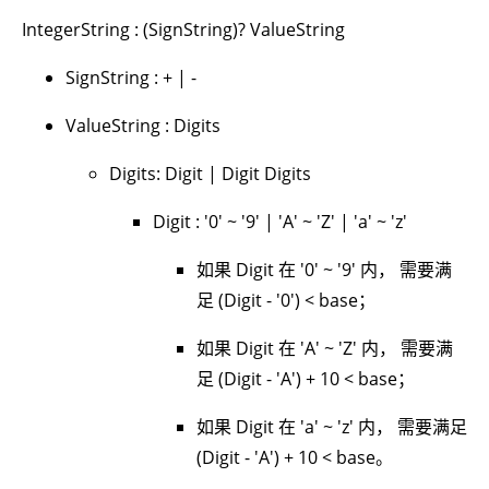
IntegerString : (SignString)? ValueString
SignString : + | -
ValueString : Digits
Digits: Digit | Digit Digits
Digit : '0' ~ '9' | 'A' ~ 'Z' | 'a' ~ 'z'
如果 Digit 在 '0' ~ '9' 内， 需要满
足 (Digit - '0') < base；
如果 Digit 在 'A' ~ 'Z' 内， 需要满
足 (Digit - 'A') + 10 < base；
如果 Digit 在 'a' ~ 'z' 内， 需要满足
(Digit - 'A') + 10 < base。