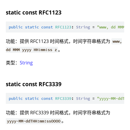
static const RFC1123
public
static
const
RFC1123
: 
String
 = 
"www, dd MMM y
功能：提供 RFC1123 时间格式，时间字符串格式为
www,
。
dd MMM yyyy HH:mm:ss z
类型：
String
static const RFC3339
public
static
const
RFC3339
: 
String
 = 
"yyyy-MM-ddTHH
功能：提供 RFC3339 时间格式，时间字符串格式为
。
yyyy-MM-ddTHH:mm:ssOOOO