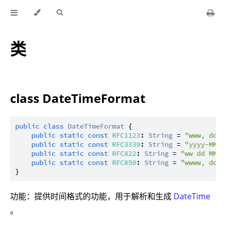
类
class DateTimeFormat
public
class
DateTimeFormat
 {

public
static
const
RFC1123
: 
String
 = 
"www, dd M
public
static
const
RFC3339
: 
String
 = 
"yyyy-MM-d
public
static
const
RFC822
: 
String
 = 
"ww dd MMM 
public
static
const
RFC850
: 
String
 = 
"wwww, dd-M
功能：提供时间格式的功能，用于解析和生成
DateTime
。