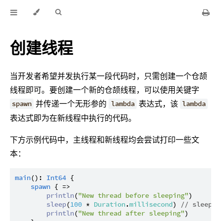
创建线程
当开发者希望并发执行某一段代码时，只需创建一个仓颉
线程即可。要创建一个新的仓颉线程，可以使用关键字
并传递一个无形参的
表达式，该
spawn
lambda
lambda
表达式即为在新线程中执行的代码。
下方示例代码中，主线程和新线程均会尝试打印一些文
本：
main
(): 
Int64
 {

spawn
 { =>

println
(
"New thread before sleeping"
)

sleep
(
100
 * 
Duration
.
millisecond
) 
// sleep f
println
(
"New thread after sleeping"
)
