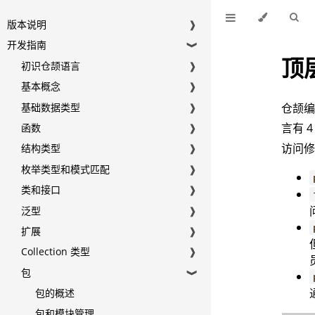
版本说明
❱
开发指南
❱
顶
初识仓颉语言
❱
基本概念
❱
基础数据类型
❱
仓颉
言有 
函数
❱
访问
结构类型
❱
枚举类型和模式匹配
❱
类和接口
❱
泛型
❱
扩展
❱
Collection 类型
❱
包
❱
包的概述
包和模块管理