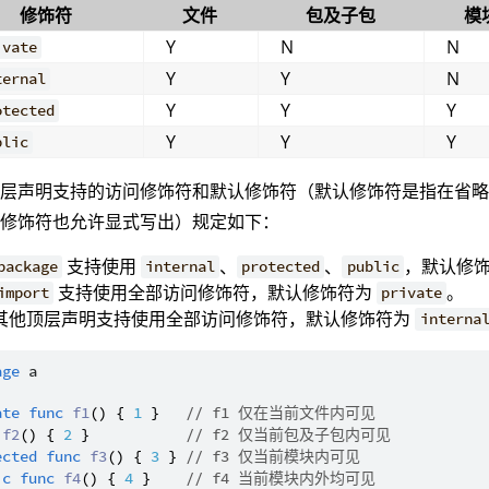
修饰符
文件
包及子包
模
Y
N
N
ivate
Y
Y
N
ternal
Y
Y
Y
otected
Y
Y
Y
blic
顶层声明支持的访问修饰符和默认修饰符（默认修饰符是指在省
认修饰符也允许显式写出）规定如下：
支持使用
、
、
，默认修
package
internal
protected
public
支持使用全部访问修饰符，默认修饰符为
。
import
private
其他顶层声明支持使用全部访问修饰符，默认修饰符为
interna
age
a
ate
func
f1
() { 
1
 }   
// f1 仅在当前文件内可见
f2
() { 
2
 }           
// f2 仅当前包及子包内可见
ected
func
f3
() { 
3
 } 
// f3 仅当前模块内可见
ic
func
f4
() { 
4
 }    
// f4 当前模块内外均可见