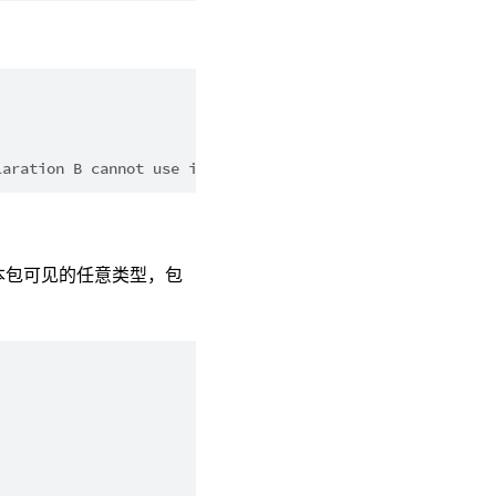
laration B cannot use internal type I.
本包可见的任意类型，包