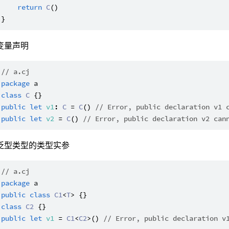
return
C
()

变量声明
// a.cj
package
a
class
C
public
let
v1
: 
C
 = 
C
() 
// Error, public declaration v1 
public
let
v2
 = 
C
() 
// Error, public declaration v2 can
泛型类型的类型实参
// a.cj
package
a
public
class
C1
<
T
class
C2
public
let
v1
 = 
C1
<
C2
>() 
// Error, public declaration v