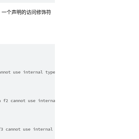
。一个声明的访问修饰符
annot use internal type C.
n f2 cannot use internal type C.
f3 cannot use internal type C.