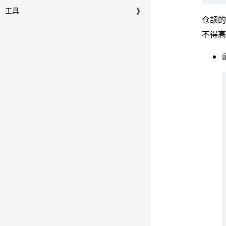
工具
❱
仓颉
不得