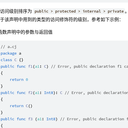
的访问级别排序为
public > protected > internal > private
高于该声明中用到的类型的访问修饰符的级别，参考如下示例：
函数声明中的参数与返回值
// a.cj
package
a
class
C
public
func
f1
(
a1
: 
C
) 
// Error, public declaration f1 c
{

return
0
public
func
f2
(
a1
: 
Int8
): 
C
// Error, public declaratio
{

return
C
()

public
func
f3
 (
a1
: 
Int8
) 
// Error, public declaration 
{
