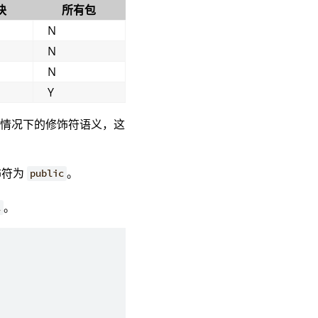
块
所有包
N
N
N
Y
略情况下的修饰符语义，这
饰符为
。
public
。
l