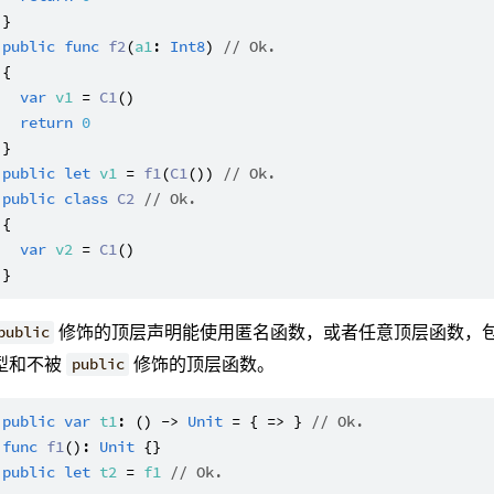
public
func
f2
(
a1
: 
Int8
) 
// Ok.
{

var
v1
 = 
C1
()

return
0
public
let
v1
 = 
f1
(
C1
()) 
// Ok.
public
class
C2
// Ok.
{

var
v2
 = 
C1
()

修饰的顶层声明能使用匿名函数，或者任意顶层函数，
public
型和不被
修饰的顶层函数。
public
public
var
t1
: () -> 
Unit
 = { => } 
// Ok.
func
f1
(): 
Unit
public
let
t2
 = 
f1
// Ok.