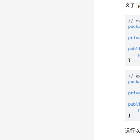
义了
// e
pack
priv
publ
// e
pack
priv
publ
运行