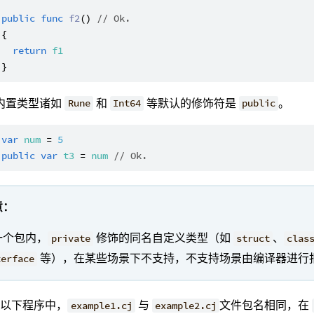
public
func
f2
() 
// Ok.
{

return
f1
内置类型诸如
和
等默认的修饰符是
。
Rune
Int64
public
var
num
 = 
5
public
var
t3
 = 
num
// Ok.
意：
一个包内，
修饰的同名自定义类型（如
、
private
struct
clas
等），在某些场景下不支持，不支持场景由编译器进行
terface
在以下程序中，
与
文件包名相同，在
example1.cj
example2.cj