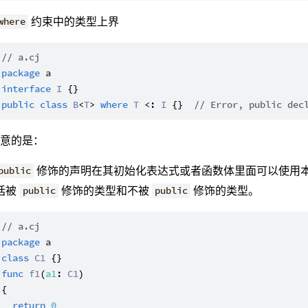
约束中的类型上界
where
// a.cj
package
a
interface
I
public
class
B
<
T
> 
where
T
 <: 
I
 {}  
// Error, public dec
注意的是：
修饰的声明在其初始化表达式或者函数体里面可以使用
public
括被
修饰的类型和不被
修饰的类型。
public
public
// a.cj
package
a
class
C1
func
f1
(
a1
: 
C1
)

{

return
0