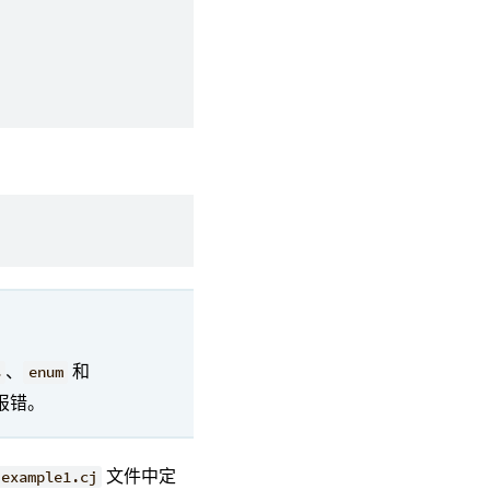
、
和
s
enum
报错。
文件中定
example1.cj