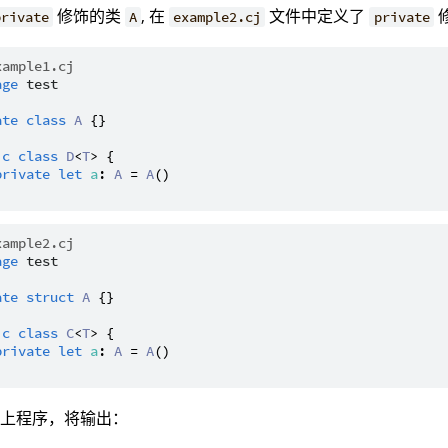
修饰的类
, 在
文件中定义了
private
A
example2.cj
private
xample1.cj
age
test
ate
class
A
 {}

ic
class
D
<
T
> {

private
let
a
: 
A
 = 
A
()

xample2.cj
age
test
ate
struct
A
 {}

ic
class
C
<
T
> {

private
let
a
: 
A
 = 
A
()

以上程序，将输出：