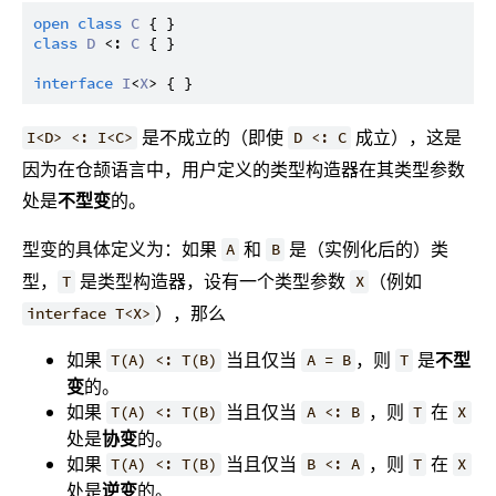
open
class
C
class
D
 <: 
C
 { }

interface
I
<
X
是不成立的（即使
成立），这是
I<D> <: I<C>
D <: C
因为在仓颉语言中，用户定义的类型构造器在其类型参数
处是
不型变
的。
型变的具体定义为：如果
和
是（实例化后的）类
A
B
型，
是类型构造器，设有一个类型参数
（例如
T
X
），那么
interface T<X>
如果
当且仅当
，则
是
不型
T(A) <: T(B)
A = B
T
变
的。
如果
当且仅当
，则
在
T(A) <: T(B)
A <: B
T
X
处是
协变
的。
如果
当且仅当
，则
在
T(A) <: T(B)
B <: A
T
X
处是
逆变
的。