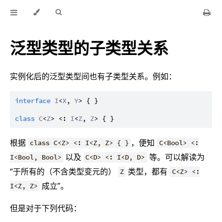
泛型类型的子类型关系
实例化后的泛型类型间也有子类型关系。例如：
interface
I
<
X
, 
Y
> { }

class
C
<
Z
> <: 
I
<
Z
, 
Z
根据
，便知
class C<Z> <: I<Z, Z> { }
C<Bool> <:
以及
等。可以解读为
I<Bool, Bool>
C<D> <: I<D, D>
“于所有的（不含类型变元的）
类型，都有
Z
C<Z> <:
成立”。
I<Z, Z>
但是对于下列代码：