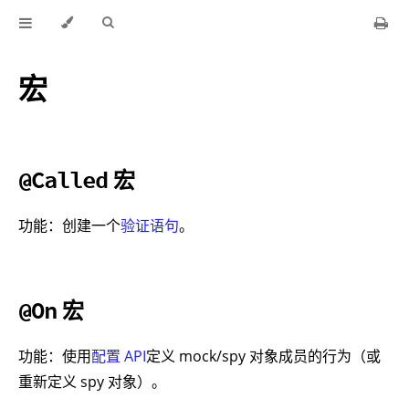
宏
宏
@Called
功能：创建一个
验证语句
。
宏
@On
功能：使用
配置 API
定义 mock/spy 对象成员的行为（或
重新定义 spy 对象）。