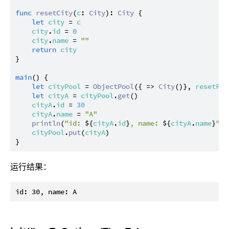
func
resetCity
(
c
: 
City
): 
City
 {

let
city
 = 
c
city
.
id
 = 
0
city
.
name
 = 
""
return
city
}

main
() {

let
cityPool
 = 
ObjectPool
({ => 
City
()}, 
resetFun
let
cityA
 = 
cityPool
.
get
()

cityA
.
id
 = 
30
cityA
.
name
 = 
"A"
println
(
"id: 
${
cityA
.
id
}
, name: 
${
cityA
.
name
}
"
)

cityPool
.
put
(
cityA
)

运行结果：