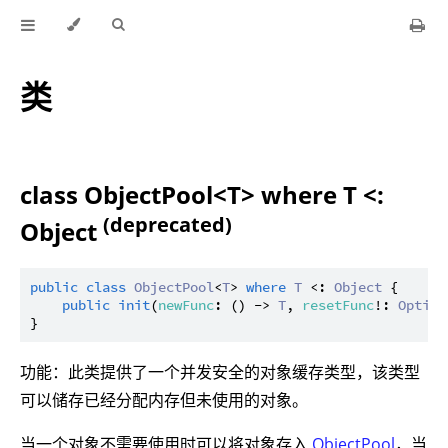
类
class ObjectPool<T> where T <:
(deprecated)
Object
public
class
ObjectPool
<
T
> 
where
T
 <: 
Object
 {

public
init
(
newFunc
: () -> 
T
, 
resetFunc
!: 
Option
功能：此类提供了一个并发安全的对象缓存类型，该类型
可以储存已经分配内存但未使用的对象。
当一个对象不需要使用时可以将对象存入
ObjectPool
，当