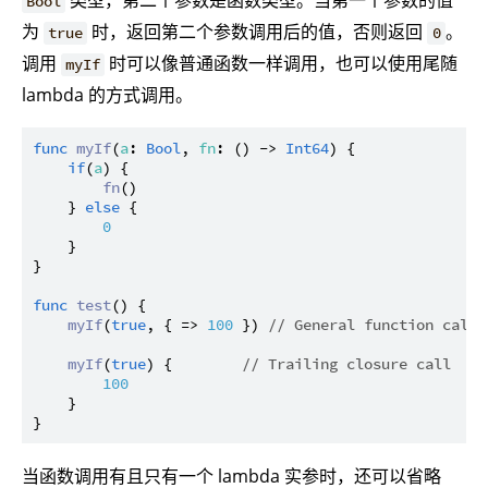
类型，第二个参数是函数类型。当第一个参数的值
Bool
为
时，返回第二个参数调用后的值，否则返回
。
true
0
调用
时可以像普通函数一样调用，也可以使用尾随
myIf
lambda 的方式调用。
func
myIf
(
a
: 
Bool
, 
fn
: () -> 
Int64
) {

if
(
a
) {

fn
()

    } 
else
 {

0
    }

}

func
test
() {

myIf
(
true
, { => 
100
 }) 
// General function call
myIf
(
true
) {        
// Trailing closure call
100
    }

当函数调用有且只有一个 lambda 实参时，还可以省略