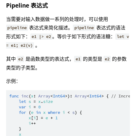
Pipeline 表达式
当需要对输入数据做一系列的处理时，可以使用
表达式来简化描述。
表达式的语法
pipeline
pipeline
形式如下：
。等价于如下形式的语法糖：
e1 |> e2
let v
。
= e1; e2(v)
其中
是函数类型的表达式，
的类型是
的参数
e2
e1
e2
类型的子类型。
示例：
func
inc
(
x
: 
Array
<
Int64
>): 
Array
<
Int64
> { 
// Increas
let
s
 = 
x
.
size
var
i
 = 
0
for
 (
e
in
x
where
i
 < 
s
) {

x
[
i
] = 
e
 + 
1
i
++

    }

x