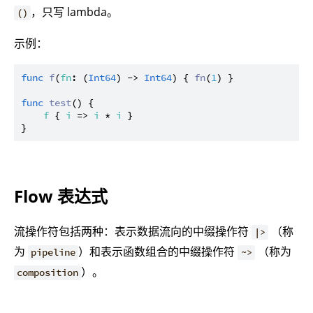
，只写 lambda。
()
示例：
func
f
(
fn
: (
Int64
) -> 
Int64
) { 
fn
(
1
) }

func
test
() {

f
 { 
i
 => 
i
 * 
i
 }

Flow 表达式
流操作符包括两种：表示数据流向的中缀操作符
（称
|>
为
）和表示函数组合的中缀操作符
（称为
pipeline
~>
）。
composition