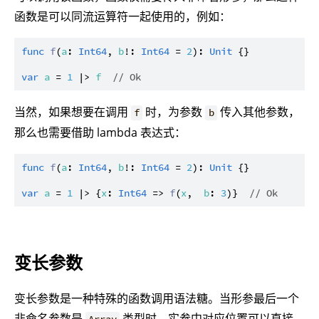
函数是可以同流运算符一起使用的，例如：
func
f
(
a
: 
Int64
, 
b
!: 
Int64
 = 
2
): 
Unit
 {}

var
a
 = 
1
 |> 
f
// Ok
当然，如果想要在调用
时，为参数
传入其他参数，
f
b
那么也需要借助 lambda 表达式：
func
f
(
a
: 
Int64
, 
b
!: 
Int64
 = 
2
): 
Unit
 {}

var
a
 = 
1
 |> {
x
: 
Int64
 => 
f
(
x
,  
b
: 
3
)}  
// Ok
变长参数
变长参数是一种特殊的函数调用语法糖。当形参最后一个
非命名参数是
类型时，实参中对应位置可以直接