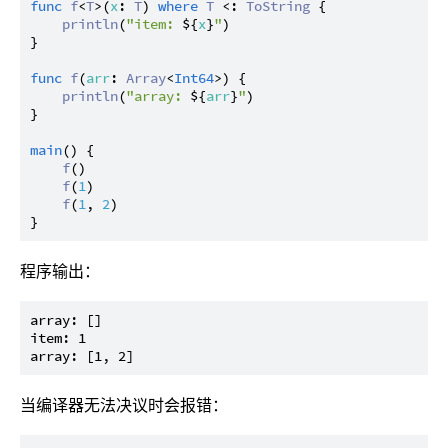
func
f
<
T
>(
x
: 
T
) 
where
T
 <: 
ToString
 {

println
(
"item: 
${
x
}
"
)

}

func
f
(
arr
: 
Array
<
Int64
>) {

println
(
"array: 
${
arr
}
"
)

}

main
() {

f
()

f
(
1
)

f
(
1
, 
2
)

程序输出：
array: []

item: 1

当编译器无法决议时会报错：