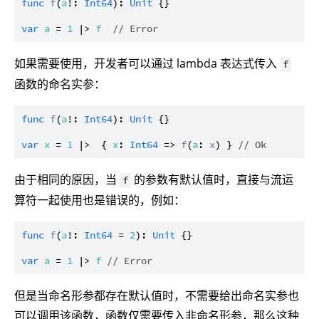
func
f
(
a
!: 
Int64
): 
Unit
 {}

var
a
 = 
1
 |> 
f
// Error
如果需要使用，开发者可以通过 lambda 表达式传入
f
函数的命名实参：
func
f
(
a
!: 
Int64
): 
Unit
 {}

var
x
 = 
1
 |>  { 
x
: 
Int64
 => 
f
(
a
: 
x
) } 
// Ok
由于相同的原因，当
的参数有默认值时，直接与流运
f
算符一起使用也是错误的，例如：
func
f
(
a
!: 
Int64
 = 
2
): 
Unit
 {}

var
a
 = 
1
 |> 
f
// Error
但是当命名形参都存在默认值时，不需要给出命名实参也
可以调用该函数，函数仅需要传入非命名形参，那么这种