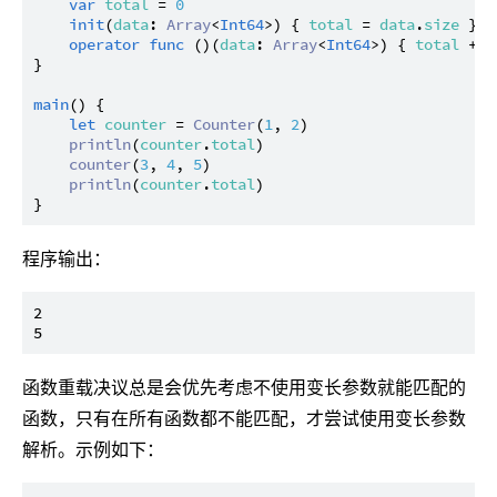
var
total
 = 
0
init
(
data
: 
Array
<
Int64
>) { 
total
 = 
data
.
size
 }

operator
func
 ()(
data
: 
Array
<
Int64
>) { 
total
 += 
}

main
() {

let
counter
 = 
Counter
(
1
, 
2
)

println
(
counter
.
total
)

counter
(
3
, 
4
, 
5
)

println
(
counter
.
total
)

程序输出：
2

函数重载决议总是会优先考虑不使用变长参数就能匹配的
函数，只有在所有函数都不能匹配，才尝试使用变长参数
解析。示例如下：