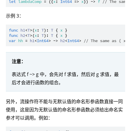
let
lambdaComp
 = ({
x
: 
Int64
 => 
x
}) ~> 
f
// The same 
示例 3：
func
h1
<
T
>(
x
: 
T
): 
T
 { 
x
func
h2
<
T
>(
x
: 
T
): 
T
 { 
x
var
hh
 = 
h1
<
Int64
> ~> 
h2
<
Int64
> 
// The same as { x: 
注意：
表达式 f ~> g 中，会先对 f 求值，然后对 g 求值，最
后才会进行函数的组合。
另外，流操作符不能与无默认值的命名形参函数直接一同
使用，这是因为无默认值的命名形参函数必须给出命名实
参才可以调用。例如：