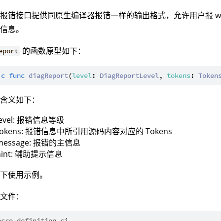
报错接口提供同原生编译器报错一样的输出格式，允许用户报 warnin
示信息。
的函数原型如下：
eport
ic
func
diagReport
(
level
: 
DiagReportLevel
, 
tokens
: 
Token
数含义如下：
level: 报错信息等级
tokens: 报错信息中所引用源码内容对应的 Tokens
message: 报错的主信息
hint: 辅助提示信息
如下使用示例。
义文件：
acro_definition.cj