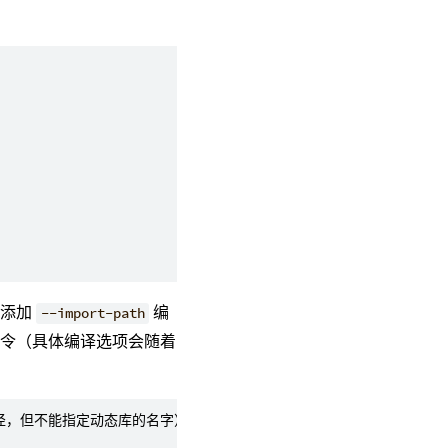
过添加
编
--import-path
译命令（具体编译选项会随着
径，但不能指定动态库的名字）