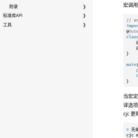
宏调
附录
❱
标准库API
❱
// s
工具
❱
impo
@
Out
clas
    
    
}

main
当宏
译选项
cjc
# 
先