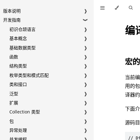
版本说明
❱
开发指南
❱
编
初识仓颉语言
❱
基本概念
❱
基础数据类型
❱
函数
❱
宏
结构类型
❱
枚举类型和模式匹配
❱
当前
类和接口
❱
用的
泛型
❱
译器
扩展
❱
下面
Collection 类型
❱
包
❱
源码
异常处理
❱
// D
并发编程
❱