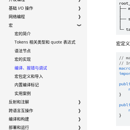
root_
基础 I/O 操作
❱
├── m
│    
网络编程
❱
├── s
│    
宏
❱
宏的简介
Tokens 相关类型和 quote 表达式
宏定
语法节点
// m
宏的实现
// I
编译、报错与调试
macr
impo
宏包定义和导入
publ
内置编译标记
实用案例
}

反射和注解
❱
publ
跨语言互操作
❱
}

编译和构建
❱
部署和运行
❱