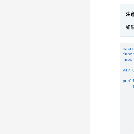
注
如
macr
impo
impo
var
publ
     
     