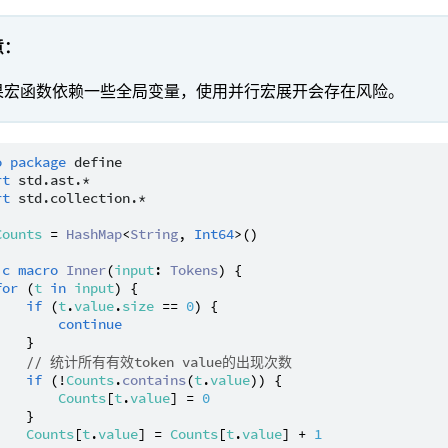
意：
果宏函数依赖一些全局变量，使用并行宏展开会存在风险。
o
package
define
rt
std.ast.*
rt
std.collection.*
Counts
 = 
HashMap
<
String
, 
Int64
>()

ic
macro
Inner
(
input
: 
Tokens
) {

for
 (
t
in
input
) {

if
 (
t
.
value
.
size
 == 
0
) {

continue
   }

// 统计所有有效token value的出现次数
if
 (!
Counts
.
contains
(
t
.
value
)) {

Counts
[
t
.
value
] = 
0
   }

Counts
[
t
.
value
] = 
Counts
[
t
.
value
] + 
1