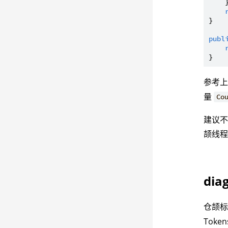
    }
}

publ
参考
量
Co
建议
颉线
dia
仓颉
Tok