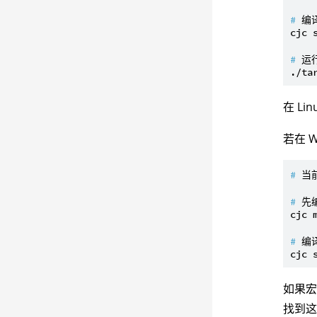
# 
编
# 
运
在 L
若在 W
# 
当前
# 
先
# 
编
如果
找到这