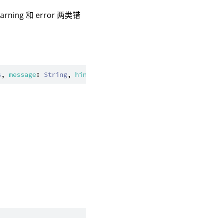
g 和 error 两类错
s
, 
message
: 
String
, 
hint
: 
String
): 
Unit