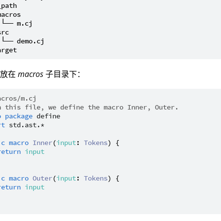
path

acros

└── m.cj

rc

└── demo.cj

义放在
macros
子目录下：
acros/m.cj
n this file, we define the macro Inner, Outer.
o
package
define
rt
std.ast.*
ic
macro
Inner
(
input
: 
Tokens
) {

return
input
ic
macro
Outer
(
input
: 
Tokens
) {

return
input