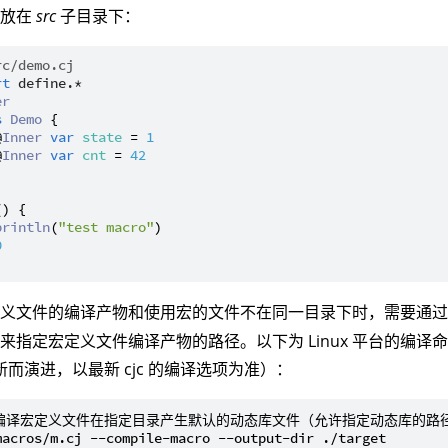
用放在
src
子目录下：
rc/demo.cj
rt
define.*
er
s
Demo
 {

@
Inner
var
state
 = 
1
@
Inner
var
cnt
 = 
42
() {

println
(
"test macro"
)

0
定义文件的编译产物和使用宏的文件不在同一目录下时，需要通
来指定宏定义文件编译产物的路径。以下为 Linux 平台的编
 更新而演进，以最新 cjc 的编译选项为准）：
编译宏定义文件在指定目录产生默认的动态库文件（允许指定动态库的路