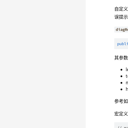
自定义
误提
diagR
publ
其参
参考
宏定
// m