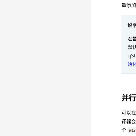
量添
说
宏替
默认
cj
始
并
可以
译器
个
@I