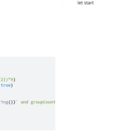
let start
{2})"#
)

 
true
)

ring
()}
` and groupCount: 
${
md
.
groupCount
()}
"
)
