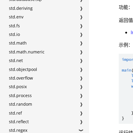
功能
std.deriving
❱
std.env
❱
返回
std.fs
❱
I
std.io
❱
std.math
❱
示例
std.math.numeric
❱
impo
std.net
❱
std.objectpool
❱
main
std.overflow
❱
std.posix
❱
std.process
❱
std.random
❱
     
std.ref
❱
    }
std.reflect
❱
std.regex
❱
运行