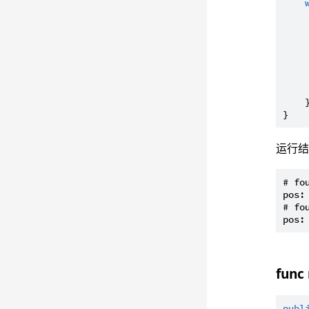
     
    }
运行
# fo
pos: 
# fo
func
publ