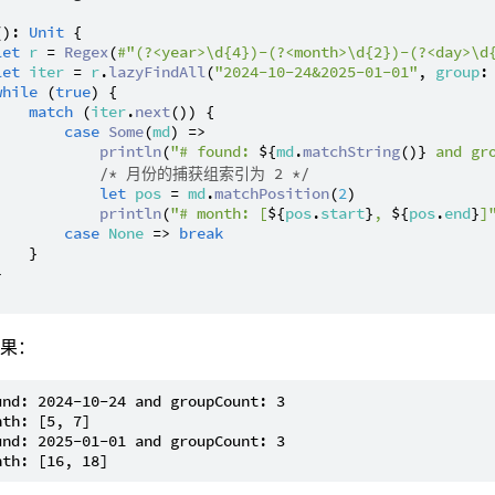
(): 
Unit
 {

let
r
 = 
Regex
(
#"(?<year>\d{4})-(?<month>\d{2})-(?<day>\d
let
iter
 = 
r
.
lazyFindAll
(
"2024-10-24&2025-01-01"
, 
group
:
while
 (
true
) {

match
 (
iter
.
next
()) {

case
Some
(
md
) =>

println
(
"# found: 
${
md
.
matchString
()}
 and gr
/* 月份的捕获组索引为 2 */
let
pos
 = 
md
.
matchPosition
(
2
)

println
(
"# month: [
${
pos
.
start
}
, 
${
pos
.
end
}
]
case
None
 => 
break
   }



结果：
und: 2024-10-24 and groupCount: 3

th: [5, 7]

und: 2025-01-01 and groupCount: 3
