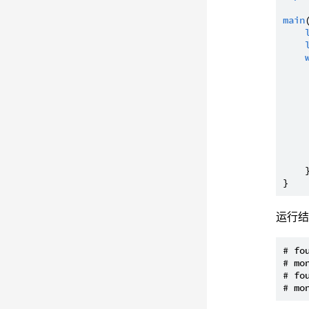
main
     
    }
运行
# fo
# mon
# fo