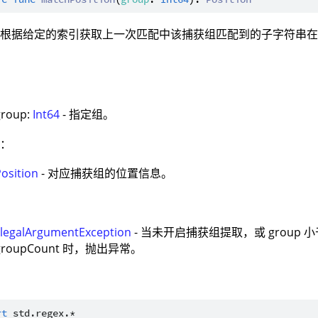
：根据给定的索引获取上一次匹配中该捕获组匹配到的子字符串
：
group:
Int64
- 指定组。
值：
Position
- 对应捕获组的位置信息。
：
IllegalArgumentException
- 当未开启捕获组提取，或 group 小
groupCount 时，抛出异常。
：
rt
std.regex.*