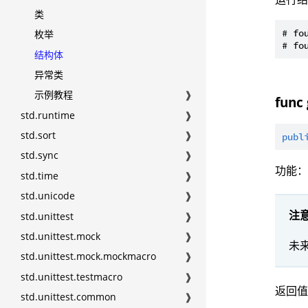
类
# fo
枚举
结构体
异常类
示例教程
❱
func
std.runtime
❱
std.sort
❱
publ
std.sync
❱
功能
std.time
❱
std.unicode
❱
注
std.unittest
❱
std.unittest.mock
❱
未
std.unittest.mock.mockmacro
❱
std.unittest.testmacro
❱
返回
std.unittest.common
❱