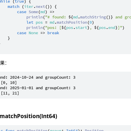
while
 (
true
) {

match
 (
iter
.
next
()) {

case
Some
(
md
) =>

println
(
"# found: 
${
md
.
matchString
()}
 and gr
let
pos
 = 
md
.
matchPosition
(
0
)

println
(
"pos: [
${
pos
.
start
}
, 
${
pos
.
end
}
]"
)

case
None
 => 
break
   }



结果：
und: 2024-10-24 and groupCount: 3

[0, 10]

und: 2025-01-01 and groupCount: 3

 matchPosition(Int64)
ic
func
matchPosition
(
group
: 
Int64
): 
Position