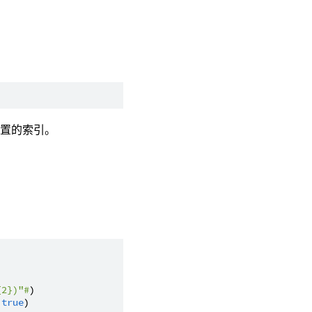
位置的索引。
{2})"#
)

 
true
)
