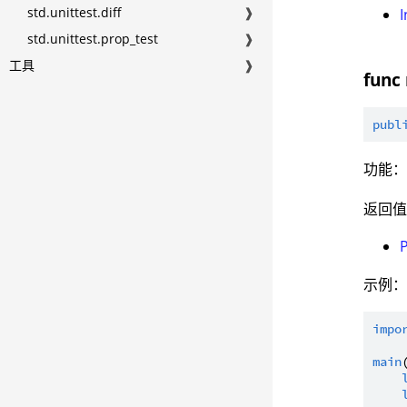
std.unittest.diff
❱
I
std.unittest.prop_test
❱
工具
❱
func
publ
功能
返回
示例
impo
main