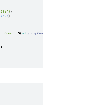
{2})"#
)

 
true
)

oupCount: 
${
md
.
groupCount
()}
"
)

"
)
