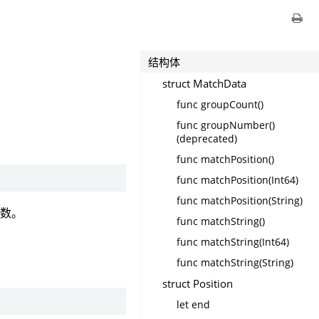
结构体
struct MatchData
func groupCount()
func groupNumber()
(deprecated)
func matchPosition()
func matchPosition(Int64)
func matchPosition(String)
函数。
func matchString()
func matchString(Int64)
func matchString(String)
struct Position
let end