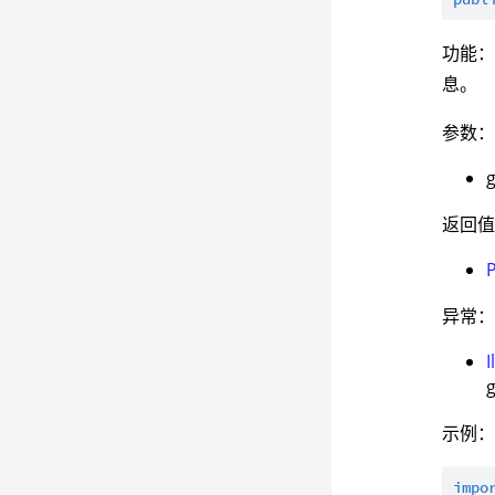
功能
息。
参数
返回
异常
示例
impo