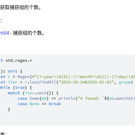
：获取捕获组的个数。
值：
nt64
- 捕获组的个数。
：
rt
std.regex.*
(): 
Unit
 {

let
r
 = 
Regex
(
#"(?<year>\d{4})-(?<month>\d{2})-(?<day>\d
let
iter
 = 
r
.
lazyFindAll
(
"2024-10-24&2025-01-01"
, 
group
:
while
 (
true
) {

match
 (
iter
.
next
()) {

case
Some
(
md
) => 
println
(
"# found: `
${
md
.
matchSt
case
None
 => 
break
   }



结果：