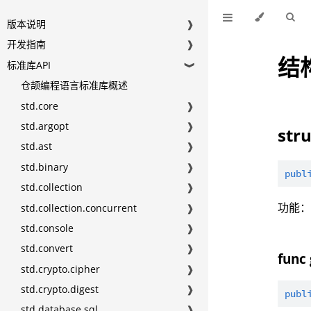
版本说明
❱
开发指南
❱
结
标准库API
❱
仓颉编程语言标准库概述
std.core
❱
std.argopt
❱
str
std.ast
❱
std.binary
❱
publ
std.collection
❱
功能
std.collection.concurrent
❱
std.console
❱
std.convert
❱
func
std.crypto.cipher
❱
std.crypto.digest
❱
publ
std.database.sql
❱