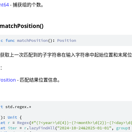
nt64
- 捕获组的个数。
 matchPosition()
ic
func
matchPosition
(): 
Position
：获取上一次匹配到的子字符串在输入字符串中起始位置和末尾
值：
Position
- 匹配结果位置信息。
：
rt
std.regex.*
(): 
Unit
 {

let
r
 = 
Regex
(
#"(?<year>\d{4})-(?<month>\d{2})-(?<day>\d
let
iter
 = 
r
.
lazyFindAll
(
"2024-10-24&2025-01-01"
, 
group
: