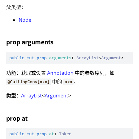
父类型：
Node
prop arguments
public
mut
prop
arguments
: 
ArrayList
<
Argument
功能：获取或设置
Annotation
中的参数序列，如
中的
。
@CallingConv[xxx]
xxx
类型：
ArrayList
<
Argument
>
prop at
public
mut
prop
at
: 
Token