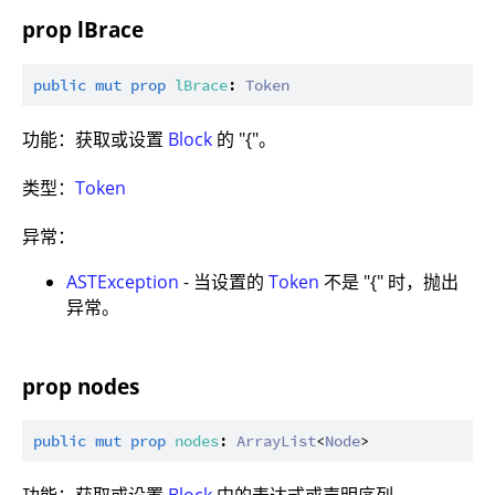
prop lBrace
public
mut
prop
lBrace
: 
Token
功能：获取或设置
Block
的 "{"。
类型：
Token
异常：
ASTException
- 当设置的
Token
不是 "{" 时，抛出
异常。
prop nodes
public
mut
prop
nodes
: 
ArrayList
<
Node