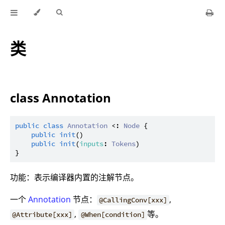
类
class Annotation
public
class
Annotation
 <: 
Node
 {

public
init
()

public
init
(
inputs
: 
Tokens
)

功能：表示编译器内置的注解节点。
一个
Annotation
节点：
,
@CallingConv[xxx]
,
等。
@Attribute[xxx]
@When[condition]