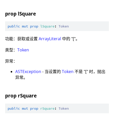
prop lSquare
public
mut
prop
lSquare
: 
Token
功能：获取或设置
ArrayLiteral
中的 "["。
类型：
Token
异常：
ASTException
- 当设置的
Token
不是 "[" 时，抛出
异常。
prop rSquare
public
mut
prop
rSquare
: 
Token