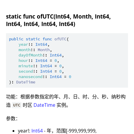
static func ofUTC(Int64, Month, Int64,
Int64, Int64, Int64, Int64)
public
static
func
ofUTC
(

year
!: 
Int64
,

month
!: 
Month
,

dayOfMonth
!: 
Int64
,

hour
!: 
Int64
 = 
0
,

minute
!: 
Int64
 = 
0
,

second
!: 
Int64
 = 
0
,

nanosecond
!: 
Int64
 = 
0
): 
DateTime
功能：根据参数指定的年、月、日、时、分、秒、纳秒构
造
时区
DateTime
实例。
UTC
参数：
year!:
Int64
- 年，范围[-999,999,999,