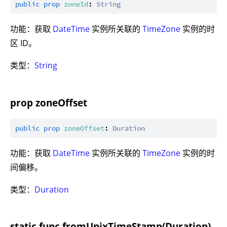
public
prop
zoneId
: 
String
功能：获取
DateTime
实例所关联的
TimeZone
实例的时
区 ID。
类型：
String
prop zoneOffset
public
prop
zoneOffset
: 
Duration
功能：获取
DateTime
实例所关联的
TimeZone
实例的时
间偏移。
类型：
Duration
static func fromUnixTimeStamp(Duration)