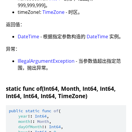
999,999,999]。
timeZone!:
TimeZone
- 时区。
返回值：
DateTime
- 根据指定参数构造的
DateTime
实例。
异常：
IllegalArgumentException
- 当参数值超出指定范
围，抛出异常。
static func of(Int64, Month, Int64, Int64,
Int64, Int64, Int64, TimeZone)
public
static
func
of
(

year
!: 
Int64
,

month
!: 
Month
,

dayOfMonth
!: 
Int64
,
