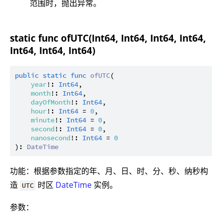
范围时，抛出异常。
static func ofUTC(Int64, Int64, Int64, Int64,
Int64, Int64, Int64)
public
static
func
ofUTC
(

year
!: 
Int64
,

month
!: 
Int64
,

dayOfMonth
!: 
Int64
,

hour
!: 
Int64
 = 
0
,

minute
!: 
Int64
 = 
0
,

second
!: 
Int64
 = 
0
,

nanosecond
!: 
Int64
 = 
0
): 
DateTime
功能：根据参数指定的年、月、日、时、分、秒、纳秒构
造
时区
DateTime
实例。
UTC
参数：