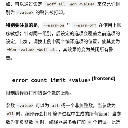
如，可以通过设定
来仅允许组
-Woff all -Won <value>
别为
的警告被打印。
<value>
特别要注意的是
，
与
在使用上顺
--warn-on
--warn-off
序敏感；针对同一组别，后设定的选项会覆盖之前选项的
设定，比如，调换上例中两个编译选项的位置，使其变为
，其效果将变为关闭所有警
-Won <value> -Woff all
告。
[frontend]
--error-count-limit <value>
限制编译器打印错误个数的上限。
参数
可以为
或一个非负整数。当参数为
<value>
all
时，编译器会打印编译过程中生成的所有错误；当参
all
数为非负整数
时，编译器最多会打印
个错误。此选
N
N