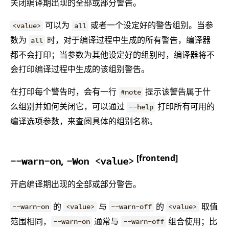
关闭编译期出现的全部或部分警告。
可以为
或者一个设定好的警告组别。当参
<value>
all
数为
时，对于编译过程中生成的所有警告，编译器
all
都不会打印；当参数为其他设定好的组别时，编译器将不
会打印编译过程中生成的该组别警告。
在打印每个警告时，会有一行
提示该警告属于什
#note
么组别并如何关闭它，可以通过
打印所有可用的
--help
编译选项参数，来查阅具体的组别名称。
[frontend]
,
--warn-on
-Won <value>
开启编译期出现的全部或部分警告。
的
与
的
取值
--warn-on
<value>
--warn-off
<value>
范围相同，
通常与
组合使用；比
--warn-on
--warn-off