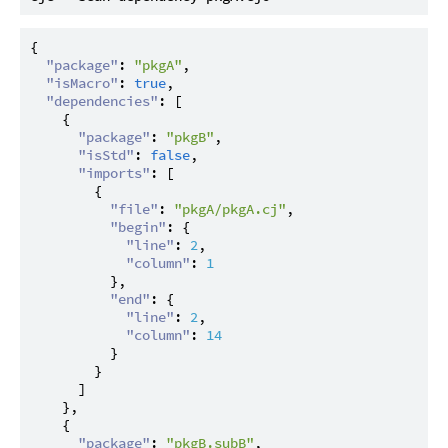
{
"package"
:
"pkgA"
,
"isMacro"
:
true
,
"dependencies"
:
[
{
"package"
:
"pkgB"
,
"isStd"
:
false
,
"imports"
:
[
{
"file"
:
"pkgA/pkgA.cj"
,
"begin"
:
{
"line"
:
2
,
"column"
:
1
}
,
"end"
:
{
"line"
:
2
,
"column"
:
14
}
}
]
}
,
{
"package"
:
"pkgB.subB"
,