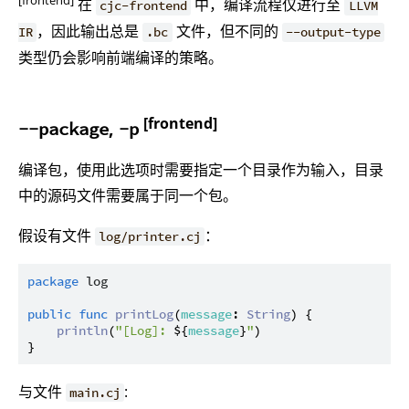
在
中，编译流程仅进行至
cjc-frontend
LLVM
，因此输出总是
文件，但不同的
IR
.bc
--output-type
类型仍会影响前端编译的策略。
[frontend]
,
--package
-p
编译包，使用此选项时需要指定一个目录作为输入，目录
中的源码文件需要属于同一个包。
假设有文件
：
log/printer.cj
package
log
public
func
printLog
(
message
: 
String
) {

println
(
"[Log]: 
${
message
}
"
)

与文件
:
main.cj