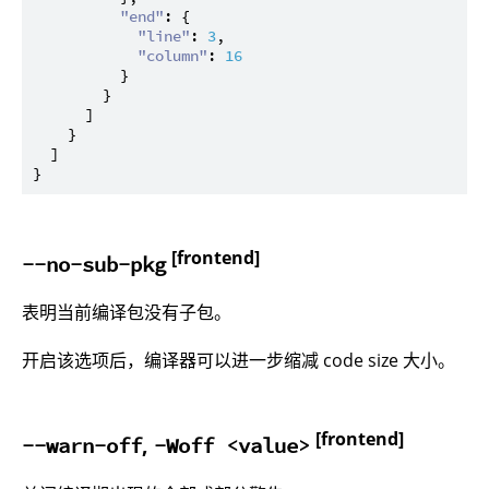
"end"
:
{
"line"
:
3
,
"column"
:
16
}
}
]
}
]
}
[frontend]
--no-sub-pkg
表明当前编译包没有子包。
开启该选项后，编译器可以进一步缩减 code size 大小。
[frontend]
,
--warn-off
-Woff <value>