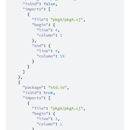
"isStd"
:
false
,
"imports"
:
[
{
"file"
:
"pkgA/pkgA.cj"
,
"begin"
:
{
"line"
:
4
,
"column"
:
1
}
,
"end"
:
{
"line"
:
4
,
"column"
:
19
}
}
]
}
,
{
"package"
:
"std.io"
,
"isStd"
:
true
,
"imports"
:
[
{
"file"
:
"pkgA/pkgA.cj"
,
"begin"
:
{
"line"
:
3
,
"column"
:
1
}
,