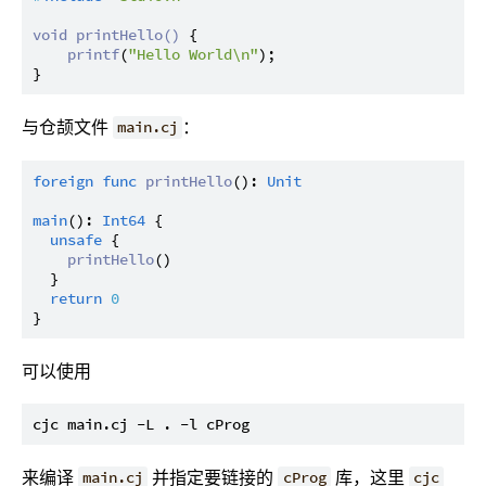
void
printHello
()
 {

printf
(
"Hello World\n"
);

与仓颉文件
：
main.cj
foreign
func
printHello
(): 
Unit
main
(): 
Int64
 {

unsafe
 {

printHello
()

  }

return
0
可以使用
来编译
并指定要链接的
库，这里
main.cj
cProg
cjc