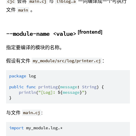
会将
与
一同编译成一个可执行
cjc
main.cj
liblog.a
文件
。
main
[frontend]
--module-name <value>
指定要编译的模块的名称。
假设有文件
：
my_module/src/log/printer.cj
package
log
public
func
printLog
(
message
: 
String
) {

println
(
"[Log]: 
${
message
}
"
)

与文件
:
main.cj
import
my_module.log.*