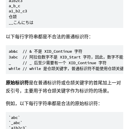
a1b2c3

a_b_c

a1_b2_c3

仓颉

以下每行字符串都是不合法的普通标识符：
ab&c  // & 不是 XID_Continue 字符

3abc  // 阿拉伯数字不是 XID_Start 字符，因此，数字不能作
_     // _ 后至少需要有一个 XID_Continue 字符

原始标识符
是在普通标识符或仓颉关键字的首尾加上一对
反引号，主要用于将仓颉关键字作为标识符的场景。
例如，以下每行字符串都是合法的原始标识符：
`abc`

`_abc`

`a1b2c3`
