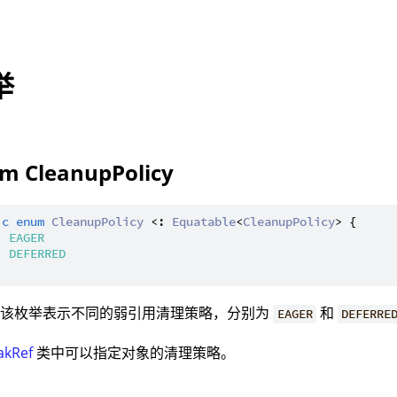
举
m CleanupPolicy
ic
enum
CleanupPolicy
 <: 
Equatable
<
CleanupPolicy
> {

| 
EAGER
| 
DEFERRED
：该枚举表示不同的弱引用清理策略，分别为
和
EAGER
DEFERRE
akRef
类中可以指定对象的清理策略。