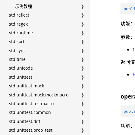
示例教程
❱
publ
std.reflect
❱
功能
std.regex
❱
std.runtime
❱
参数
std.sort
❱
std.sync
❱
std.time
❱
返回
std.unicode
❱
std.unittest
❱
std.unittest.mock
❱
std.unittest.mock.mockmacro
❱
oper
std.unittest.testmacro
❱
publ
std.unittest.common
❱
std.unittest.diff
❱
功能
std.unittest.prop_test
❱