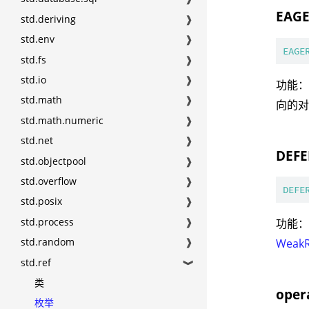
EAG
std.deriving
❱
std.env
❱
EAGE
std.fs
❱
std.io
❱
功能
std.math
❱
向的
std.math.numeric
❱
std.net
❱
DEF
std.objectpool
❱
std.overflow
❱
DEFE
std.posix
❱
std.process
❱
功能
std.random
❱
WeakR
std.ref
❱
类
oper
枚举