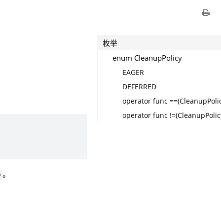
枚举
enum CleanupPolicy
EAGER
DEFERRED
operator func ==(CleanupPoli
operator func !=(CleanupPolic
。
D