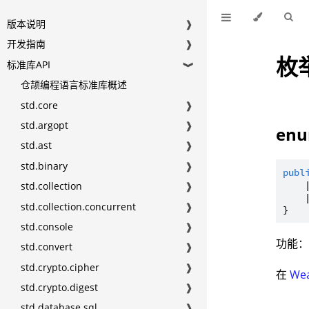
版本说明
❱
开发指南
❱
枚
标准库API
❱
仓颉编程语言标准库概述
std.core
❱
std.argopt
❱
enu
std.ast
❱
std.binary
❱
publ
    
std.collection
❱
    
std.collection.concurrent
❱
std.console
❱
功能
std.convert
❱
std.crypto.cipher
❱
在
We
std.crypto.digest
❱
std.database.sql
❱