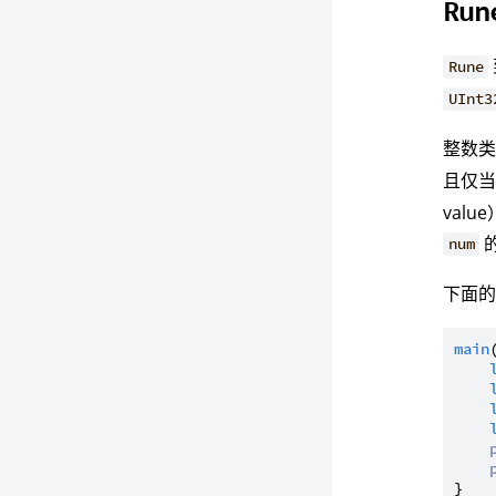
Run
Rune
UInt3
整数
且仅
val
num
下面
main