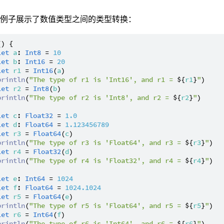
的例子展示了数值类型之间的类型转换：
() {

let
a
: 
Int8
 = 
10
let
b
: 
Int16
 = 
20
let
r1
 = 
Int16
(
a
)

println
(
"The type of r1 is 'Int16', and r1 = 
${
r1
}
"
)

let
r2
 = 
Int8
(
b
)

println
(
"The type of r2 is 'Int8', and r2 = 
${
r2
}
"
)

let
c
: 
Float32
 = 
1.0
let
d
: 
Float64
 = 
1.123456789
let
r3
 = 
Float64
(
c
)

println
(
"The type of r3 is 'Float64', and r3 = 
${
r3
}
"
)

let
r4
 = 
Float32
(
d
)

println
(
"The type of r4 is 'Float32', and r4 = 
${
r4
}
"
)

let
e
: 
Int64
 = 
1024
let
f
: 
Float64
 = 
1024.1024
let
r5
 = 
Float64
(
e
)

println
(
"The type of r5 is 'Float64', and r5 = 
${
r5
}
"
)

let
r6
 = 
Int64
(
f
)

println
(
"The type of r6 is 'Int64', and r6 = 
${
r6
}
"
)
