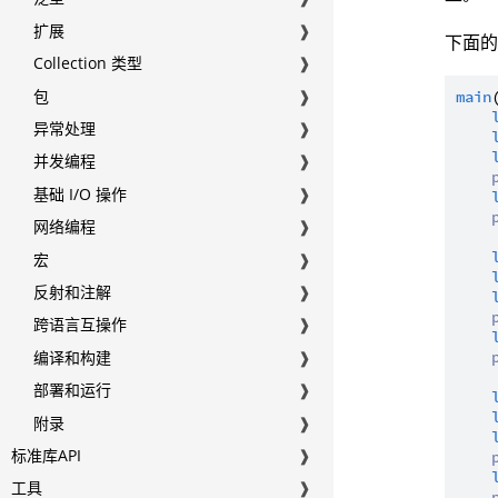
扩展
❱
下面
Collection 类型
❱
包
❱
main
异常处理
❱
并发编程
❱
基础 I/O 操作
❱
网络编程
❱
宏
❱
反射和注解
❱
跨语言互操作
❱
编译和构建
❱
部署和运行
❱
附录
❱
标准库API
❱
工具
❱