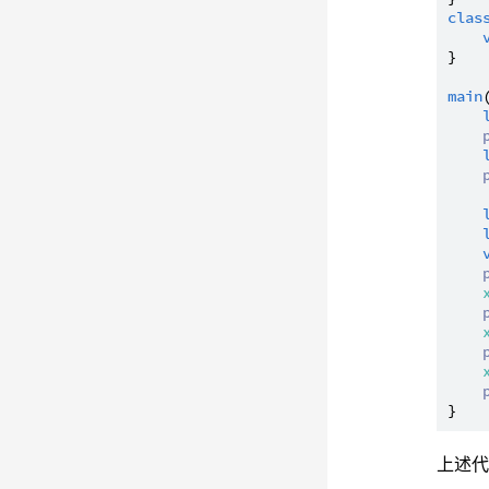
clas
}

main
上述