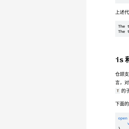
上述
The 
is
仓颉
言，
的
T
下面
open