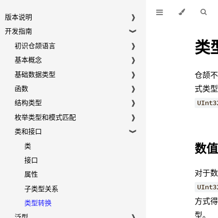
版本说明
❱
开发指南
❱
类
初识仓颉语言
❱
基本概念
❱
基础数据类型
❱
仓颉
式类
函数
❱
结构类型
❱
UInt3
枚举类型和模式匹配
❱
类和接口
❱
数
类
接口
对于
属性
UInt3
子类型关系
方式
类型转换
型。
泛型
❱