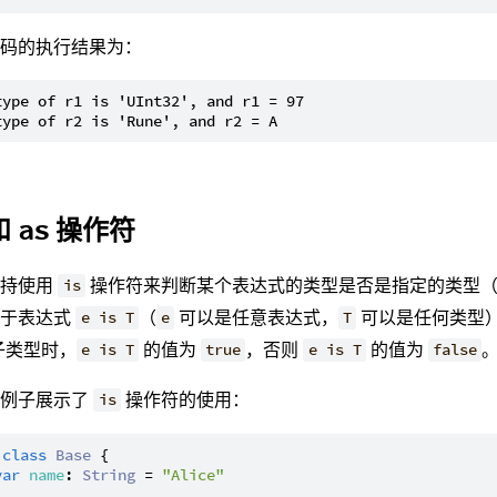
代码的执行结果为：
type of r1 is 'UInt32', and r1 = 97

和
操作符
as
支持使用
操作符来判断某个表达式的类型是否是指定的类型（
is
对于表达式
（
可以是任意表达式，
可以是任何类型
e is T
e
T
子类型时，
的值为
，否则
的值为
e is T
true
e is T
false
的例子展示了
操作符的使用：
is
class
Base
 {

var
name
: 
String
 = 
"Alice"