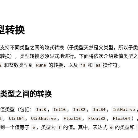
型转换
不支持不同类型之间的隐式转换（子类型天然是父类型，所以子
型转换），类型转换必须显式地进行。下面将依次介绍数值类型
和整数类型到
的转换，以及
和
操作符。
2
Rune
is
as
值类型之间的转换
数值类型（包括：
，
，
，
，
Int8
Int16
Int32
Int64
IntNative
，
，
，
，
，
）
2
UInt64
UIntNative
Float16
Float32
Float64
得到一个值等于
，类型为
的值。其中，表达式
的类型和
e
T
e