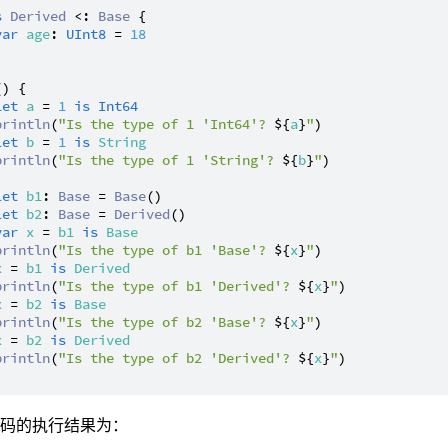
s
Derived
 <: 
Base
 {

var
age
: 
UInt8
 = 
18
() {

let
a
 = 
1
is
Int64
println
(
"Is the type of 1 'Int64'? 
${
a
}
"
)

let
b
 = 
1
is
String
println
(
"Is the type of 1 'String'? 
${
b
}
"
)

let
b1
: 
Base
 = 
Base
()

let
b2
: 
Base
 = 
Derived
()

var
x
 = 
b1
is
Base
println
(
"Is the type of b1 'Base'? 
${
x
}
"
)

x
 = 
b1
is
Derived
println
(
"Is the type of b1 'Derived'? 
${
x
}
"
)

x
 = 
b2
is
Base
println
(
"Is the type of b2 'Base'? 
${
x
}
"
)

x
 = 
b2
is
Derived
println
(
"Is the type of b2 'Derived'? 
${
x
}
"
)

代码的执行结果为：