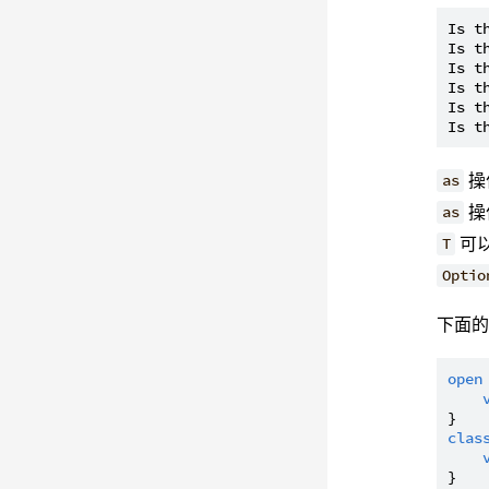
Is t
Is t
Is t
Is t
Is t
操
as
操
as
可
T
Optio
下面
open
clas
}
