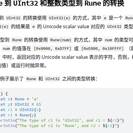
到
和整数类型到
的转换
e
UInt32
Rune
到
的转换使用
的方式，其中
是一个
UInt32
UInt32(e)
e
Run
的结果是
的 Unicode scalar value 对应的
类型
2(e)
e
UInt32
类型到
的转换使用
的方式，其中
的类型可
Rune
Rune(num)
num
当
的值落在
或
（即
num
[0x0000, 0xD7FF]
[0xE000, 0x10FFFF]
ue）中时，返回对应的 Unicode scalar value 表示的字符
的值）或运行时抛异常。
的例子展示了
和
之间的类型转换：
Rune
UInt32
() {

let
x
: 
Rune
 = 
'a'
let
y
: 
UInt32
 = 
65
let
r1
 = 
UInt32
(
x
)

let
r2
 = 
Rune
(
y
)

println
(
"The type of r1 is 'UInt32', and r1 = 
${
r1
}
"
)

println
(
"The type of r2 is 'Rune', and r2 = 
${
r2
}
"
)
