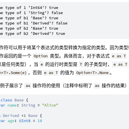
he type of 1 'Int64'? true

he type of 1 'String'? false

he type of b1 'Base'? true

he type of b1 'Derived'? false

he type of b2 'Base'? true

作符可以用于将某个表达式的类型转换为指定的类型。因为类型
作返回的是一个
类型。具体而言，对于表达式
Option
e as T
以是任何类型），当
的运行时类型是
的子类型时，
e
T
e as T
，否则
的值为
。
n<T>.Some(e)
e as T
Option<T>.None
的例子展示了
操作符的使用（注释中标明了
操作的结果
as
as
class
Base
 {

var
name
: 
String
 = 
"Alice"
s
Derived
 <: 
Base
 {

var
age
: 
UInt8
 = 
18