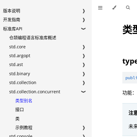
版本说明
❱
开发指南
❱
类
标准库API
❱
仓颉编程语言标准库概述
std.core
❱
std.argopt
❱
typ
std.ast
❱
std.binary
❱
publ
std.collection
❱
std.collection.concurrent
功能
❱
类型别名
接口
注
类
未
示例教程
❱
std.console
❱