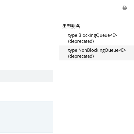
类型别名
type BlockingQueue<E>
(deprecated)
type NonBlockingQueue<E>
(deprecated)