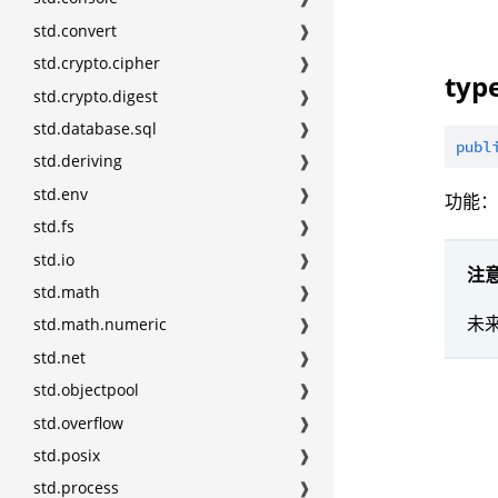
std.convert
❱
std.crypto.cipher
❱
typ
std.crypto.digest
❱
std.database.sql
❱
publ
std.deriving
❱
std.env
❱
功能
std.fs
❱
std.io
❱
注
std.math
❱
未
std.math.numeric
❱
std.net
❱
std.objectpool
❱
std.overflow
❱
std.posix
❱
std.process
❱