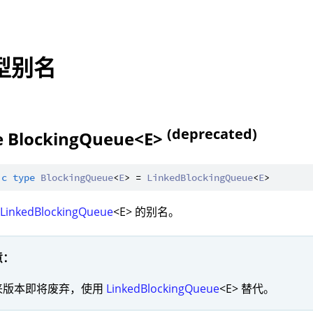
型别名
(deprecated)
e BlockingQueue<E>
ic
type
BlockingQueue
<
E
> = 
LinkedBlockingQueue
<
E
：
LinkedBlockingQueue
<E> 的别名。
意：
来版本即将废弃，使用
LinkedBlockingQueue
<E> 替代。