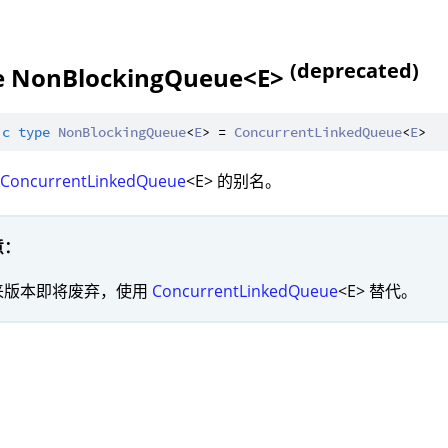
(deprecated)
e NonBlockingQueue<E>
ic
type
NonBlockingQueue
<
E
> = 
ConcurrentLinkedQueue
<
E
：
ConcurrentLinkedQueue
<E> 的别名。
意：
来版本即将废弃，使用
ConcurrentLinkedQueue
<E> 替代。