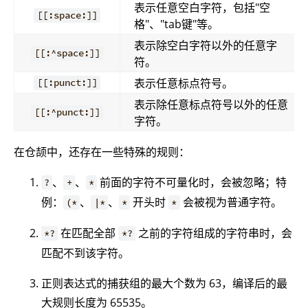
表示任意空白字符，包括"空
[[:space:]]
格"、"tab键"等。
表示除空白字符以外的任意字
[[:^space:]]
符。
表示任意标点符号。
[[:punct:]]
表示除任意标点符号以外的任意
[[:^punct:]]
字符。
在仓颉中，还存在一些特殊的规则：
、
、
前面的字符不可量化时，会被忽略；特
?
+
*
例：
、
、
开头时
会被视为普通字符。
(*
|*
*
*
在匹配全部
之前的字符组成的字符串时，会
*?
*?
匹配不到该字符。
正则表达式的捕获组的最大个数为 63，编译后的最
大规则长度为 65535。