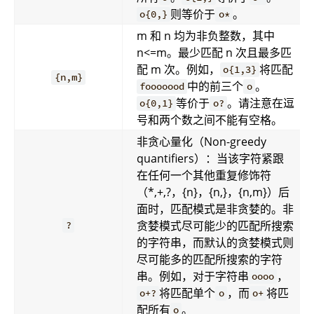
则等价于
。
o{0,}
o*
m 和 n 均为非负整数，其中
n<=m。最少匹配 n 次且最多匹
配 m 次。例如，
将匹配
o{1,3}
{n,m}
中的前三个
。
fooooood
o
等价于
。请注意在逗
o{0,1}
o?
号和两个数之间不能有空格。
非贪心量化（Non-greedy
quantifiers）：当该字符紧跟
在任何一个其他重复修饰符
（*,+,?，{n}，{n,}，{n,m}）后
面时，匹配模式是非贪婪的。非
贪婪模式尽可能少的匹配所搜索
?
的字符串，而默认的贪婪模式则
尽可能多的匹配所搜索的字符
串。例如，对于字符串
，
oooo
将匹配单个
，而
将匹
o+?
o
o+
配所有
。
o