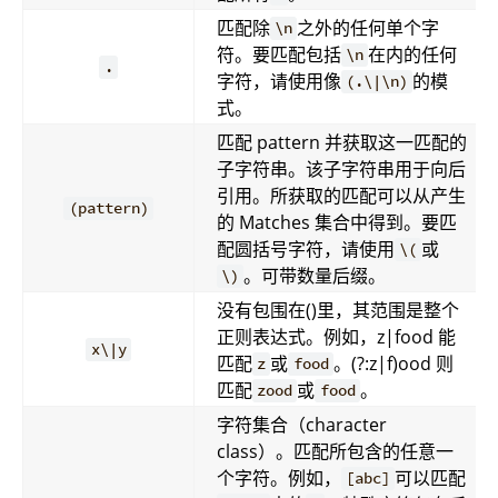
匹配除
之外的任何单个字
\n
符。要匹配包括
在内的任何
\n
.
字符，请使用像
的模
(.\|\n)
式。
匹配 pattern 并获取这一匹配的
子字符串。该子字符串用于向后
引用。所获取的匹配可以从产生
(pattern)
的 Matches 集合中得到。要匹
配圆括号字符，请使用
或
\(
。可带数量后缀。
\)
没有包围在()里，其范围是整个
正则表达式。例如，z|food 能
x\|y
匹配
或
。(?:z|f)ood 则
z
food
匹配
或
。
zood
food
字符集合（character
class）。匹配所包含的任意一
个字符。例如，
可以匹配
[abc]