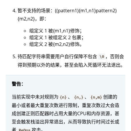
暂不支持的场景：((pattern1){m1,n1}pattern2)
{m2,n2}，即：
组定义 1 被{m1,n1}修饰；
组定义 1 被组定义 2 包裹；
组定义 2 被{m2,n2}修饰。
待匹配字符串需要用户自行保障不包含
，否则会
\0
得到预期以外的结果，甚至会陷入死循环无法退出。
警告：
当前实现中未对规则为
、
、
创建的
{n}
{n,}
{n,m}
最小或者最大重复次数进行限制，重复次数过大会造
成创建正则匹配器时占用大量的CPU和内存资源，甚
至会触发栈溢出异常退出，从而导致执行时间过长或
者
攻击。
ReDos