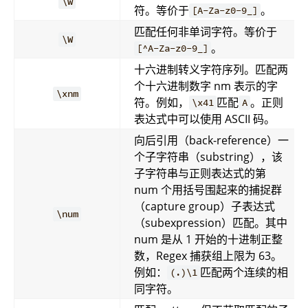
\w
符。等价于
。
[A-Za-z0-9_]
匹配任何非单词字符。等价于
\W
。
[^A-Za-z0-9_]
十六进制转义字符序列。匹配两
个十六进制数字 nm 表示的字
\xnm
符。例如，
匹配
。正则
\x41
A
表达式中可以使用 ASCII 码。
向后引用（back-reference）一
个子字符串（substring），该
子字符串与正则表达式的第
num 个用括号围起来的捕捉群
（capture group）子表达式
\num
（subexpression）匹配。其中
num 是从 1 开始的十进制正整
数，Regex 捕获组上限为 63。
例如：
匹配两个连续的相
(.)\1
同字符。