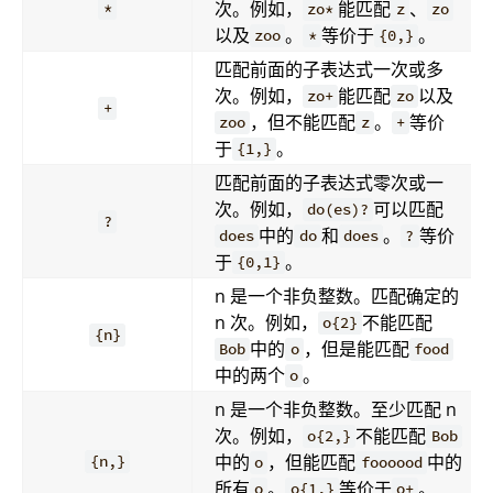
次。例如，
能匹配
、
*
zo*
z
zo
以及
。
等价于
。
zoo
*
{0,}
匹配前面的子表达式一次或多
次。例如，
能匹配
以及
zo+
zo
+
，但不能匹配
。
等价
zoo
z
+
于
。
{1,}
匹配前面的子表达式零次或一
次。例如，
可以匹配
do(es)?
?
中的
和
。
等价
does
do
does
?
于
。
{0,1}
n 是一个非负整数。匹配确定的
n 次。例如，
不能匹配
o{2}
{n}
中的
，但是能匹配
Bob
o
food
中的两个
。
o
n 是一个非负整数。至少匹配 n
次。例如，
不能匹配
o{2,}
Bob
中的
，但能匹配
中的
{n,}
o
foooood
所有
。
等价于
。
o
o{1,}
o+