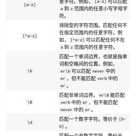
意字符。例如，
可以匹配
[a-z]
[a-z]
到
范围内的任意小写字母字
a
z
符。
排除型的字符范围。匹配任何不
在指定范围内的任意字符。例
[^a-z]
如，
可以匹配任何不在
[^a-z]
到
范围内的任意字符。
a
z
匹配一个单词边界，也就是指单
词和空格间的位置。例如，
可以匹配
中的
\b
er\b
never
，但不能匹配
中的
er
verb
。
er
匹配非单词边界。
能匹配
er\B
中的
，但不能匹配
\B
verb
er
中的
。
never
er
匹配一个数字字符。等价于
[0-
\d
。
9]
匹配一个非数字字符。等价于