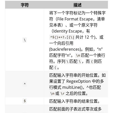
字符
描述
将下一个字符标记为一个特殊字
符（File Format Escape，清单
见本表）、或一个原义字符
（Identity Escape，有
共计 12 个)、或
^$()*+?.[{\|
\
一个向后引用
(backreferences)。例如，“n”
匹配字符“n”。
匹配一个换行
\n
符。序列
匹配
，而
则匹
\
\
(
配
。
(
匹配输入字符串的开始位置。如
果设置了 RegexOption 中的多
^
行模式 multiLine()，^也匹配
或
之后的位置。
\n
\r
匹配输入字符串的结束位置。
$
匹配前面的子表达式零次或多