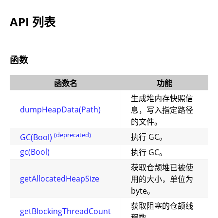
API 列表
函数
函数名
功能
生成堆内存快照信
dumpHeapData(Path)
息，写入指定路径
的文件。
(deprecated)
执行 GC。
GC(Bool)
gc(Bool)
执行 GC。
获取仓颉堆已被使
getAllocatedHeapSize
用的大小，单位为
byte。
获取阻塞的仓颉线
getBlockingThreadCount
程数。