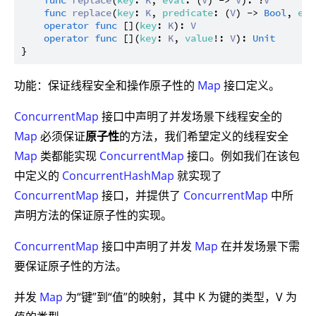
func
replace
(
key
: 
K
, 
eval
: (
V
) -> 
V
): ?
V
func
replace
(
key
: 
K
, 
predicate
: (
V
) -> 
Bool
, 
eva
operator
func
 [](
key
: 
K
): 
V
operator
func
 [](
key
: 
K
, 
value
!: 
V
): 
Unit
功能：保证线程安全和操作原子性的
Map
接口定义。
ConcurrentMap
接口中声明了并发场景下线程安全的
Map
必须保证
原子性
的方法，我们希望定义的线程安全
Map
类都能实现
ConcurrentMap
接口。例如我们在该包
中定义的
ConcurrentHashMap
就实现了
ConcurrentMap
接口，并提供了
ConcurrentMap
中所
声明方法的保证原子性的实现。
ConcurrentMap
接口中声明了并发
Map
在并发场景下需
要保证原子性的方法。
并发
Map
为“键”到“值”的映射，其中 K 为键的类型，V 为