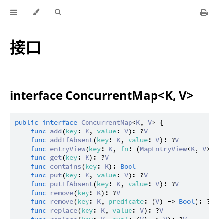
接口
interface ConcurrentMap<K, V>
public
interface
ConcurrentMap
<
K
, 
V
> {

func
add
(
key
: 
K
, 
value
: 
V
): ?
V
func
addIfAbsent
(
key
: 
K
, 
value
: 
V
): ?
V
func
entryView
(
key
: 
K
, 
fn
: (
MapEntryView
<
K
, 
V
>) 
func
get
(
key
: 
K
): ?
V
func
contains
(
key
: 
K
): 
Bool
func
put
(
key
: 
K
, 
value
: 
V
): ?
V
func
putIfAbsent
(
key
: 
K
, 
value
: 
V
): ?
V
func
remove
(
key
: 
K
): ?
V
func
remove
(
key
: 
K
, 
predicate
: (
V
) -> 
Bool
): ?
V
func
replace
(
key
: 
K
, 
value
: 
V
): ?
V