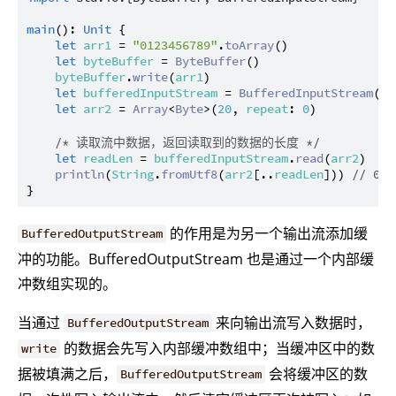
main
(): 
Unit
 {

let
arr1
 = 
"0123456789"
.
toArray
()

let
byteBuffer
 = 
ByteBuffer
()

byteBuffer
.
write
(
arr1
)

let
bufferedInputStream
 = 
BufferedInputStream
(
by
let
arr2
 = 
Array
<
Byte
>(
20
, 
repeat
: 
0
)

/* 读取流中数据，返回读取到的数据的长度 */
let
readLen
 = 
bufferedInputStream
.
read
(
arr2
)

println
(
String
.
fromUtf8
(
arr2
[..
readLen
])) 
// 012
的作用是为另一个输出流添加缓
BufferedOutputStream
冲的功能。BufferedOutputStream 也是通过一个内部缓
冲数组实现的。
当通过
来向输出流写入数据时，
BufferedOutputStream
的数据会先写入内部缓冲数组中；当缓冲区中的数
write
据被填满之后，
会将缓冲区的数
BufferedOutputStream