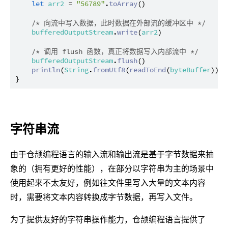
let
arr2
 = 
"56789"
.
toArray
()

/* 向流中写入数据，此时数据在外部流的缓冲区中 */
bufferedOutputStream
.
write
(
arr2
)

/* 调用 flush 函数，真正将数据写入内部流中 */
bufferedOutputStream
.
flush
()

println
(
String
.
fromUtf8
(
readToEnd
(
byteBuffer
))) 
字符串流
由于仓颉编程语言的输入流和输出流是基于字节数据来抽
象的（拥有更好的性能），在部分以字符串为主的场景中
使用起来不太友好，例如往文件里写入大量的文本内容
时，需要将文本内容转换成字节数据，再写入文件。
为了提供友好的字符串操作能力，仓颉编程语言提供了