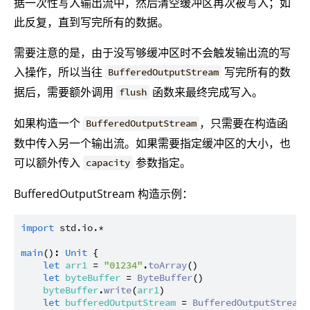
据一次性写入输出流中，然后清空缓冲区再次被写入；如
此反复，直到写完所有的数据。
需要注意的是，由于没写够缓冲区时不会触发输出流的写
入操作，所以当往
写完所有的数
BufferedOutputStream
据后，需要额外调用
函数来最终完成写入。
flush
如果构造一个
，只需要在构造函
BufferedOutputStream
数中传入另一个输出流。如果需要指定缓冲区的大小，也
可以额外传入
参数指定。
capacity
BufferedOutputStream 构造示例：
import
std.io.*
main
(): 
Unit
 {

let
arr1
 = 
"01234"
.
toArray
()

let
byteBuffer
 = 
ByteBuffer
()

byteBuffer
.
write
(
arr1
)

let
bufferedOutputStream
 = 
BufferedOutputStream
(