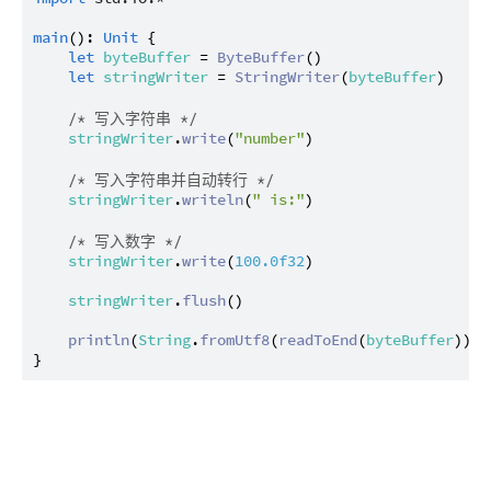
main
(): 
Unit
 {

let
byteBuffer
 = 
ByteBuffer
()

let
stringWriter
 = 
StringWriter
(
byteBuffer
)

/* 写入字符串 */
stringWriter
.
write
(
"number"
)

/* 写入字符串并自动转行 */
stringWriter
.
writeln
(
" is:"
)

/* 写入数字 */
stringWriter
.
write
(
100.0f32
)

stringWriter
.
flush
()

println
(
String
.
fromUtf8
(
readToEnd
(
byteBuffer
))) 