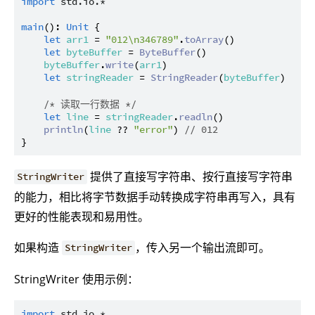
import
std.io.*
main
(): 
Unit
 {

let
arr1
 = 
"012\n346789"
.
toArray
()

let
byteBuffer
 = 
ByteBuffer
()

byteBuffer
.
write
(
arr1
)

let
stringReader
 = 
StringReader
(
byteBuffer
)

/* 读取一行数据 */
let
line
 = 
stringReader
.
readln
()

println
(
line
 ?? 
"error"
) 
// 012
提供了直接写字符串、按行直接写字符串
StringWriter
的能力，相比将字节数据手动转换成字符串再写入，具有
更好的性能表现和易用性。
如果构造
，传入另一个输出流即可。
StringWriter
StringWriter 使用示例：
import
std.io.*