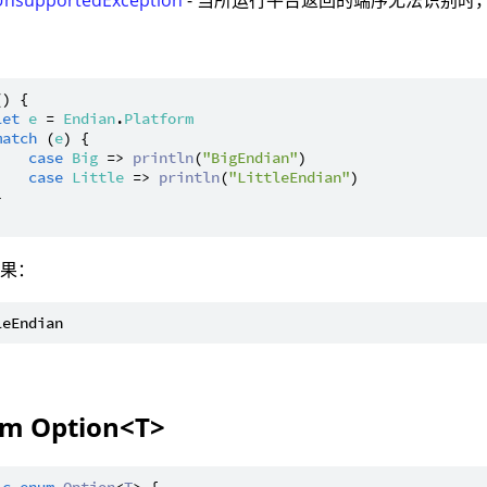
：
() {

let
e
 = 
Endian
.
Platform
match
 (
e
) {

case
Big
 => 
println
(
"BigEndian"
)

case
Little
 => 
println
(
"LittleEndian"
)



结果：
m Option<T>
ic
enum
Option
<
T
> {
