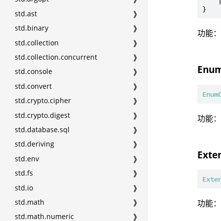
    |
std.ast
❱
std.binary
❱
功能
std.collection
❱
std.collection.concurrent
❱
Enum
std.console
❱
std.convert
❱
Enum
std.crypto.cipher
❱
std.crypto.digest
❱
功能
std.database.sql
❱
std.deriving
❱
Exte
std.env
❱
std.fs
❱
Exte
std.io
❱
std.math
❱
功能
std.math.numeric
❱