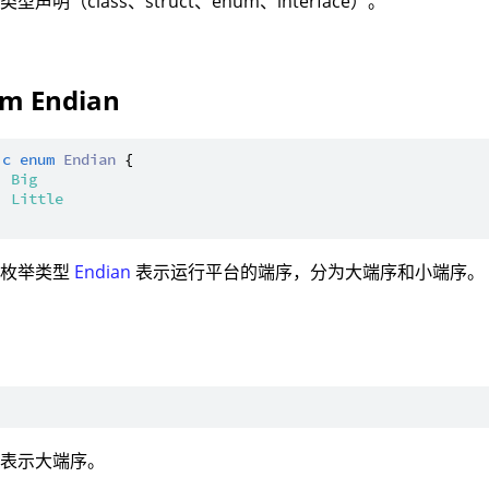
型声明（class、struct、enum、interface）。
m Endian
ic
enum
Endian
 {

| 
Big
| 
Little
：枚举类型
Endian
表示运行平台的端序，分为大端序和小端序。
：表示大端序。