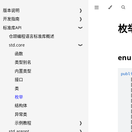
版本说明
❱
开发指南
❱
枚
标准库API
❱
仓颉编程语言标准库概述
std.core
❱
函数
enu
类型别名
内置类型
publ
    
接口
    
类
    
    
枚举
    
结构体
    
    
异常类
    
    
示例教程
❱
    
std.argopt
❱