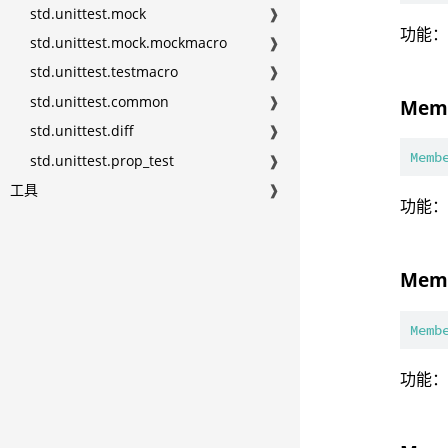
std.unittest.mock
❱
功能
std.unittest.mock.mockmacro
❱
std.unittest.testmacro
❱
std.unittest.common
❱
Memb
std.unittest.diff
❱
Memb
std.unittest.prop_test
❱
工具
❱
功能
Memb
Memb
功能