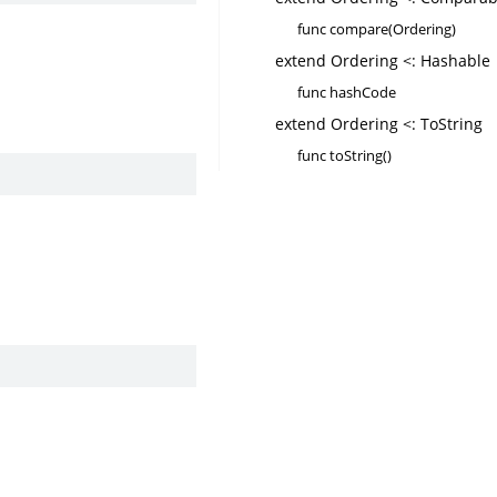
func compare(Ordering)
extend Ordering <: Hashable
func hashCode
extend Ordering <: ToString
func toString()