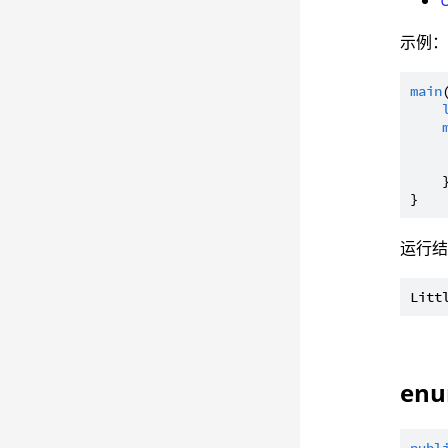
示例
main
    }
运行
enu
publ