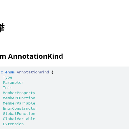
举
m AnnotationKind
ic
enum
AnnotationKind
 {

| 
Type
| 
Parameter
| 
Init
| 
MemberProperty
| 
MemberFunction
| 
MemberVariable
| 
EnumConstructor
| 
GlobalFunction
| 
GlobalVariable
| 
Extension