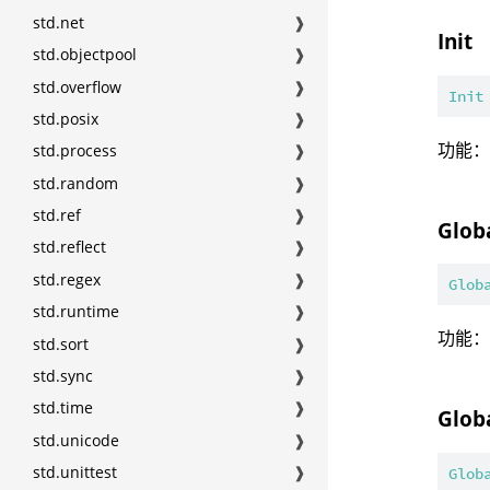
std.net
❱
Init
std.objectpool
❱
std.overflow
❱
Init
std.posix
❱
功能
std.process
❱
std.random
❱
std.ref
❱
Glob
std.reflect
❱
std.regex
❱
Glob
std.runtime
❱
功能
std.sort
❱
std.sync
❱
std.time
❱
Glob
std.unicode
❱
std.unittest
❱
Glob