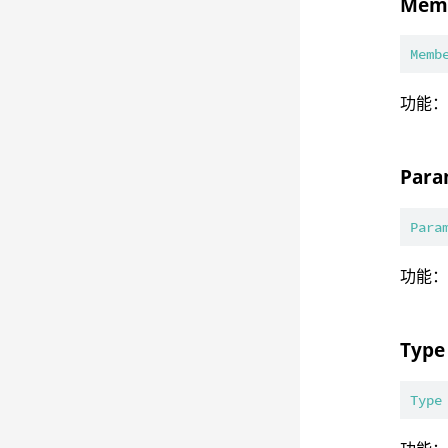
Memb
Memb
功能
Para
Para
功能：
Type
Type