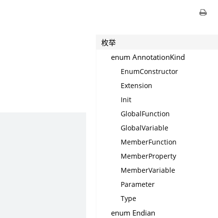
枚举
enum AnnotationKind
EnumConstructor
Extension
Init
GlobalFunction
GlobalVariable
MemberFunction
MemberProperty
MemberVariable
Parameter
Type
enum Endian