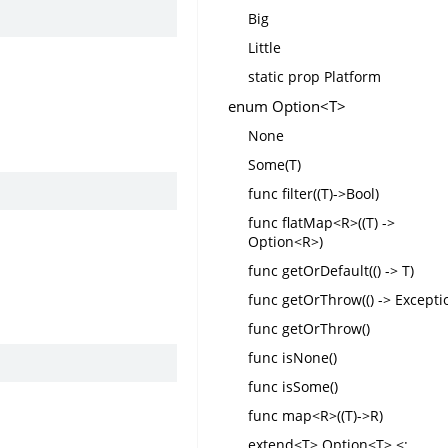
Big
Little
static prop Platform
enum Option<T>
None
Some(T)
func filter((T)->Bool)
func flatMap<R>((T) ->
Option<R>)
func getOrDefault(() -> T)
func getOrThrow(() -> Excepti
func getOrThrow()
func isNone()
func isSome()
func map<R>((T)->R)
extend<T> Option<T> <: