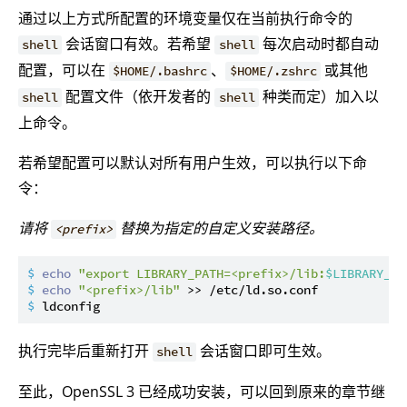
通过以上方式所配置的环境变量仅在当前执行命令的
会话窗口有效。若希望
每次启动时都自动
shell
shell
配置，可以在
、
或其他
$HOME/.bashrc
$HOME/.zshrc
配置文件（依开发者的
种类而定）加入以
shell
shell
上命令。
若希望配置可以默认对所有用户生效，可以执行以下命
令：
请将
替换为指定的自定义安装路径。
<prefix>
$ 
echo
"export LIBRARY_PATH=<prefix>/lib:
$LIBRARY_PA
$ 
echo
"<prefix>/lib"
 >> /etc/ld.so.conf
$ 
ldconfig
执行完毕后重新打开
会话窗口即可生效。
shell
至此，OpenSSL 3 已经成功安装，可以回到原来的章节继