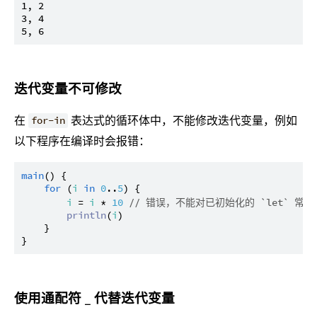
1, 2

3, 4

迭代变量不可修改
在
表达式的循环体中，不能修改迭代变量，例如
for-in
以下程序在编译时会报错：
main
() {

for
 (
i
in
0
..
5
) {

i
 = 
i
 * 
10
// 错误，不能对已初始化的 `let` 常
println
(
i
)

    }

使用通配符 _ 代替迭代变量