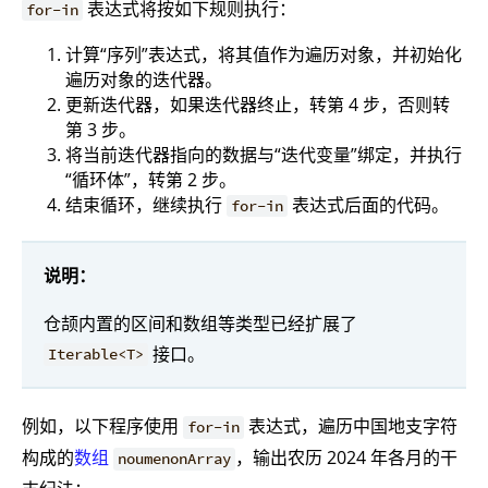
表达式将按如下规则执行：
for-in
计算“序列”表达式，将其值作为遍历对象，并初始化
遍历对象的迭代器。
更新迭代器，如果迭代器终止，转第 4 步，否则转
第 3 步。
将当前迭代器指向的数据与“迭代变量”绑定，并执行
“循环体”，转第 2 步。
结束循环，继续执行
表达式后面的代码。
for-in
说明：
仓颉内置的区间和数组等类型已经扩展了
接口。
Iterable<T>
例如，以下程序使用
表达式，遍历中国地支字符
for-in
构成的
数组
，输出农历 2024 年各月的干
noumenonArray