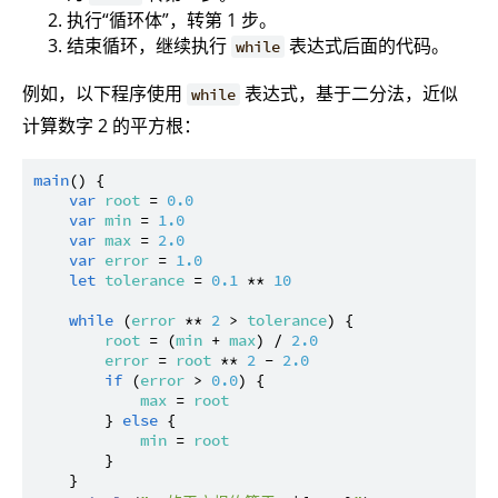
执行“循环体”，转第 1 步。
结束循环，继续执行
表达式后面的代码。
while
例如，以下程序使用
表达式，基于二分法，近似
while
计算数字 2 的平方根：
main
() {

var
root
 = 
0.0
var
min
 = 
1.0
var
max
 = 
2.0
var
error
 = 
1.0
let
tolerance
 = 
0.1
 ** 
10
while
 (
error
 ** 
2
 > 
tolerance
) {

root
 = (
min
 + 
max
) / 
2.0
error
 = 
root
 ** 
2
 - 
2.0
if
 (
error
 > 
0.0
) {

max
 = 
root
        } 
else
 {

min
 = 
root
        }

    }
