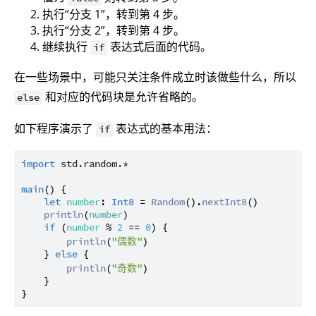
执行“分支 1”，转到第 4 步。
执行“分支 2”，转到第 4 步。
继续执行
表达式后面的代码。
if
在一些场景中，可能只关注条件成立时该做些什么，所以
和对应的代码块是允许省略的。
else
如下程序演示了
表达式的基本用法：
if
import
std.random.*
main
() {

let
number
: 
Int8
 = 
Random
().
nextInt8
()

println
(
number
)

if
 (
number
 % 
2
 == 
0
) {

println
(
"偶数"
)

    } 
else
 {

println
(
"奇数"
)

    }
