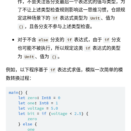
作，不会关注各分支最后一个表达式的值与类型，为
了不让上述类型检查规则影响这一思维习惯，仓颉规
定这种场景下的
表达式类型为
、值为
if
Unit
，且各分支不参与上述类型检查。
()
对于不含
分支的
表达式，由于
分支
else
if
if
也可能不被执行，所以规定这类
表达式的类型
if
为
、值为
。
Unit
()
例如，以下程序基于
表达式求值，模拟一次简单的模
if
数转换过程：
main
() {

let
zero
: 
Int8
 = 
0
let
one
: 
Int8
 = 
1
let
voltage
 = 
5.0
let
bit
 = 
if
 (
voltage
 < 
2.5
) {

zero
    } 
else
 {

one