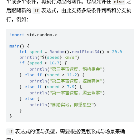
个或多个条件，再执行对应的动作。仓颉允许在
之
else
后跟随新的
表达式，由此支持多级条件判断和分支执
if
行，例如：
import
std.random.*
main
() {

let
speed
 = 
Random
().
nextFloat64
() * 
20.0
println
(
"
${
speed
}
 km/s"
)

if
 (
speed
 > 
16.7
) {

println
(
"第三宇宙速度，鹊桥相会"
)

    } 
else
if
 (
speed
 > 
11.2
) {

println
(
"第二宇宙速度，嫦娥奔月"
)

    } 
else
if
 (
speed
 > 
7.9
) {

println
(
"第一宇宙速度，腾云驾雾"
)

    } 
else
 {

println
(
"脚踏实地，仰望星空"
)

    }

表达式的值与类型，需要根据使用形式与场景来确
if