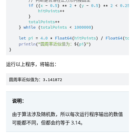
// 判断是否落在正方形内接圆里
if
 ((
x
 - 
0.5
) ** 
2
 + (
y
 - 
0.5
) ** 
2
 < 
0.25
) {
hitPoints
++

        }

totalPoints
++

    } 
while
 (
totalPoints
 < 
1000000
)

let
pi
 = 
4.0
 * 
Float64
(
hitPoints
) / 
Float64
(
tota
println
(
"圆周率近似值为：
${
pi
}
"
)

运行以上程序，将输出：
说明：
由于算法涉及随机数，所以每次运行程序输出的数值
可能都不同，但都会约等于 3.14。