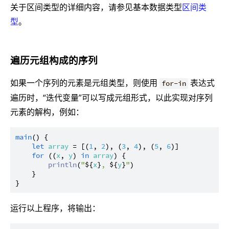
关于区间类型的详细内容，请参见基本数据类型
区间类
型
。
遍历元组构成的序列
如果一个序列的元素是元组类型，则使用
表达式
for-in
遍历时，“迭代变量”可以写成元组形式，以此实现对序列
元素的解构，例如：
main
() {

let
array
 = [(
1
, 
2
), (
3
, 
4
), (
5
, 
6
)]

for
 ((
x
, 
y
) 
in
array
) {

println
(
"
${
x
}
, 
${
y
}
"
)

    }

运行以上程序，将输出：