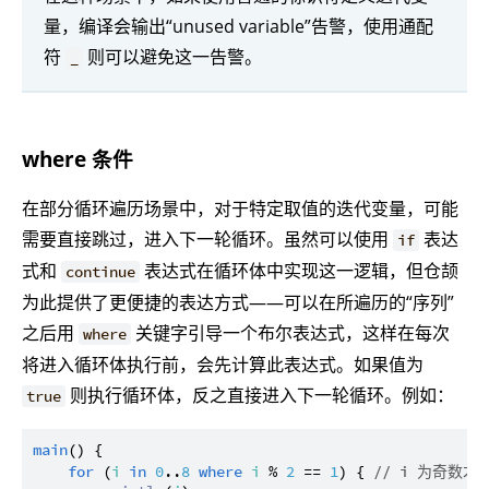
量，编译会输出“unused variable”告警，使用通配
符
则可以避免这一告警。
_
where 条件
在部分循环遍历场景中，对于特定取值的迭代变量，可能
需要直接跳过，进入下一轮循环。虽然可以使用
表达
if
式和
表达式在循环体中实现这一逻辑，但仓颉
continue
为此提供了更便捷的表达方式——可以在所遍历的“序列”
之后用
关键字引导一个布尔表达式，这样在每次
where
将进入循环体执行前，会先计算此表达式。如果值为
则执行循环体，反之直接进入下一轮循环。例如：
true
main
() {

for
 (
i
in
0
..
8
where
i
 % 
2
 == 
1
) { 
// i 为奇数