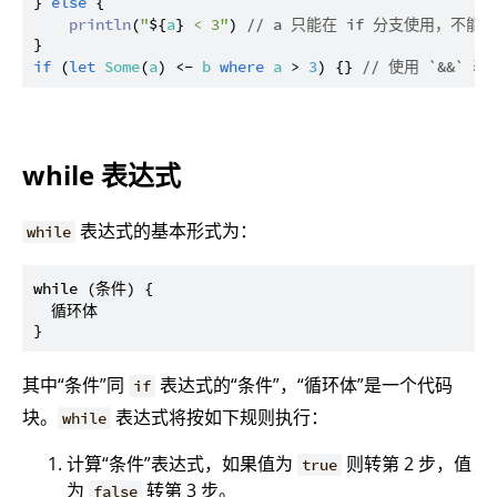
} 
else
 {

println
(
"
${
a
}
 < 3"
) 
// a 只能在 if 分支使用，不能在
if
 (
let
Some
(
a
) <- 
b
where
a
 > 
3
) {} 
// 使用 `&&` 
while 表达式
表达式的基本形式为：
while
while (条件) {

  循环体

其中“条件”同
表达式的“条件”，“循环体”是一个代码
if
块。
表达式将按如下规则执行：
while
计算“条件”表达式，如果值为
则转第 2 步，值
true
为
转第 3 步。
false