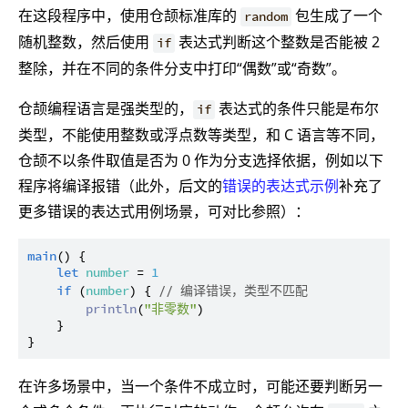
在这段程序中，使用仓颉标准库的
包生成了一个
random
随机整数，然后使用
表达式判断这个整数是否能被 2
if
整除，并在不同的条件分支中打印“偶数”或“奇数”。
仓颉编程语言是强类型的，
表达式的条件只能是布尔
if
类型，不能使用整数或浮点数等类型，和 C 语言等不同，
仓颉不以条件取值是否为 0 作为分支选择依据，例如以下
程序将编译报错（此外，后文的
错误的表达式示例
补充了
更多错误的表达式用例场景，可对比参照）：
main
() {

let
number
 = 
1
if
 (
number
) { 
// 编译错误，类型不匹配
println
(
"非零数"
)

    }

在许多场景中，当一个条件不成立时，可能还要判断另一