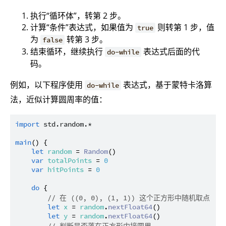
执行“循环体”，转第 2 步。
计算“条件”表达式，如果值为
则转第 1 步，值
true
为
转第 3 步。
false
结束循环，继续执行
表达式后面的代
do-while
码。
例如，以下程序使用
表达式，基于蒙特卡洛算
do-while
法，近似计算圆周率的值：
import
std.random.*
main
() {

let
random
 = 
Random
()

var
totalPoints
 = 
0
var
hitPoints
 = 
0
do
 {

// 在 ((0, 0), (1, 1)) 这个正方形中随机取点
let
x
 = 
random
.
nextFloat64
()

let
y
 = 
random
.
nextFloat64
()
