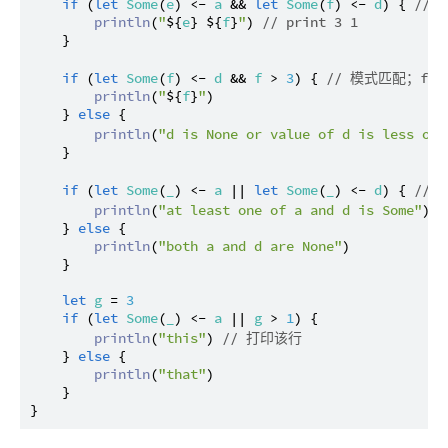
if
 (
let
Some
(
e
) <- 
a
 && 
let
Some
(
f
) <- 
d
) { 
//
println
(
"
${
e
}
${
f
}
"
) 
// print 3 1
    }

if
 (
let
Some
(
f
) <- 
d
 && 
f
 > 
3
) { 
// 模式匹配；f =
println
(
"
${
f
}
"
)

    } 
else
 {

println
(
"d is None or value of d is less or 
    }

if
 (
let
Some
(
_
) <- 
a
 || 
let
Some
(
_
) <- 
d
) { 
//
println
(
"at least one of a and d is Some"
) 
    } 
else
 {

println
(
"both a and d are None"
)

    }

let
g
 = 
3
if
 (
let
Some
(
_
) <- 
a
 || 
g
 > 
1
) {

println
(
"this"
) 
// 打印该行
    } 
else
 {

println
(
"that"
)

    }
