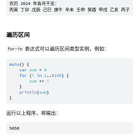
农历 2024 年各月干支：

遍历区间
表达式可以遍历区间类型实例，例如：
for-in
main
() {

var
sum
 = 
0
for
 (
i
in
1
..=
100
) {

sum
 += 
i
    }

println
(
sum
)

运行以上程序，将输出：