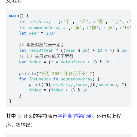
支纪法：
main
() {

let
metaArray
 = [
r
'甲'
, 
r
'乙'
, 
r
'丙'
, 
r
'丁'
, 
r
'戊
let
noumenonArray
 = [
r
'寅'
, 
r
'卯'
, 
r
'辰'
, 
r
'巳'
, 
let
year
 = 
2024
// 年份对应的天干索引
let
metaOfYear
 = ((
year
 % 
10
) + 
10
 - 
4
) % 
10
// 此年首月对应的天干索引
var
index
 = (
2
 * 
metaOfYear
 + 
3
) % 
10
 - 
1
println
(
"农历 2024 年各月干支："
)

for
 (
noumenon
in
noumenonArray
) {

print
(
"
${
metaArray
[
index
]}
${
noumenon
}
 "
)

index
 = (
index
 + 
1
) % 
10
    }

其中
开头的字符表示
字符类型字面量
。运行以上程
r
序，将输出：