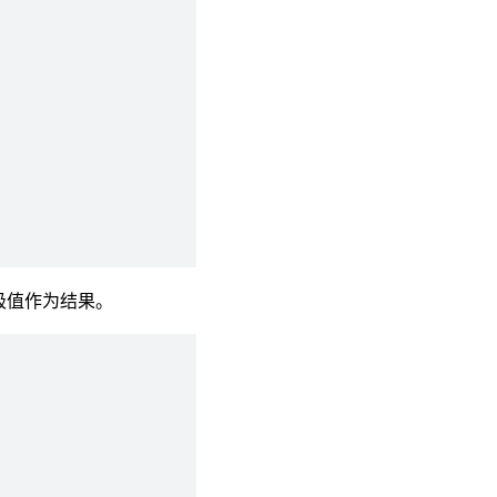
的极值作为结果。