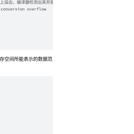
上发生了上溢出，编译器检测出来并报错
 conversion overflow
内存空间所能表示的数据范