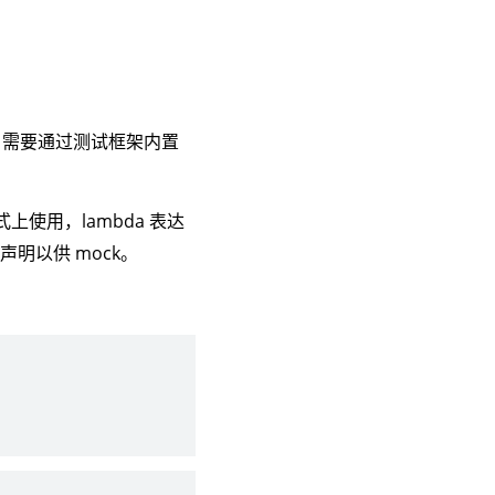
时，需要通过测试框架内置
式上使用，lambda 表达
明以供 mock。