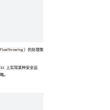
）的处理策
flowThrowing
上实现某种安全运
t32
策略。