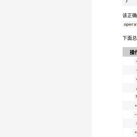
该正
opera
下面
操
+
-
+