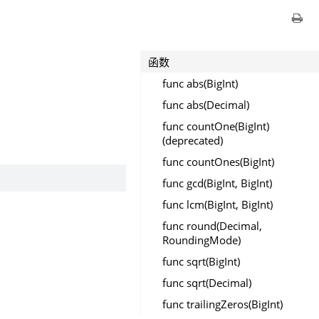
函数
func abs(BigInt)
func abs(Decimal)
func countOne(BigInt)
(deprecated)
func countOnes(BigInt)
func gcd(BigInt, BigInt)
func lcm(BigInt, BigInt)
func round(Decimal,
RoundingMode)
func sqrt(BigInt)
func sqrt(Decimal)
func trailingZeros(BigInt)