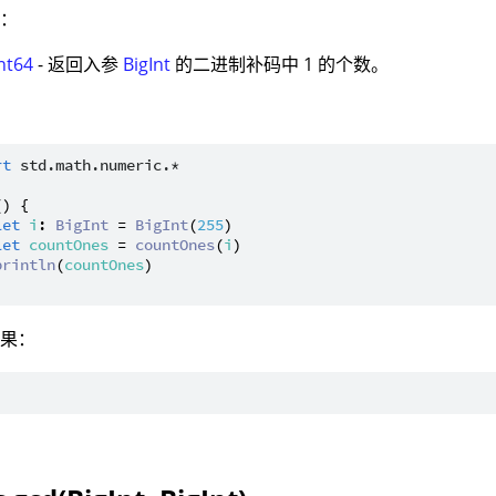
值：
nt64
- 返回入参
BigInt
的二进制补码中 1 的个数。
：
rt
std.math.numeric.*
() {

let
i
: 
BigInt
 = 
BigInt
(
255
)

let
countOnes
 = 
countOnes
(
i
)

println
(
countOnes
)

结果：