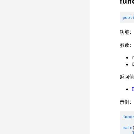
func
publ
功能
参数
i
i
返回
B
示例
impo
main