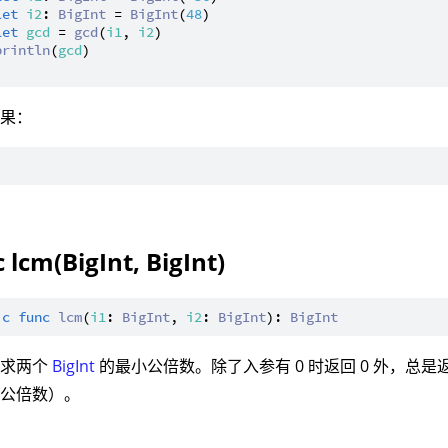
let
i2
: 
BigInt
 = 
BigInt
(
48
)

let
gcd
 = 
gcd
(
i1
, 
i2
)

println
(
gcd
)

结果：
 lcm(BigInt, BigInt)
ic
func
lcm
(
i1
: 
BigInt
, 
i2
: 
BigInt
): 
BigInt
：求两个
BigInt
的最小公倍数。除了入参有 0 时返回 0 外，总
小公倍数）。
：