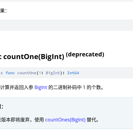
结果：
(deprecated)
c countOne(BigInt)
ic
func
countOne
(
i
: 
BigInt
): 
Int64
：计算并返回入参
BigInt
的二进制补码中 1 的个数。
意：
来版本即将废弃，使用
countOnes(BigInt)
替代。