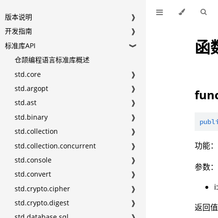
版本说明
❱
开发指南
❱
函
标准库API
❱
仓颉编程语言标准库概述
std.core
❱
std.argopt
❱
func
std.ast
❱
std.binary
❱
publ
std.collection
❱
功能
std.collection.concurrent
❱
std.console
❱
参数
std.convert
❱
i
std.crypto.cipher
❱
std.crypto.digest
❱
返回
std.database.sql
❱