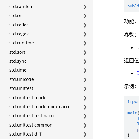
publ
std.random
❱
std.ref
❱
功能
std.reflect
❱
std.regex
❱
参数
std.runtime
❱
std.sort
❱
返回
std.sync
❱
std.time
❱
std.unicode
❱
示例
std.unittest
❱
std.unittest.mock
❱
impo
std.unittest.mock.mockmacro
❱
main
std.unittest.testmacro
❱
std.unittest.common
❱
std.unittest.diff
❱