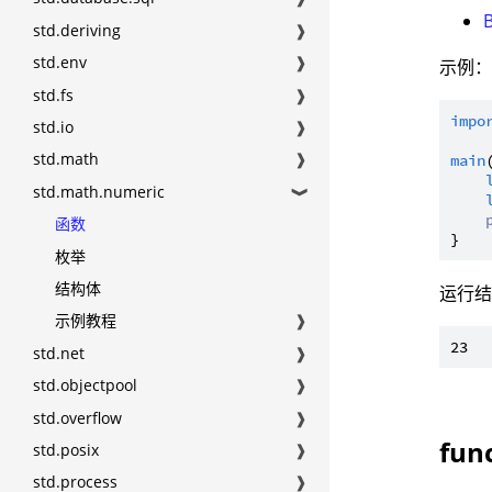
B
std.deriving
❱
std.env
❱
示例
std.fs
❱
impo
std.io
❱
std.math
❱
main
std.math.numeric
❱
函数
枚举
结构体
运行
示例教程
❱
std.net
❱
std.objectpool
❱
std.overflow
❱
fun
std.posix
❱
std.process
❱