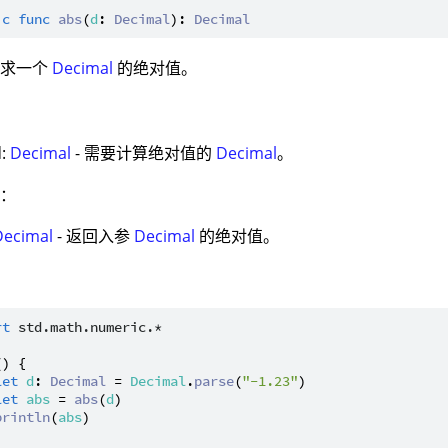
ic
func
abs
(
d
: 
Decimal
): 
Decimal
：求一个
Decimal
的绝对值。
：
d:
Decimal
- 需要计算绝对值的
Decimal
。
值：
Decimal
- 返回入参
Decimal
的绝对值。
：
rt
std.math.numeric.*
() {

let
d
: 
Decimal
 = 
Decimal
.
parse
(
"-1.23"
)

let
abs
 = 
abs
(
d
)

println
(
abs
)
