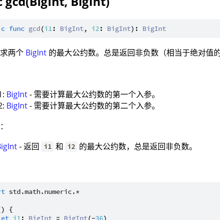
 gcd(BigInt, BigInt)
ic
func
gcd
(
i1
: 
BigInt
, 
i2
: 
BigInt
): 
BigInt
：求两个
BigInt
的最大公约数。总是返回非负数（相当于绝对值
：
1:
BigInt
- 需要计算最大公约数的第一个入参。
2:
BigInt
- 需要计算最大公约数的第二个入参。
值：
igInt
- 返回
和
的最大公约数，总是返回非负数。
i1
i2
：
rt
std.math.numeric.*
() {

let
i1
: 
BigInt
 = 
BigInt
(-
36
)
