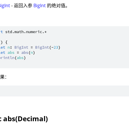
igInt
- 返回入参
BigInt
的绝对值。
：
rt
std.math.numeric.*
() {

let
n
: 
BigInt
 = 
BigInt
(-
23
)

let
abs
 = 
abs
(
n
)

println
(
abs
)

结果：
c abs(Decimal)