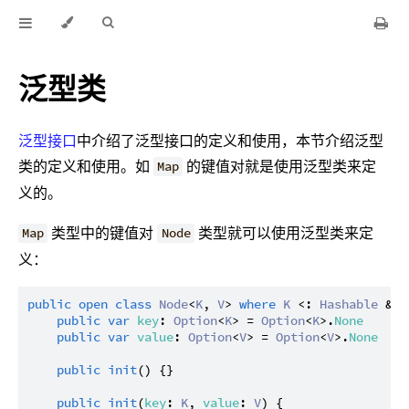
泛型类
泛型接口
中介绍了泛型接口的定义和使用，本节介绍泛型
类的定义和使用。如
的键值对就是使用泛型类来定
Map
义的。
类型中的键值对
类型就可以使用泛型类来定
Map
Node
义：
public
open
class
Node
<
K
, 
V
> 
where
K
 <: 
Hashable
 & 
E
public
var
key
: 
Option
<
K
> = 
Option
<
K
>.
None
public
var
value
: 
Option
<
V
> = 
Option
<
V
>.
None
public
init
() {}

public
init
(
key
: 
K
, 
value
: 
V
) {
