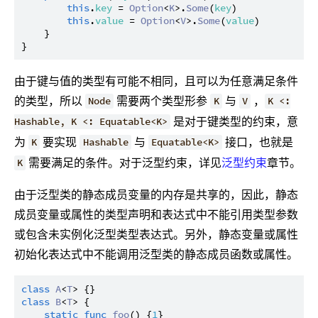
this
.
key
 = 
Option
<
K
>.
Some
(
key
)

this
.
value
 = 
Option
<
V
>.
Some
(
value
)

    }

由于键与值的类型有可能不相同，且可以为任意满足条件
的类型，所以
需要两个类型形参
与
，
Node
K
V
K <:
是对于键类型的约束，意
Hashable, K <: Equatable<K>
为
要实现
与
接口，也就是
K
Hashable
Equatable<K>
需要满足的条件。对于泛型约束，详见
泛型约束
章节。
K
由于泛型类的静态成员变量的内存是共享的，因此，静态
成员变量或属性的类型声明和表达式中不能引用类型参数
或包含未实例化泛型类型表达式。另外，静态变量或属性
初始化表达式中不能调用泛型类的静态成员函数或属性。
class
A
<
T
class
B
<
T
> {

static
func
foo
() {
1
}
